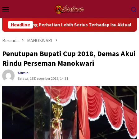
Loncat
Menu
ke
Mobile
konten
erhatian Lebih Serius Terhadap Isu Aktual Papua
Headline
HIPMI 
Beranda
MANOKWARI
Penutupan Bupati Cup 2018, Demas Akui
Rindu Perseman Manokwari
Admin
Selasa, 18 Desember 2018, 14:31