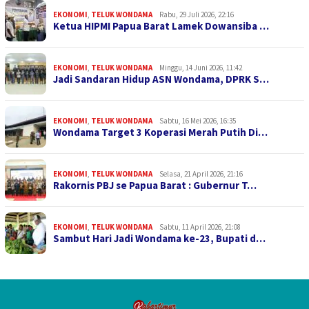
EKONOMI
,
TELUK WONDAMA
Rabu, 29 Juli 2026, 22:16
Ketua HIPMI Papua Barat Lamek Dowansiba …
EKONOMI
,
TELUK WONDAMA
Minggu, 14 Juni 2026, 11:42
Jadi Sandaran Hidup ASN Wondama, DPRK S…
EKONOMI
,
TELUK WONDAMA
Sabtu, 16 Mei 2026, 16:35
Wondama Target 3 Koperasi Merah Putih Di…
EKONOMI
,
TELUK WONDAMA
Selasa, 21 April 2026, 21:16
Rakornis PBJ se Papua Barat : Gubernur T…
EKONOMI
,
TELUK WONDAMA
Sabtu, 11 April 2026, 21:08
Sambut Hari Jadi Wondama ke-23, Bupati d…