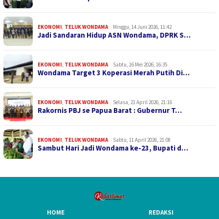
EKONOMI
,
TELUK WONDAMA
Minggu, 14 Juni 2026, 11:42
Jadi Sandaran Hidup ASN Wondama, DPRK S…
EKONOMI
,
TELUK WONDAMA
Sabtu, 16 Mei 2026, 16:35
Wondama Target 3 Koperasi Merah Putih Di…
EKONOMI
,
TELUK WONDAMA
Selasa, 21 April 2026, 21:16
Rakornis PBJ se Papua Barat : Gubernur T…
EKONOMI
,
TELUK WONDAMA
Sabtu, 11 April 2026, 21:08
Sambut Hari Jadi Wondama ke-23, Bupati d…
HOME
REDAKSI