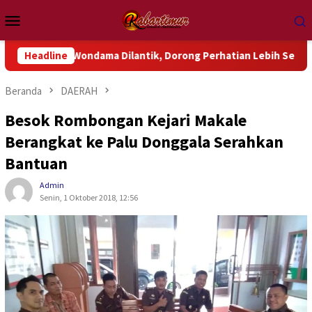
Loncat
Menu
ke
Mobile
konten
k Wondama Dilantik, Dorong Perhatian Lebih Serius Terhadap Is
Headline
Beranda
DAERAH
Besok Rombongan Kejari Makale
Berangkat ke Palu Donggala Serahkan
Bantuan
Admin
Senin, 1 Oktober 2018, 12:56