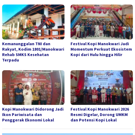
Kemanunggalan TNI dan
Festival Kopi Manokwari Jadi
Rakyat, Kodim 1801/Manokwari
Momentum Perkuat Ekosistem
Rehab SMKS Kesehatan
Kopi dari Hulu hingga Hilir
Terpadu
Kopi Manokwari Didorong Jadi
Festival Kopi Manokwari 2026
Ikon Pariwisata dan
Resmi Digelar, Dorong UMKM
Penggerak Ekonomi Lokal
dan Potensi Kopi Lokal