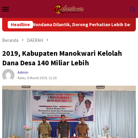
Loncat
Menu
ke
Mobile
konten
k Wondama Dilantik, Dorong Perhatian Lebih Serius Terhadap Is
Headline
Beranda
DAERAH
2019, Kabupaten Manokwari Kelolah
Dana Desa 140 Miliar Lebih
Admin
Rabu, 6 Maret 2019, 11:26