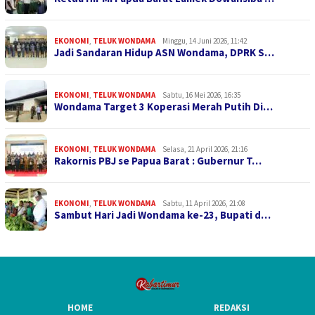
EKONOMI
,
TELUK WONDAMA
Minggu, 14 Juni 2026, 11:42
Jadi Sandaran Hidup ASN Wondama, DPRK S…
EKONOMI
,
TELUK WONDAMA
Sabtu, 16 Mei 2026, 16:35
Wondama Target 3 Koperasi Merah Putih Di…
EKONOMI
,
TELUK WONDAMA
Selasa, 21 April 2026, 21:16
Rakornis PBJ se Papua Barat : Gubernur T…
EKONOMI
,
TELUK WONDAMA
Sabtu, 11 April 2026, 21:08
Sambut Hari Jadi Wondama ke-23, Bupati d…
HOME
REDAKSI