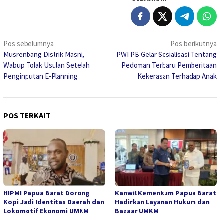
Navigasi
Pos sebelumnya
Pos berikutnya
Musrenbang Distrik Masni,
PWI PB Gelar Sosialisasi Tentang
pos
Wabup Tolak Usulan Setelah
Pedoman Terbaru Pemberitaan
Penginputan E-Planning
Kekerasan Terhadap Anak
POS TERKAIT
HIPMI Papua Barat Dorong
Kanwil Kemenkum Papua Barat
Kopi Jadi Identitas Daerah dan
Hadirkan Layanan Hukum dan
Lokomotif Ekonomi UMKM
Bazaar UMKM