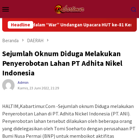
Loncat
Menu
ke
Mobile
konten
si dalam “War” Undangan Upacara HUT ke-81 Kemerdekaan RI
Headline
Beranda
DAERAH
Sejumlah Oknum Diduga Melakukan
Penyerobotan Lahan PT Adhita Nikel
Indonesia
Admin
Kamis, 23 Juni 2022, 21:29
HALTIM,Kabartimur.Com -Sejumlah oknum Diduga melakukan
Penyerobotan Lahan di PT. Adhita Nickel Indonesia (PT. ANI).
Penyerobotan lahan tersebut dilakukan oleh beberapa orang
yang didelegasikan oleh Tomi Soeharto dengan perusahaan PT
Bumi Nusa Permai (BNP) untuk memboikot aktifitas