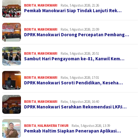
BERITA
,
MANOKWARI
Rabu, 5 Agustus 2026, 21:26
Pemkab Manokwari Siap Tindak Lanjuti Rek…
BERITA
,
MANOKWARI
Rabu, 5 Agustus 2026, 21:09
DPRK Manokwari Dorong Percepatan Pembang…
BERITA
,
MANOKWARI
Rabu, 5 Agustus 2026, 20:51
Sambut Hari Pengayoman ke-81, Kanwil Kem…
BERITA
,
MANOKWARI
Rabu, 5 Agustus 2026, 17:01
DPRK Manokwari Soroti Pendidikan, Keseha…
BERITA
,
MANOKWARI
Rabu, 5 Agustus 2026, 16:40
DPRK Manokwari Serahkan Rekomendasi LKPJ…
BERITA
,
HALMAHERA TIMUR
Rabu, 5 Agustus 2026, 13:39
Pemkab Haltim Siapkan Penerapan Aplikasi…