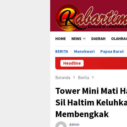
Loncat
ke
konten
HOME
NEWS
DAERAH
OLAHRA
BERITA
Manokwari
Papua Barat
Headline
Pemka
Beranda
Berita
Tower Mini Mati 
Sil Haltim Keluhk
Membengkak
Admin