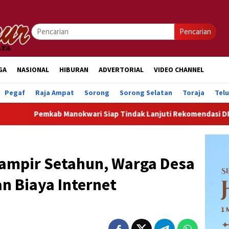
Pencarian
GA
NASIONAL
HIBURAN
ADVERTORIAL
VIDEO CHANNEL
Pegaf
Raja Ampat
Sorong
Sorong Selatan
Toraja
Tel
b Manokwari Siap Tindak Lanjuti Rekomendasi DPRK Demi Perc
Hampir Setahun, Warga Desa
an Biaya Internet