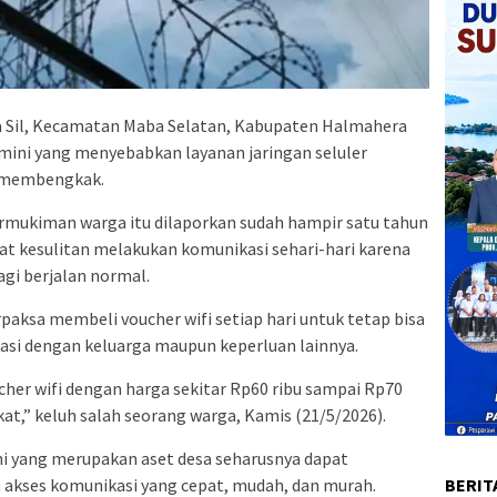
a Sil, Kecamatan Maba Selatan, Kabupaten Halmahera
ini yang menyebabkan layanan jaringan seluler
a membengkak.
ermukiman warga itu dilaporkan sudah hampir satu tahun
kat kesulitan melakukan komunikasi sehari-hari karena
agi berjalan normal.
aksa membeli voucher wifi setiap hari untuk tetap bisa
si dengan keluarga maupun keperluan lainnya.
cher wifi dengan harga sekitar Rp60 ribu sampai Rp70
at,” keluh salah seorang warga, Kamis (21/5/2026).
i yang merupakan aset desa seharusnya dapat
BERIT
kses komunikasi yang cepat, mudah, dan murah.