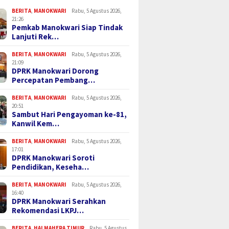
BERITA
,
MANOKWARI
Rabu, 5 Agustus 2026,
21:26
Pemkab Manokwari Siap Tindak
Lanjuti Rek…
BERITA
,
MANOKWARI
Rabu, 5 Agustus 2026,
21:09
DPRK Manokwari Dorong
Percepatan Pembang…
BERITA
,
MANOKWARI
Rabu, 5 Agustus 2026,
20:51
Sambut Hari Pengayoman ke-81,
Kanwil Kem…
BERITA
,
MANOKWARI
Rabu, 5 Agustus 2026,
17:01
DPRK Manokwari Soroti
Pendidikan, Keseha…
BERITA
,
MANOKWARI
Rabu, 5 Agustus 2026,
16:40
DPRK Manokwari Serahkan
Rekomendasi LKPJ…
BERITA
,
HALMAHERA TIMUR
Rabu, 5 Agustus