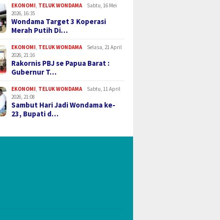
EKONOMI
,
TELUK WONDAMA
Sabtu, 16 Mei
2026, 16:35
Wondama Target 3 Koperasi
Merah Putih Di…
EKONOMI
,
TELUK WONDAMA
Selasa, 21 April
2026, 21:16
Rakornis PBJ se Papua Barat :
Gubernur T…
EKONOMI
,
TELUK WONDAMA
Sabtu, 11 April
2026, 21:08
Sambut Hari Jadi Wondama ke-
23, Bupati d…