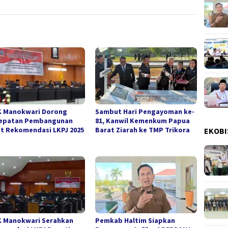
 Manokwari Dorong
Sambut Hari Pengayoman ke-
epatan Pembangunan
81, Kanwil Kemenkum Papua
t Rekomendasi LKPJ 2025
Barat Ziarah ke TMP Trikora
EKOBI
 Manokwari Serahkan
Pemkab Haltim Siapkan