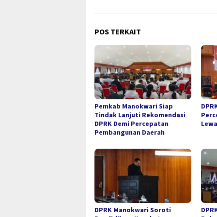
POS TERKAIT
Pemkab Manokwari Siap
DPRK
Tindak Lanjuti Rekomendasi
Perc
DPRK Demi Percepatan
Lewa
Pembangunan Daerah
DPRK Manokwari Soroti
DPRK