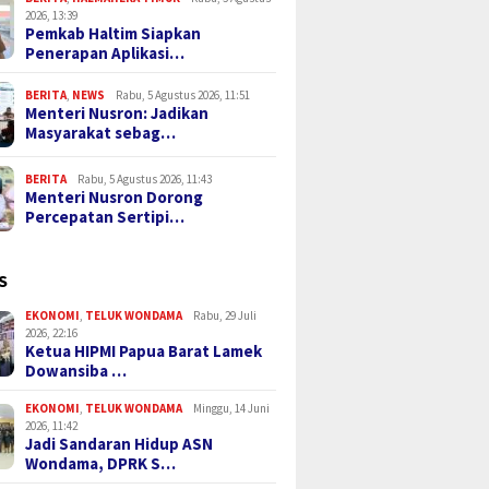
2026, 13:39
Pemkab Haltim Siapkan
Penerapan Aplikasi…
BERITA
,
NEWS
Rabu, 5 Agustus 2026, 11:51
Menteri Nusron: Jadikan
Masyarakat sebag…
BERITA
Rabu, 5 Agustus 2026, 11:43
Menteri Nusron Dorong
Percepatan Sertipi…
S
EKONOMI
,
TELUK WONDAMA
Rabu, 29 Juli
2026, 22:16
Ketua HIPMI Papua Barat Lamek
Dowansiba …
EKONOMI
,
TELUK WONDAMA
Minggu, 14 Juni
2026, 11:42
Jadi Sandaran Hidup ASN
Wondama, DPRK S…