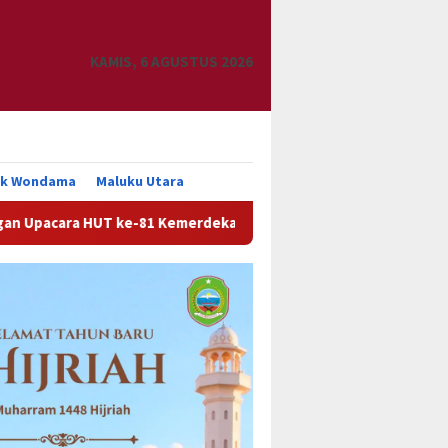
KAMIS, 6 AGUSTUS 2026
uk Wondama
Maluku Utara
1 Kemerdekaan RI
Pemkab Manokwari Siap Tindak Lanjut