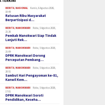
A TERKINI
BERITA
,
NASIONAL
Kamis, 6 Agustus 2026,
18:49
Ratusan Ribu Masyarakat
Berpartisipasi d…
BERITA
,
MANOKWARI
Rabu, 5 Agustus 2026,
21:26
Pemkab Manokwari Siap Tindak
Lanjuti Rek…
BERITA
,
MANOKWARI
Rabu, 5 Agustus 2026,
21:09
DPRK Manokwari Dorong
Percepatan Pembang…
BERITA
,
MANOKWARI
Rabu, 5 Agustus 2026,
20:51
Sambut Hari Pengayoman ke-81,
Kanwil Kem…
BERITA
,
MANOKWARI
Rabu, 5 Agustus 2026,
17:01
DPRK Manokwari Soroti
Pendidikan, Keseha…