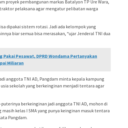
alam proyek pembangunan markas Batalyon TP Ure Wara,
raktor pelaksana agar mengatur pelibatan warga
a dipakai sistem rotasi. Jadi ada kelompok yang
innya biar semua bisa merasakan, “ujar Jenderal TNI dua
ng Pakai Pesawat, DPRD Wondama Pertanyakan
pai Miliaran
njadi anggota TNI AD, Pangdam minta kepala kampung
sia sekolah yang berkeinginan menjadi tentara agar
a-puterinya berkeinginan jadi anggota TNI AD, mohon di
ng masih kelas I SMA yang punya keinginan masuk tentara
 “kata Pangdam.