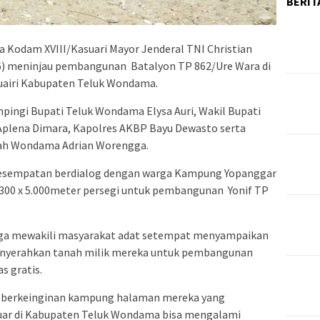
BERIT
a Kodam XVIII/Kasuari Mayor Jenderal TNI Christian
6) meninjau pembangunan Batalyon TP 862/Ure Wara di
uairi Kabupaten Teluk Wondama.
ngi Bupati Teluk Wondama Elysa Auri, Wakil Bupati
Aplena Dimara, Kapolres AKBP Bayu Dewasto serta
rah Wondama Adrian Worengga.
kesempatan berdialog dengan warga Kampung Yopanggar
 300 x 5.000meter persegi untuk pembangunan Yonif TP
a mewakili masyarakat adat setempat menyampaikan
enyerahkan tanah milik mereka untuk pembangunan
s gratis.
t berkeinginan kampung halaman mereka yang
uar di Kabupaten Teluk Wondama bisa mengalami