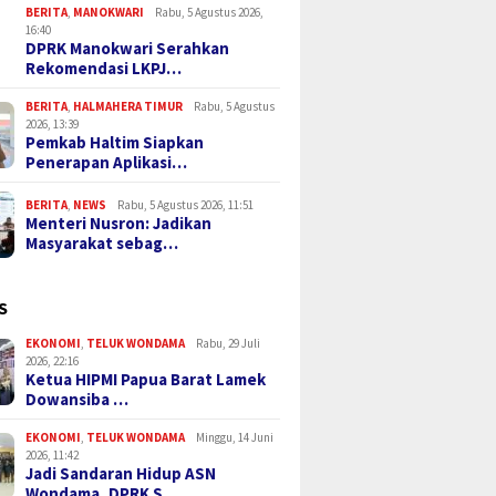
BERITA
,
MANOKWARI
Rabu, 5 Agustus 2026,
16:40
DPRK Manokwari Serahkan
Rekomendasi LKPJ…
BERITA
,
HALMAHERA TIMUR
Rabu, 5 Agustus
2026, 13:39
Pemkab Haltim Siapkan
Penerapan Aplikasi…
BERITA
,
NEWS
Rabu, 5 Agustus 2026, 11:51
Menteri Nusron: Jadikan
Masyarakat sebag…
S
EKONOMI
,
TELUK WONDAMA
Rabu, 29 Juli
2026, 22:16
Ketua HIPMI Papua Barat Lamek
Dowansiba …
EKONOMI
,
TELUK WONDAMA
Minggu, 14 Juni
2026, 11:42
Jadi Sandaran Hidup ASN
Wondama, DPRK S…