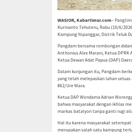
WASIOR, Kabartimur.com
– Panglim
Kurnianto Tehuteru, Rabu (10/6/202
Kampung Yopanggar, Distrik Teluk D
Pangdam bersama rombongan didampi
Anthonius Alex Marani, Ketua DPRK 
Ketua Dewan Adat Papua (DAP) Dae
Dalam kunjungan itu, Pangdam ber
yang telah melepaskan lahan seluas
862/Ure Wara.
Ketua DAP Wondama Adrian Worengg
bahwa masyarakat dengan ikhlas m
markas batalyon tanpa ganti rugi alia
Hal itu karena masyarakat setempa
merupakan salah satu kampung terl