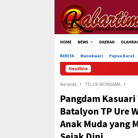
Loncat
ke
konten
HOME
NEWS
DAERAH
OLAHRA
BERITA
Manokwari
Papua Barat
Headline
Ratusan Ribu Mas
Beranda
TELUK WONDAMA
Pangdam Kasuari
Batalyon TP Ure W
Anak Muda yang M
Sejak Dini