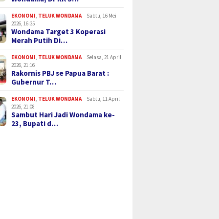
EKONOMI
,
TELUK WONDAMA
Sabtu, 16 Mei
2026, 16:35
Wondama Target 3 Koperasi
Merah Putih Di…
EKONOMI
,
TELUK WONDAMA
Selasa, 21 April
2026, 21:16
Rakornis PBJ se Papua Barat :
Gubernur T…
EKONOMI
,
TELUK WONDAMA
Sabtu, 11 April
2026, 21:08
Sambut Hari Jadi Wondama ke-
23, Bupati d…