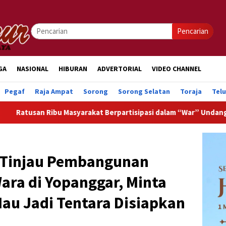
Pencarian
GA
NASIONAL
HIBURAN
ADVERTORIAL
VIDEO CHANNEL
Pegaf
Raja Ampat
Sorong
Sorong Selatan
Toraja
Tel
yarakat Berpartisipasi dalam “War” Undangan Upacara HUT ke-8
 Tinjau Pembangunan
ara di Yopanggar, Minta
au Jadi Tentara Disiapkan