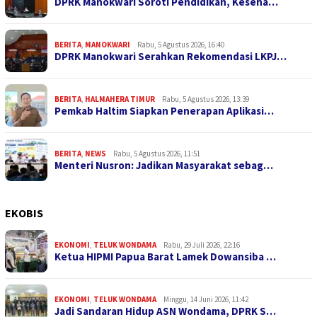
DPRK Manokwari Soroti Pendidikan, Keseha…
BERITA
,
MANOKWARI
Rabu, 5 Agustus 2026, 16:40
DPRK Manokwari Serahkan Rekomendasi LKPJ…
BERITA
,
HALMAHERA TIMUR
Rabu, 5 Agustus 2026, 13:39
Pemkab Haltim Siapkan Penerapan Aplikasi…
BERITA
,
NEWS
Rabu, 5 Agustus 2026, 11:51
Menteri Nusron: Jadikan Masyarakat sebag…
EKOBIS
EKONOMI
,
TELUK WONDAMA
Rabu, 29 Juli 2026, 22:16
Ketua HIPMI Papua Barat Lamek Dowansiba …
EKONOMI
,
TELUK WONDAMA
Minggu, 14 Juni 2026, 11:42
Jadi Sandaran Hidup ASN Wondama, DPRK S…