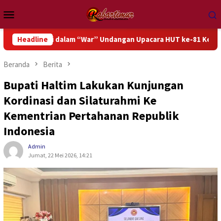
Loncat
Menu
ke
Mobile
konten
asi dalam “War” Undangan Upacara HUT ke-81 Kemerdekaan RI
Headline
Beranda
Berita
Bupati Haltim Lakukan Kunjungan
Kordinasi dan Silaturahmi Ke
Kementrian Pertahanan Republik
Indonesia
Admin
Jumat, 22 Mei 2026, 14:21