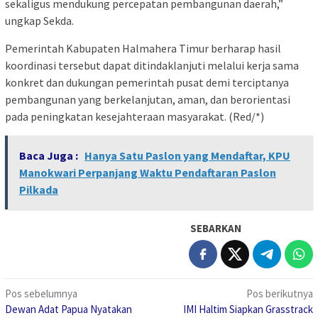
sekaligus mendukung percepatan pembangunan daerah,”
ungkap Sekda.
Pemerintah Kabupaten Halmahera Timur berharap hasil
koordinasi tersebut dapat ditindaklanjuti melalui kerja sama
konkret dan dukungan pemerintah pusat demi terciptanya
pembangunan yang berkelanjutan, aman, dan berorientasi
pada peningkatan kesejahteraan masyarakat. (Red/*)
Baca Juga :
Hanya Satu Paslon yang Mendaftar, KPU
Manokwari Perpanjang Waktu Pendaftaran Paslon
Pilkada
SEBARKAN
Navigasi
Pos sebelumnya
Pos berikutnya
Dewan Adat Papua Nyatakan
IMI Haltim Siapkan Grasstrack
pos