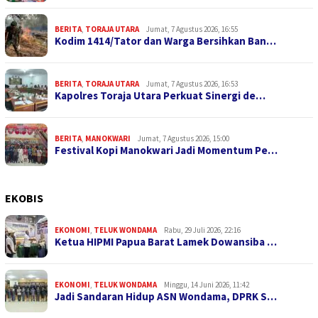
BERITA
,
TORAJA UTARA
Jumat, 7 Agustus 2026, 16:55
Kodim 1414/Tator dan Warga Bersihkan Ban…
BERITA
,
TORAJA UTARA
Jumat, 7 Agustus 2026, 16:53
Kapolres Toraja Utara Perkuat Sinergi de…
BERITA
,
MANOKWARI
Jumat, 7 Agustus 2026, 15:00
Festival Kopi Manokwari Jadi Momentum Pe…
EKOBIS
EKONOMI
,
TELUK WONDAMA
Rabu, 29 Juli 2026, 22:16
Ketua HIPMI Papua Barat Lamek Dowansiba …
EKONOMI
,
TELUK WONDAMA
Minggu, 14 Juni 2026, 11:42
Jadi Sandaran Hidup ASN Wondama, DPRK S…