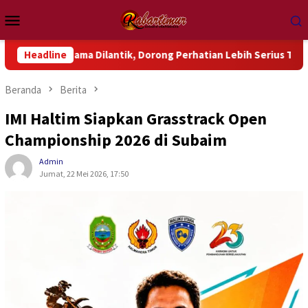
Loncat
Menu
ke
Mobile
konten
ma Dilantik, Dorong Perhatian Lebih Serius Terhadap Isu Aktua
Headline
Beranda
Berita
IMI Haltim Siapkan Grasstrack Open
Championship 2026 di Subaim
Admin
Jumat, 22 Mei 2026, 17:50