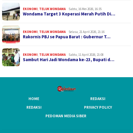
EKONOMI
,
TELUK WONDAMA
Sabtu, 16 Mei 2026, 16:35
Wondama Target 3 Koperasi Merah Putih Di…
EKONOMI
,
TELUK WONDAMA
Selasa, 21 April 2026, 21:16
Rakornis PBJ se Papua Barat : Gubernur T…
EKONOMI
,
TELUK WONDAMA
Sabtu, 11 April 2026, 21:08
Sambut Hari Jadi Wondama ke-23, Bupati d…
HOME
REDAKSI
REDAKSI
PRIVACY POLICY
PEDOMAN MEDIA SIBER