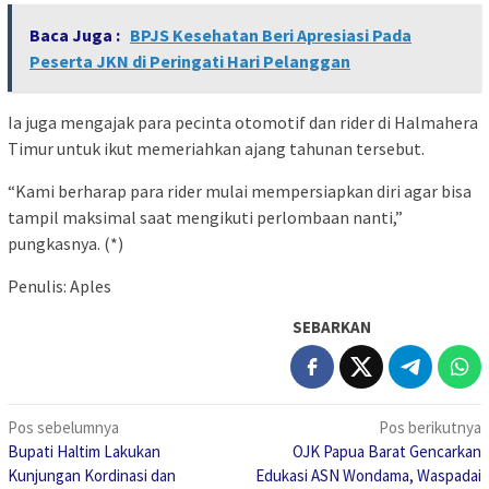
Baca Juga :
BPJS Kesehatan Beri Apresiasi Pada
Peserta JKN di Peringati Hari Pelanggan
Ia juga mengajak para pecinta otomotif dan rider di Halmahera
Timur untuk ikut memeriahkan ajang tahunan tersebut.
“Kami berharap para rider mulai mempersiapkan diri agar bisa
tampil maksimal saat mengikuti perlombaan nanti,”
pungkasnya. (*)
Penulis: Aples
SEBARKAN
Navigasi
Pos sebelumnya
Pos berikutnya
Bupati Haltim Lakukan
OJK Papua Barat Gencarkan
pos
Kunjungan Kordinasi dan
Edukasi ASN Wondama, Waspadai