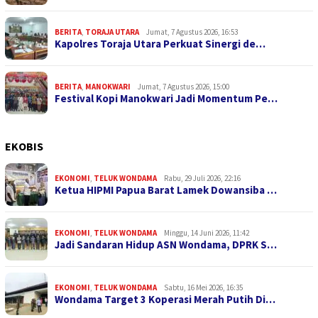
BERITA
,
TORAJA UTARA
Jumat, 7 Agustus 2026, 16:53
Kapolres Toraja Utara Perkuat Sinergi de…
BERITA
,
MANOKWARI
Jumat, 7 Agustus 2026, 15:00
Festival Kopi Manokwari Jadi Momentum Pe…
EKOBIS
EKONOMI
,
TELUK WONDAMA
Rabu, 29 Juli 2026, 22:16
Ketua HIPMI Papua Barat Lamek Dowansiba …
EKONOMI
,
TELUK WONDAMA
Minggu, 14 Juni 2026, 11:42
Jadi Sandaran Hidup ASN Wondama, DPRK S…
EKONOMI
,
TELUK WONDAMA
Sabtu, 16 Mei 2026, 16:35
Wondama Target 3 Koperasi Merah Putih Di…