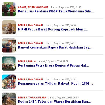
AGAMA
,
TELUK WONDAMA
Jumat, 7 Agustus 2026, 21:55
Pengurus Perdana PGGP Teluk Wondama Dila…
BERITA
,
MANOKWARI
Jumat, 7 Agustus 2026, 20:39
HIPMI Papua Barat Dorong Kopi Jadi Ident…
BERITA
,
MANOKWARI
Jumat, 7 Agustus 2026, 20:11
Kanwil Kemenkum Papua Barat Hadirkan Lay…
BERITA
,
PAPUA
Jumat, 7 Agustus 2026, 18:59
Pertamina Patra Niaga Regional Papua Mal…
BERITA
,
MANOKWARI
Jumat, 7 Agustus 2026, 18:51
Kemanunggalan TNI dan Rakyat, Kodim 1801…
BERITA
,
TORAJA UTARA
Jumat, 7 Agustus 2026, 16:55
Kodim 1414/Tator dan Warga Bersihkan Ban…