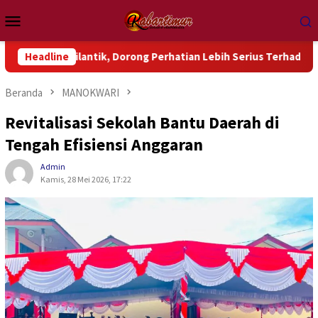
Loncat
Menu
ke
Mobile
konten
Dilantik, Dorong Perhatian Lebih Serius Terhadap Isu Aktual P
Headline
Beranda
MANOKWARI
Revitalisasi Sekolah Bantu Daerah di
Tengah Efisiensi Anggaran
Admin
Kamis, 28 Mei 2026, 17:22