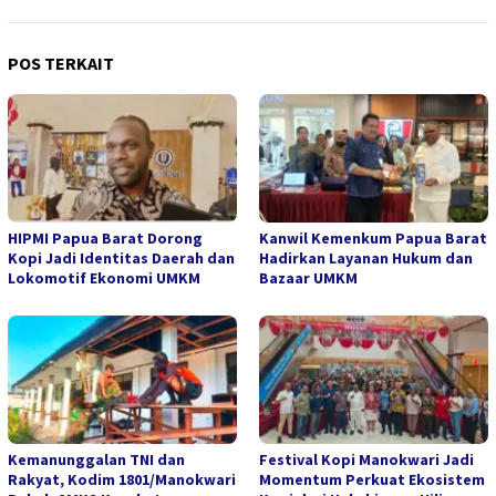
POS TERKAIT
HIPMI Papua Barat Dorong
Kanwil Kemenkum Papua Barat
Kopi Jadi Identitas Daerah dan
Hadirkan Layanan Hukum dan
Lokomotif Ekonomi UMKM
Bazaar UMKM
Kemanunggalan TNI dan
Festival Kopi Manokwari Jadi
Rakyat, Kodim 1801/Manokwari
Momentum Perkuat Ekosistem