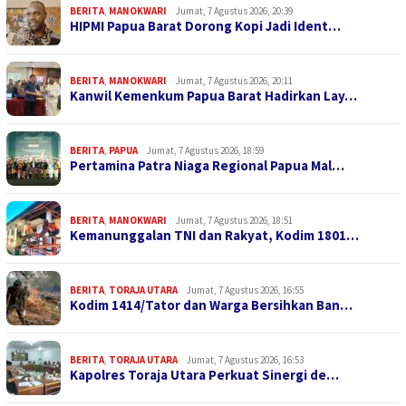
BERITA
,
MANOKWARI
Jumat, 7 Agustus 2026, 20:39
HIPMI Papua Barat Dorong Kopi Jadi Ident…
BERITA
,
MANOKWARI
Jumat, 7 Agustus 2026, 20:11
Kanwil Kemenkum Papua Barat Hadirkan Lay…
BERITA
,
PAPUA
Jumat, 7 Agustus 2026, 18:59
Pertamina Patra Niaga Regional Papua Mal…
BERITA
,
MANOKWARI
Jumat, 7 Agustus 2026, 18:51
Kemanunggalan TNI dan Rakyat, Kodim 1801…
BERITA
,
TORAJA UTARA
Jumat, 7 Agustus 2026, 16:55
Kodim 1414/Tator dan Warga Bersihkan Ban…
BERITA
,
TORAJA UTARA
Jumat, 7 Agustus 2026, 16:53
Kapolres Toraja Utara Perkuat Sinergi de…