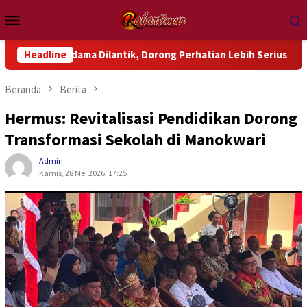
Loncat
Menu
ke
Mobile
konten
dama Dilantik, Dorong Perhatian Lebih Serius Terhadap Isu Ak
Headline
Beranda
Berita
Hermus: Revitalisasi Pendidikan Dorong
Transformasi Sekolah di Manokwari
Admin
Kamis, 28 Mei 2026, 17:25