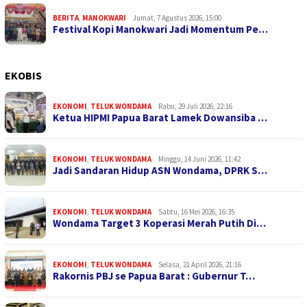
BERITA
,
MANOKWARI
Jumat, 7 Agustus 2026, 15:00
Festival Kopi Manokwari Jadi Momentum Pe…
EKOBIS
EKONOMI
,
TELUK WONDAMA
Rabu, 29 Juli 2026, 22:16
Ketua HIPMI Papua Barat Lamek Dowansiba …
EKONOMI
,
TELUK WONDAMA
Minggu, 14 Juni 2026, 11:42
Jadi Sandaran Hidup ASN Wondama, DPRK S…
EKONOMI
,
TELUK WONDAMA
Sabtu, 16 Mei 2026, 16:35
Wondama Target 3 Koperasi Merah Putih Di…
EKONOMI
,
TELUK WONDAMA
Selasa, 21 April 2026, 21:16
Rakornis PBJ se Papua Barat : Gubernur T…