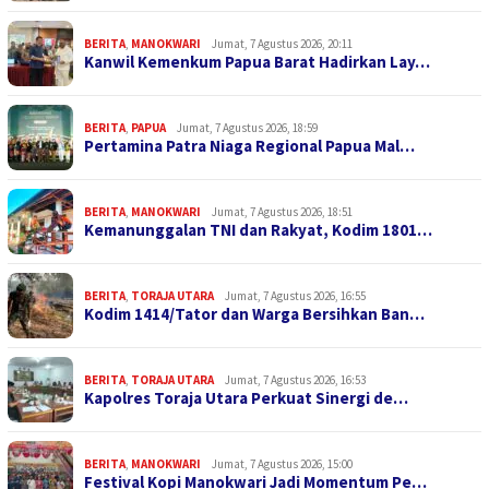
BERITA
,
MANOKWARI
Jumat, 7 Agustus 2026, 20:11
Kanwil Kemenkum Papua Barat Hadirkan Lay…
BERITA
,
PAPUA
Jumat, 7 Agustus 2026, 18:59
Pertamina Patra Niaga Regional Papua Mal…
BERITA
,
MANOKWARI
Jumat, 7 Agustus 2026, 18:51
Kemanunggalan TNI dan Rakyat, Kodim 1801…
BERITA
,
TORAJA UTARA
Jumat, 7 Agustus 2026, 16:55
Kodim 1414/Tator dan Warga Bersihkan Ban…
BERITA
,
TORAJA UTARA
Jumat, 7 Agustus 2026, 16:53
Kapolres Toraja Utara Perkuat Sinergi de…
BERITA
,
MANOKWARI
Jumat, 7 Agustus 2026, 15:00
Festival Kopi Manokwari Jadi Momentum Pe…