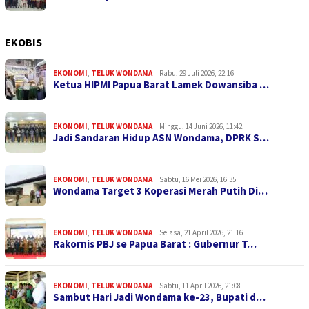
EKOBIS
EKONOMI
,
TELUK WONDAMA
Rabu, 29 Juli 2026, 22:16
Ketua HIPMI Papua Barat Lamek Dowansiba …
EKONOMI
,
TELUK WONDAMA
Minggu, 14 Juni 2026, 11:42
Jadi Sandaran Hidup ASN Wondama, DPRK S…
EKONOMI
,
TELUK WONDAMA
Sabtu, 16 Mei 2026, 16:35
Wondama Target 3 Koperasi Merah Putih Di…
EKONOMI
,
TELUK WONDAMA
Selasa, 21 April 2026, 21:16
Rakornis PBJ se Papua Barat : Gubernur T…
EKONOMI
,
TELUK WONDAMA
Sabtu, 11 April 2026, 21:08
Sambut Hari Jadi Wondama ke-23, Bupati d…