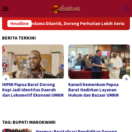
Loncat
Menu
ke
Mobile
konten
 Wondama Dilantik, Dorong Perhatian Lebih Serius Terhadap Is
Headline
BERITA TERKINI
«
»
HIPMI Papua Barat Dorong
Kanwil Kemenkum Papua
Kopi Jadi Identitas Daerah
Barat Hadirkan Layanan
dan Lokomotif Ekonomi UMKM
Hukum dan Bazaar UMKM
TAG:
BUPATI MANOKWARI
Hermus: Revitalisasi Pendidikan Dorong