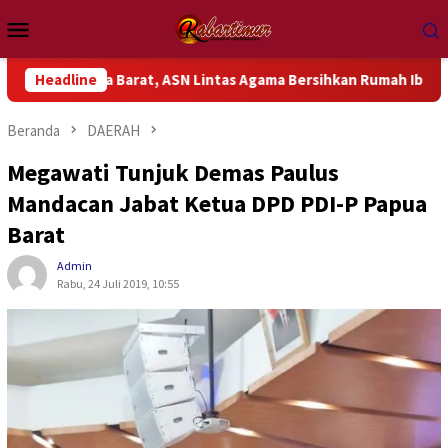
Loncat
Menu
ke
Mobile
konten
apua Barat, ASN Lintas Agama Bersihkan Rumah Ibadah
Headline
Beranda
DAERAH
Megawati Tunjuk Demas Paulus
Mandacan Jabat Ketua DPD PDI-P Papua
Barat
Admin
Rabu, 24 Juli 2019, 10:55