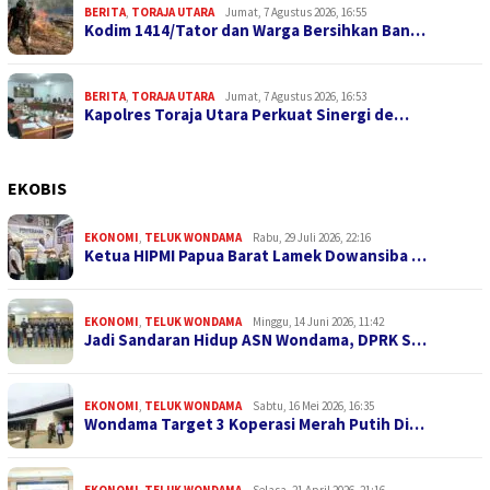
BERITA
,
TORAJA UTARA
Jumat, 7 Agustus 2026, 16:55
Kodim 1414/Tator dan Warga Bersihkan Ban…
BERITA
,
TORAJA UTARA
Jumat, 7 Agustus 2026, 16:53
Kapolres Toraja Utara Perkuat Sinergi de…
EKOBIS
EKONOMI
,
TELUK WONDAMA
Rabu, 29 Juli 2026, 22:16
Ketua HIPMI Papua Barat Lamek Dowansiba …
EKONOMI
,
TELUK WONDAMA
Minggu, 14 Juni 2026, 11:42
Jadi Sandaran Hidup ASN Wondama, DPRK S…
EKONOMI
,
TELUK WONDAMA
Sabtu, 16 Mei 2026, 16:35
Wondama Target 3 Koperasi Merah Putih Di…
EKONOMI
,
TELUK WONDAMA
Selasa, 21 April 2026, 21:16