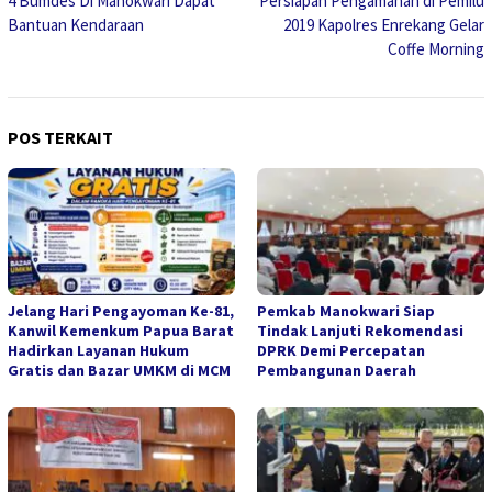
4 Bumdes Di Manokwari Dapat
Persiapan Pengamanan di Pemilu
pos
Bantuan Kendaraan
2019 Kapolres Enrekang Gelar
Coffe Morning
POS TERKAIT
Jelang Hari Pengayoman Ke-81,
Pemkab Manokwari Siap
Kanwil Kemenkum Papua Barat
Tindak Lanjuti Rekomendasi
Hadirkan Layanan Hukum
DPRK Demi Percepatan
Gratis dan Bazar UMKM di MCM
Pembangunan Daerah