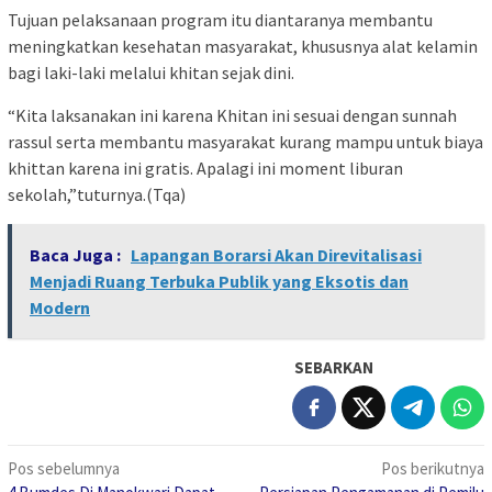
Tujuan pelaksanaan program itu diantaranya membantu
meningkatkan kesehatan masyarakat, khususnya alat kelamin
bagi laki-laki melalui khitan sejak dini.
“Kita laksanakan ini karena Khitan ini sesuai dengan sunnah
rassul serta membantu masyarakat kurang mampu untuk biaya
khittan karena ini gratis. Apalagi ini moment liburan
sekolah,”tuturnya.(Tqa)
Baca Juga :
Lapangan Borarsi Akan Direvitalisasi
Menjadi Ruang Terbuka Publik yang Eksotis dan
Modern
SEBARKAN
Navigasi
Pos sebelumnya
Pos berikutnya