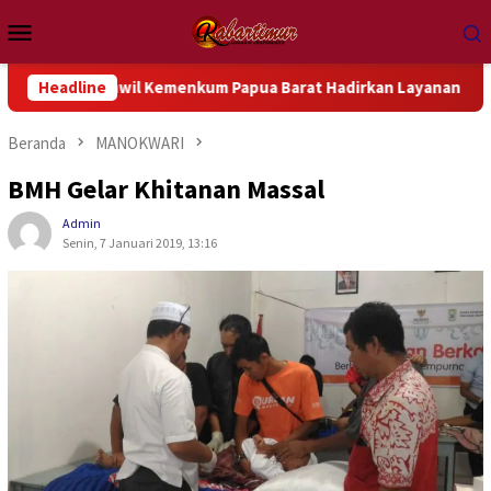
Loncat
Menu
ke
Mobile
konten
 Kanwil Kemenkum Papua Barat Hadirkan Layanan Hukum Gratis d
Headline
Beranda
MANOKWARI
BMH Gelar Khitanan Massal
Admin
Senin, 7 Januari 2019, 13:16