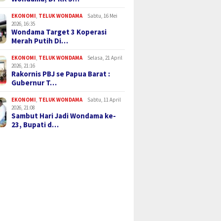
EKONOMI
,
TELUK WONDAMA
Sabtu, 16 Mei
2026, 16:35
Wondama Target 3 Koperasi
Merah Putih Di…
EKONOMI
,
TELUK WONDAMA
Selasa, 21 April
2026, 21:16
Rakornis PBJ se Papua Barat :
Gubernur T…
EKONOMI
,
TELUK WONDAMA
Sabtu, 11 April
2026, 21:08
Sambut Hari Jadi Wondama ke-
23, Bupati d…