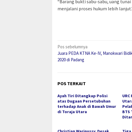
“Barang bukti sabu-sabu, uang tunai
menjalani proses hukum lebih lanjut.
Navigasi
Pos sebelumnya
Juara PEDA KTNA Ke-IV, Manokwari Bid
pos
2020 di Padang
POS TERKAIT
Ayah Tiri Ditangkap Polisi
URC 
atas Dugaan Persetubuhan
Utar
terhadap Anak di Bawah Umur
Pela
di Toraja Utara
BTS 
Dita
Christian Warinussy, Desak
Tiga