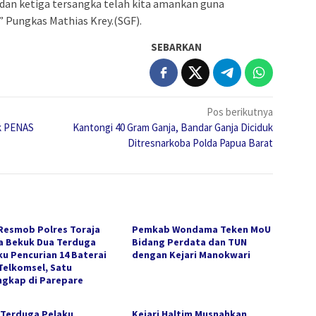
 dan ketiga tersangka telah kita amankan guna
” Pungkas Mathias Krey.(SGF).
SEBARKAN
Pos berikutnya
ik PENAS
Kantongi 40 Gram Ganja, Bandar Ganja Diciduk
Ditresnarkoba Polda Papua Barat
Resmob Polres Toraja
Pemkab Wondama Teken MoU
a Bekuk Dua Terduga
Bidang Perdata dan TUN
ku Pencurian 14 Baterai
dengan Kejari Manokwari
Telkomsel, Satu
ngkap di Parepare
 Terduga Pelaku
Kejari Haltim Musnahkan