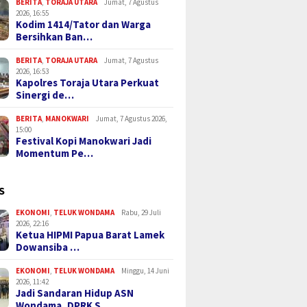
BERITA
,
TORAJA UTARA
Jumat, 7 Agustus
2026, 16:55
Kodim 1414/Tator dan Warga
Bersihkan Ban…
BERITA
,
TORAJA UTARA
Jumat, 7 Agustus
2026, 16:53
Kapolres Toraja Utara Perkuat
Sinergi de…
BERITA
,
MANOKWARI
Jumat, 7 Agustus 2026,
15:00
Festival Kopi Manokwari Jadi
Momentum Pe…
S
EKONOMI
,
TELUK WONDAMA
Rabu, 29 Juli
2026, 22:16
Ketua HIPMI Papua Barat Lamek
Dowansiba …
EKONOMI
,
TELUK WONDAMA
Minggu, 14 Juni
2026, 11:42
Jadi Sandaran Hidup ASN
Wondama, DPRK S…