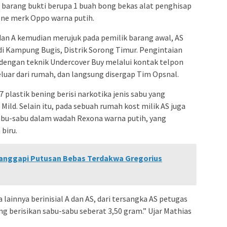
barang bukti berupa 1 buah bong bekas alat penghisap
one merk Oppo warna putih.
dan A kemudian merujuk pada pemilik barang awal, AS
 di Kampung Bugis, Distrik Sorong Timur. Pengintaian
, dengan teknik Undercover Buy melalui kontak telpon
luar dari rumah, dan langsung disergap Tim Opsnal.
plastik bening berisi narkotika jenis sabu yang
ild. Selain itu, pada sebuah rumah kost milik AS juga
sabu-sabu dalam wadah Rexona warna putih, yang
biru.
anggapi Putusan Bebas Terdakwa Gregorius
a lainnya berinisial A dan AS, dari tersangka AS petugas
 berisikan sabu-sabu seberat 3,50 gram.” Ujar Mathias