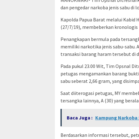
MANOKWARI- Tim Opsnal Ditresnark
dan pengedar narkoba jenis sabu di lo
Kapolda Papua Barat melalui Kabid H
(27/7/19), membeberkan kronologis k
Penangkapan bermula pada tersangk
memiliki narkotika jenis sabu-sabu.
transaksi barang haram tersebut di d
Pada pukul 23.00 Wit, Tim Opsnal D
petugas mengamankan barang bukti be
sabu seberat 2,66 gram, yang disimp
Saat diiterogasi petugas, MY membe
tersangka lainnya, A (30) yang beral
Baca Juga :
Kampung Narkoba S
Berdasarkan informasi tersebut, pe