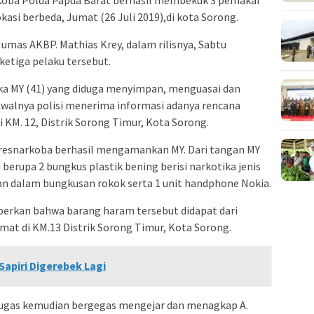
oba Polda Papua Barat berhasil membekuk 3 pemakai
kasi berbeda, Jumat (26 Juli 2019),di kota Sorong.
umas AKBP. Mathias Krey, dalam rilisnya, Sabtu
etiga pelaku tersebut.
a MY (41) yang diduga menyimpan, menguasai dan
 Awalnya polisi menerima informasi adanya rencana
i KM. 12, Distrik Sorong Timur, Kota Sorong.
itresnarkoba berhasil mengamankan MY. Dari tangan MY
rupa 2 bungkus plastik bening berisi narkotika jenis
an dalam bungkusan rokok serta 1 unit handphone Nokia.
berkan bahwa barang haram tersebut didapat dari
amat di KM.13 Distrik Sorong Timur, Kota Sorong.
apiri Digerebek Lagi
tugas kemudian bergegas mengejar dan menagkap A.