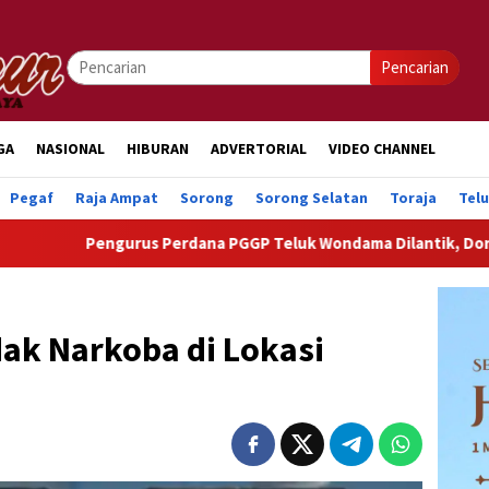
Pencarian
GA
NASIONAL
HIBURAN
ADVERTORIAL
VIDEO CHANNEL
Pegaf
Raja Ampat
Sorong
Sorong Selatan
Toraja
Tel
erdana PGGP Teluk Wondama Dilantik, Dorong Perhatian Lebih Se
dak Narkoba di Lokasi