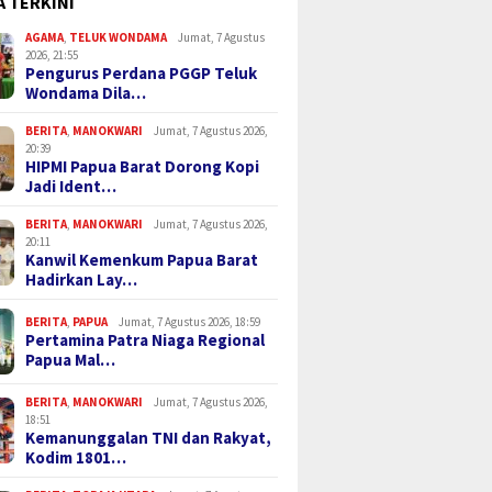
A TERKINI
AGAMA
,
TELUK WONDAMA
Jumat, 7 Agustus
2026, 21:55
Pengurus Perdana PGGP Teluk
Wondama Dila…
BERITA
,
MANOKWARI
Jumat, 7 Agustus 2026,
20:39
HIPMI Papua Barat Dorong Kopi
Jadi Ident…
BERITA
,
MANOKWARI
Jumat, 7 Agustus 2026,
20:11
Kanwil Kemenkum Papua Barat
Hadirkan Lay…
BERITA
,
PAPUA
Jumat, 7 Agustus 2026, 18:59
Pertamina Patra Niaga Regional
Papua Mal…
BERITA
,
MANOKWARI
Jumat, 7 Agustus 2026,
18:51
Kemanunggalan TNI dan Rakyat,
Kodim 1801…