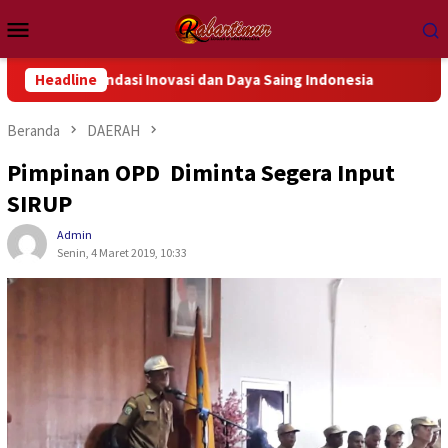
Loncat
Menu
ke
Mobile
konten
 Fondasi Inovasi dan Daya Saing Indonesia
Headline
Prabowo Terim
Beranda
DAERAH
Pimpinan OPD Diminta Segera Input
SIRUP
Admin
Senin, 4 Maret 2019, 10:33