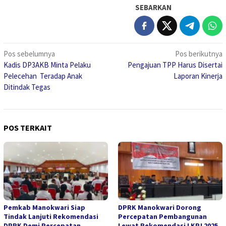
SEBARKAN
Navigasi
Pos sebelumnya
Pos berikutnya
Kadis DP3AKB Minta Pelaku
Pengajuan TPP Harus Disertai
pos
Pelecehan Teradap Anak
Laporan Kinerja
Ditindak Tegas
POS TERKAIT
Pemkab Manokwari Siap
DPRK Manokwari Dorong
Tindak Lanjuti Rekomendasi
Percepatan Pembangunan
DPRK Demi Percepatan
Lewat Rekomendasi LKPJ 2025