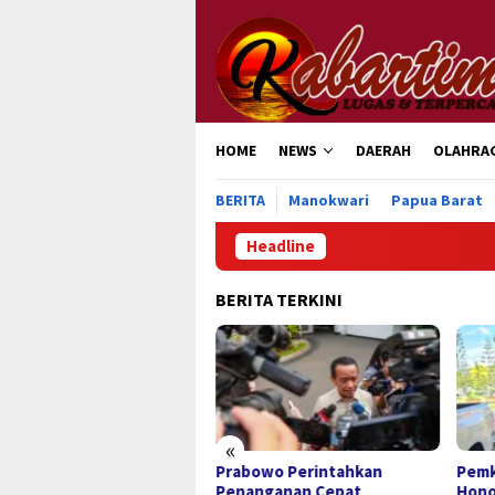
Loncat
ke
konten
HOME
NEWS
DAERAH
OLAHRA
BERITA
Manokwari
Papua Barat
Headline
BERITA TERKINI
«
abowo Perintahkan
Pemkab Haltim Verifikasi 865
Pemk
nanganan Cepat
Honorer, Antisipasi Krisis
Bant