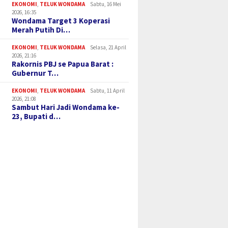
EKONOMI
,
TELUK WONDAMA
Sabtu, 16 Mei
2026, 16:35
Wondama Target 3 Koperasi
Merah Putih Di…
EKONOMI
,
TELUK WONDAMA
Selasa, 21 April
2026, 21:16
Rakornis PBJ se Papua Barat :
Gubernur T…
EKONOMI
,
TELUK WONDAMA
Sabtu, 11 April
2026, 21:08
Sambut Hari Jadi Wondama ke-
23, Bupati d…