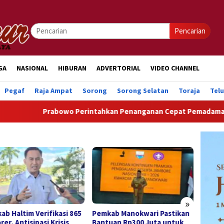
Pencarian
GA
NASIONAL
HIBURAN
ADVERTORIAL
VIDEO CHANNEL
Pegaf
Raja Ampat
Sorong
Sorong Selatan
Toraja
Tel
Prabowo Perintahkan Penanganan Cepat Pemadaman Listrik, Har
Wabup Manokwari Lepas
Kwarc
Kontingen Jamnas XII,
Berang
Peserta Diminta Jadi Duta
Jamnas
Daerah dan Jaga Nama Baik
Angga
Papua Barat
»
ab Manokwari Pastikan
uan Rp300 Juta untuk