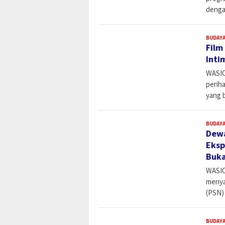
denga
BUDAYA
Film
Inti
WASIO
periha
yang 
BUDAYA
Dewa
Eksp
Buka
WASIO
menya
(PSN) 
BUDAYA