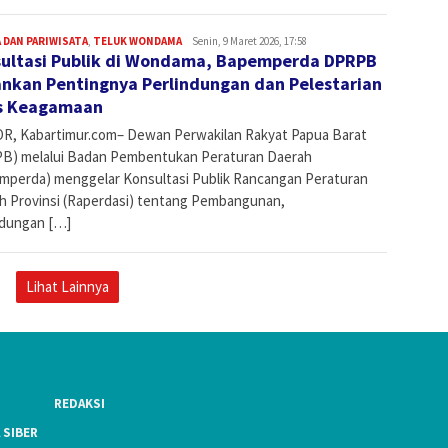
 DAN PARIWISATA
,
TELUK WONDAMA
Admin
Senin, 9 Maret 2026, 17:58
ultasi Publik di Wondama, Bapemperda DPRPB
nkan Pentingnya Perlindungan dan Pelestarian
s Keagamaan
R, Kabartimur.com– Dewan Perwakilan Rakyat Papua Barat
B) melalui Badan Pembentukan Peraturan Daerah
mperda) menggelar Konsultasi Publik Rancangan Peraturan
h Provinsi (Raperdasi) tentang Pembangunan,
ndungan […]
Lihat Lainnya
REDAKSI
 SIBER