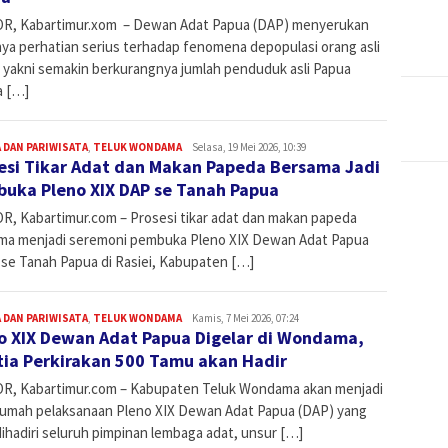
R, Kabartimur.xom – Dewan Adat Papua (DAP) menyerukan
nya perhatian serius terhadap fenomena depopulasi orang asli
 yakni semakin berkurangnya jumlah penduduk asli Papua
a […]
 DAN PARIWISATA
,
TELUK WONDAMA
Admin
Selasa, 19 Mei 2026, 10:39
esi Tikar Adat dan Makan Papeda Bersama Jadi
uka Pleno XIX DAP se Tanah Papua
R, Kabartimur.com – Prosesi tikar adat dan makan papeda
ma menjadi seremoni pembuka Pleno XIX Dewan Adat Papua
 se Tanah Papua di Rasiei, Kabupaten […]
 DAN PARIWISATA
,
TELUK WONDAMA
Admin
Kamis, 7 Mei 2026, 07:24
o XIX Dewan Adat Papua Digelar di Wondama,
tia Perkirakan 500 Tamu akan Hadir
R, Kabartimur.com – Kabupaten Teluk Wondama akan menjadi
rumah pelaksanaan Pleno XIX Dewan Adat Papua (DAP) yang
ihadiri seluruh pimpinan lembaga adat, unsur […]