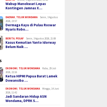
Wabup Manokwari Lepas
Kontingen Jamnas X…
DAERAH
,
TELUK WONDAMA
Senin, 3 Agustus
2026, 23:57
Dermaga Kayu di Pulau Roswar
Nyaris Robo…
BERITA
,
PEGAF
Senin, 3 Agustus 2026, 21:08
Kasus Kematian Yanto Idorway
Belum Naik …
S
EKONOMI
,
TELUK WONDAMA
Rabu, 29 Juli
2026, 22:16
Ketua HIPMI Papua Barat Lamek
Dowansiba …
EKONOMI
,
TELUK WONDAMA
Minggu, 14 Juni
2026, 11:42
Jadi Sandaran Hidup ASN
Wondama, DPRK S…