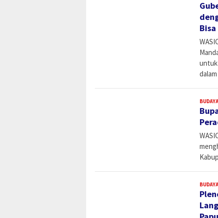
Gube
deng
Bisa
WASIO
Manda
untuk
dalam 
BUDAYA
Bupa
Pera
WASIO
mengh
Kabup
BUDAYA
Plen
Lang
Pap