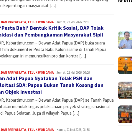
BERIT
n kepentingan masyarakat […]
 DAN PARIWISATA
,
TELUK WONDAMA
Admin
Jumat, 22 Mei 2026, 21:01
 ‘Pesta Babi’ Bentuk Kritik Sosial, DAP Tolak
midasi dan Pembungkaman Masyarakat Sipil
R, Kabartimur.com – Dewan Adat Papua (DAP) buka suara
l film dokumenter Pesta Babi: Kolonialisme di Tanah Papua
belakangan ini memunculkan pro dan kontra […]
 DAN PARIWISATA
,
TELUK WONDAMA
Admin
Jumat, 22 Mei 2026, 09:29
n Adat Papua Nyatakan Tolak PSN dan
loitasi SDA: Papua Bukan Tanah Kosong dan
n Objek Investasi
R, Kabartimur.com – Dewan Adat Papua (DAP) se Tanah Papua
takan menolak tegas pelaksanaan proyek strategis nasional
di Papua Selatan. Juga di wilayah Papua […]
 DAN PARIWISATA
,
TELUK WONDAMA
Admin
Kamis, 21 Mei 2026, 08:56