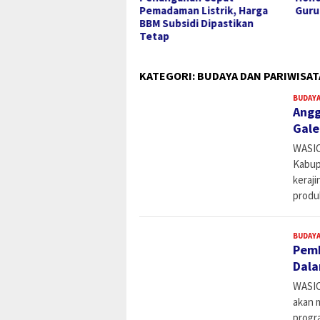
adaman Listrik, Harga
Guru dan Tenaga Kesehatan
Kont
 Subsidi Dipastikan
Dica
tap
KATEGORI:
BUDAYA DAN PARIWISAT
BUDAYA
Angg
Gale
WASIO
Kabup
keraj
produ
BUDAYA
Pemk
Dala
WASIO
akan 
progr