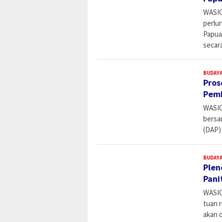
WASIO
perlu
Papua
secar
BUDAYA
Pros
Pemb
WASIO
bersa
(DAP)
BUDAYA
Plen
Pani
WASIO
tuan 
akan d