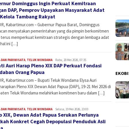
rnur Dominggus Ingin Perkuat Kemitraan
an DAP, Pemprov Upayakan Masyarakat Adat
 Kelola Tambang Rakyat
R, Kabartimur.com – Gubernur Papua Barat, Dominggus
can menyatakan pemerintahan yang dia pimpin berkomitmen
 terus memperkuat kemitraan strategis dengan lembaga adat
hal ini […]
 DAN PARIWISATA
,
TELUK WONDAMA
Admin
Rabu, 20 Mei 2026, 07:35
ti Auri Harap Pleno XIX DAP Perkuat Fondasi
daban Orang Papua
EKOBI
R, Kabartimur.com – Bupati Teluk Wondama Elysa Auri
arapkan Pleno XIX Dewan Adat Papua (DAP), 19-21 Mei 2026 di
aten Teluk Wondama melahirkan komitmen baru dalam […]
 DAN PARIWISATA
,
TELUK WONDAMA
Admin
Selasa, 19 Mei 2026, 23:03
o XIX, Dewan Adat Papua Serukan Perlunya
kah Konkret Cegah Depopulasi Penduduk Asli
ua