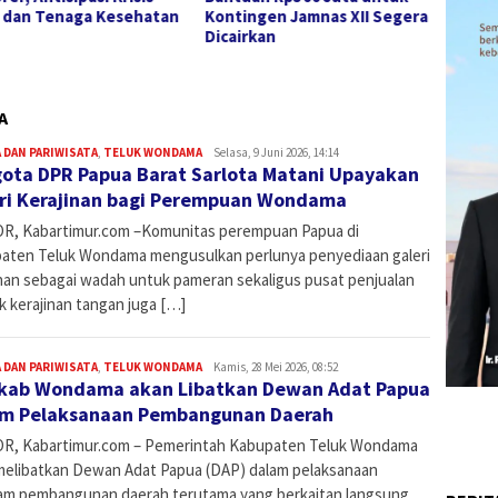
ingen Jamnas XII Segera
irkan
A
 DAN PARIWISATA
,
TELUK WONDAMA
Admin
Selasa, 9 Juni 2026, 14:14
ota DPR Papua Barat Sarlota Matani Upayakan
ri Kerajinan bagi Perempuan Wondama
R, Kabartimur.com –Komunitas perempuan Papua di
aten Teluk Wondama mengusulkan perlunya penyediaan galeri
inan sebagai wadah untuk pameran sekaligus pusat penjualan
k kerajinan tangan juga […]
 DAN PARIWISATA
,
TELUK WONDAMA
Admin
Kamis, 28 Mei 2026, 08:52
ab Wondama akan Libatkan Dewan Adat Papua
m Pelaksanaan Pembangunan Daerah
R, Kabartimur.com – Pemerintah Kabupaten Teluk Wondama
melibatkan Dewan Adat Papua (DAP) dalam pelaksanaan
am pembangunan daerah terutama yang berkaitan langsung