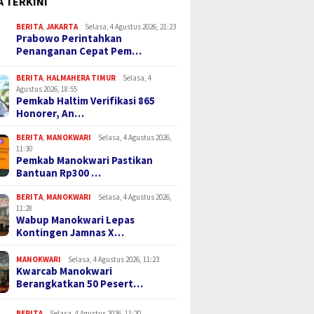
A TERKINI
BERITA
,
JAKARTA
Selasa, 4 Agustus 2026, 21:23
Prabowo Perintahkan
Penanganan Cepat Pem…
BERITA
,
HALMAHERA TIMUR
Selasa, 4
Agustus 2026, 18:55
Pemkab Haltim Verifikasi 865
Honorer, An…
BERITA
,
MANOKWARI
Selasa, 4 Agustus 2026,
11:30
Pemkab Manokwari Pastikan
Bantuan Rp300 …
BERITA
,
MANOKWARI
Selasa, 4 Agustus 2026,
11:28
Wabup Manokwari Lepas
Kontingen Jamnas X…
MANOKWARI
Selasa, 4 Agustus 2026, 11:23
Kwarcab Manokwari
Berangkatkan 50 Pesert…
BERITA
Selasa, 4 Agustus 2026, 11:20