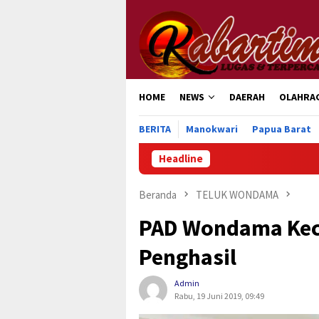
Loncat
ke
konten
HOME
NEWS
DAERAH
OLAHRA
BERITA
Manokwari
Papua Barat
Headline
Pemkab Manok
Beranda
TELUK WONDAMA
PAD Wondama Keci
Penghasil
Admin
Rabu, 19 Juni 2019, 09:49