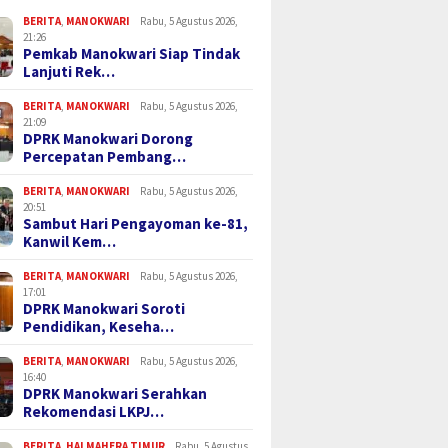
BERITA
,
MANOKWARI
Rabu, 5 Agustus 2026,
21:26
Pemkab Manokwari Siap Tindak
Lanjuti Rek…
BERITA
,
MANOKWARI
Rabu, 5 Agustus 2026,
21:09
DPRK Manokwari Dorong
Percepatan Pembang…
BERITA
,
MANOKWARI
Rabu, 5 Agustus 2026,
20:51
Sambut Hari Pengayoman ke-81,
Kanwil Kem…
BERITA
,
MANOKWARI
Rabu, 5 Agustus 2026,
17:01
DPRK Manokwari Soroti
Pendidikan, Keseha…
BERITA
,
MANOKWARI
Rabu, 5 Agustus 2026,
16:40
DPRK Manokwari Serahkan
Rekomendasi LKPJ…
BERITA
,
HALMAHERA TIMUR
Rabu, 5 Agustus