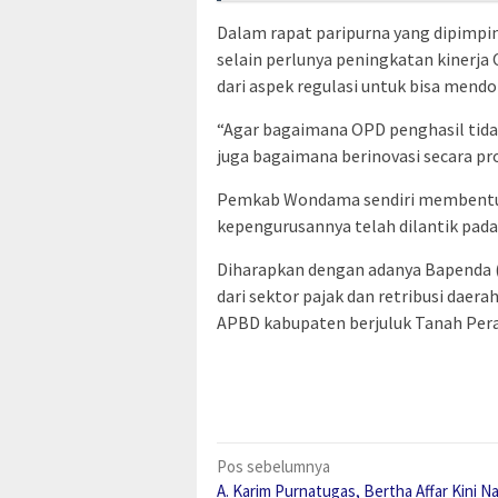
Dalam rapat paripurna yang dipimp
selain perlunya peningkatan kinerja
dari aspek regulasi untuk bisa mend
“Agar bagaimana OPD penghasil tida
juga bagaimana berinovasi secara pr
Pemkab Wondama sendiri membentuk
kepengurusannya telah dilantik pada
Diharapkan dengan adanya Bapenda (
dari sektor pajak dan retribusi dae
APBD kabupaten berjuluk Tanah Pera
Navigasi
Pos sebelumnya
A. Karim Purnatugas, Bertha Affar Kini N