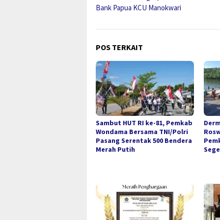
pos
Bank Papua KCU Manokwari
POS TERKAIT
Sambut HUT RI ke-81, Pemkab
Derm
Wondama Bersama TNI/Polri
Rosw
Pasang Serentak 500 Bendera
Pemk
Merah Putih
Sege