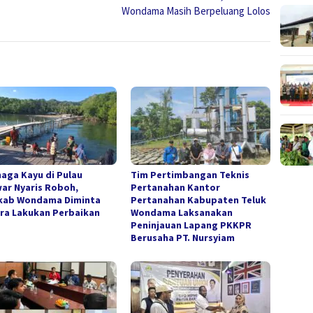
Wondama Masih Berpeluang Lolos
aga Kayu di Pulau
Tim Pertimbangan Teknis
ar Nyaris Roboh,
Pertanahan Kantor
ab Wondama Diminta
Pertanahan Kabupaten Teluk
ra Lakukan Perbaikan
Wondama Laksanakan
Peninjauan Lapang PKKPR
Berusaha PT. Nursyiam