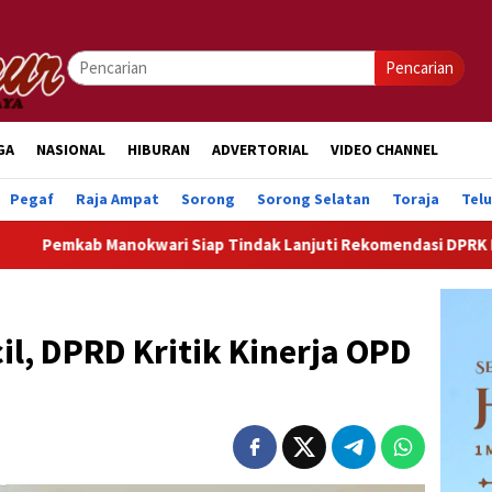
Pencarian
GA
NASIONAL
HIBURAN
ADVERTORIAL
VIDEO CHANNEL
Pegaf
Raja Ampat
Sorong
Sorong Selatan
Toraja
Tel
wari Siap Tindak Lanjuti Rekomendasi DPRK Demi Percepatan 
l, DPRD Kritik Kinerja OPD