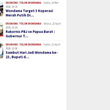
EKONOMI
,
TELUK WONDAMA
Sabtu, 16 Mei
2026, 16:35
Wondama Target 3 Koperasi
Merah Putih Di…
EKONOMI
,
TELUK WONDAMA
Selasa, 21 April
2026, 21:16
Rakornis PBJ se Papua Barat :
Gubernur T…
EKONOMI
,
TELUK WONDAMA
Sabtu, 11 April
2026, 21:08
Sambut Hari Jadi Wondama ke-
23, Bupati d…