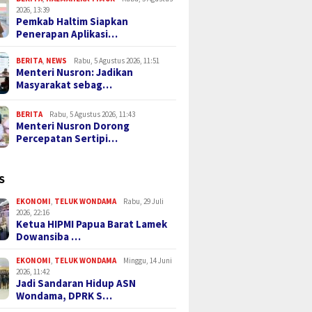
2026, 13:39
Pemkab Haltim Siapkan
Penerapan Aplikasi…
BERITA
,
NEWS
Rabu, 5 Agustus 2026, 11:51
Menteri Nusron: Jadikan
Masyarakat sebag…
BERITA
Rabu, 5 Agustus 2026, 11:43
Menteri Nusron Dorong
Percepatan Sertipi…
S
EKONOMI
,
TELUK WONDAMA
Rabu, 29 Juli
2026, 22:16
Ketua HIPMI Papua Barat Lamek
Dowansiba …
EKONOMI
,
TELUK WONDAMA
Minggu, 14 Juni
2026, 11:42
Jadi Sandaran Hidup ASN
Wondama, DPRK S…