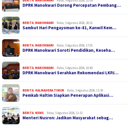
BERITA
,
MANOKWARI
Rabu, 5 Agustus 2026, 21:09
DPRK Manokwari Dorong Percepatan Pembang…
BERITA
,
MANOKWARI
Rabu, 5 Agustus 2026, 20:51
Sambut Hari Pengayoman ke-81, Kanwil Kem…
BERITA
,
MANOKWARI
Rabu, 5 Agustus 2026, 17:01
DPRK Manokwari Soroti Pendidikan, Keseha…
BERITA
,
MANOKWARI
Rabu, 5 Agustus 2026, 16:40
DPRK Manokwari Serahkan Rekomendasi LKPJ…
BERITA
,
HALMAHERA TIMUR
Rabu, 5 Agustus 2026, 13:39
Pemkab Haltim Siapkan Penerapan Aplikasi…
BERITA
,
NEWS
Rabu, 5 Agustus 2026, 11:51
Menteri Nusron: Jadikan Masyarakat sebag…