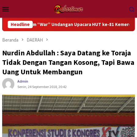
Loncat
Menu
ke
Mobile
konten
dalam “War” Undangan Upacara HUT ke-81 Kemerdekaan RI
Headline
Beranda
DAERAH
Nurdin Abdullah : Saya Datang ke Toraja
Tidak Dengan Tangan Kosong, Tapi Bawa
Uang Untuk Membangun
Admin
Senin, 24 September 2018, 20:42