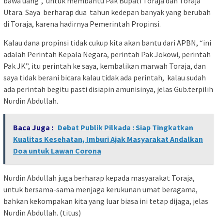
bawa uang”, untuk membantu Pak Bupati Toraja dan Toraja
Utara. Saya berharap dua tahun kedepan banyak yang berubah
di Toraja, karena hadirnya Pemerintah Propinsi.
Kalau dana propinsi tidak cukup kita akan bantu dari APBN, “ini
adalah Perintah Kepala Negara, perintah Pak Jokowi, perintah
Pak JK”, itu perintah ke saya, kembalikan marwah Toraja, dan
saya tidak berani bicara kalau tidak ada perintah, kalau sudah
ada perintah begitu pasti disiapin amunisinya, jelas Gub.terpilih
Nurdin Abdullah.
Baca Juga :
Debat Publik Pilkada : Siap Tingkatkan
Kualitas Kesehatan, Imburi Ajak Masyarakat Andalkan
Doa untuk Lawan Corona
Nurdin Abdullah juga berharap kepada masyarakat Toraja,
untuk bersama-sama menjaga kerukunan umat beragama,
bahkan kekompakan kita yang luar biasa ini tetap dijaga, jelas
Nurdin Abdullah. (titus)