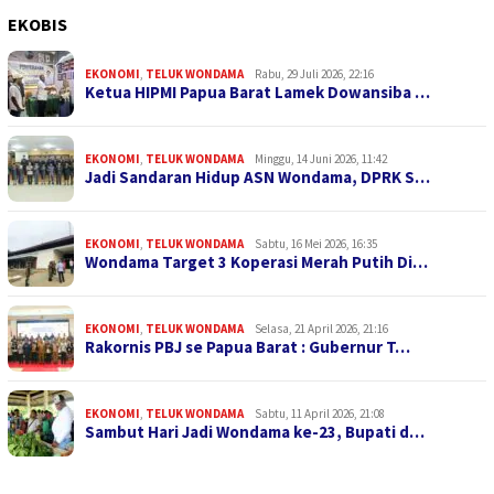
EKOBIS
EKONOMI
,
TELUK WONDAMA
Rabu, 29 Juli 2026, 22:16
Ketua HIPMI Papua Barat Lamek Dowansiba …
EKONOMI
,
TELUK WONDAMA
Minggu, 14 Juni 2026, 11:42
Jadi Sandaran Hidup ASN Wondama, DPRK S…
EKONOMI
,
TELUK WONDAMA
Sabtu, 16 Mei 2026, 16:35
Wondama Target 3 Koperasi Merah Putih Di…
EKONOMI
,
TELUK WONDAMA
Selasa, 21 April 2026, 21:16
Rakornis PBJ se Papua Barat : Gubernur T…
EKONOMI
,
TELUK WONDAMA
Sabtu, 11 April 2026, 21:08
Sambut Hari Jadi Wondama ke-23, Bupati d…