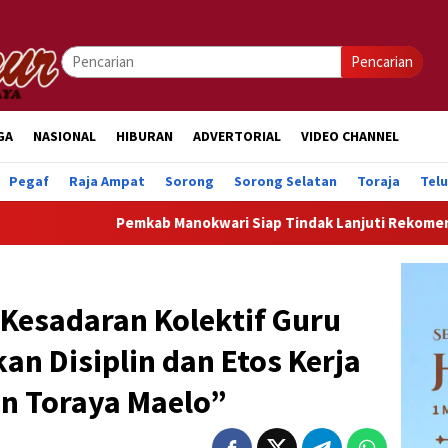
Pencarian
GA
NASIONAL
HIBURAN
ADVERTORIAL
VIDEO CHANNEL
Pegaf
Raja Ampat
Sorong
Sorong Selatan
Toraja
Tel
Pemkab Manokwari Siap Tindak Lanjuti Rekomendasi 
esadaran Kolektif Guru
n Disiplin dan Etos Kerja
n Toraya Maelo”