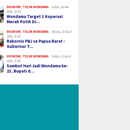
EKONOMI
,
TELUK WONDAMA
Sabtu, 16 Mei
2026, 16:35
Wondama Target 3 Koperasi
Merah Putih Di…
EKONOMI
,
TELUK WONDAMA
Selasa, 21 April
2026, 21:16
Rakornis PBJ se Papua Barat :
Gubernur T…
EKONOMI
,
TELUK WONDAMA
Sabtu, 11 April
2026, 21:08
Sambut Hari Jadi Wondama ke-
23, Bupati d…