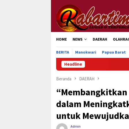
Loncat
ke
konten
HOME
NEWS
DAERAH
OLAHRA
BERITA
Manokwari
Papua Barat
Headline
Beranda
DAERAH
“Membangkitkan K
dalam Meningkatka
untuk Mewujudka
Admin