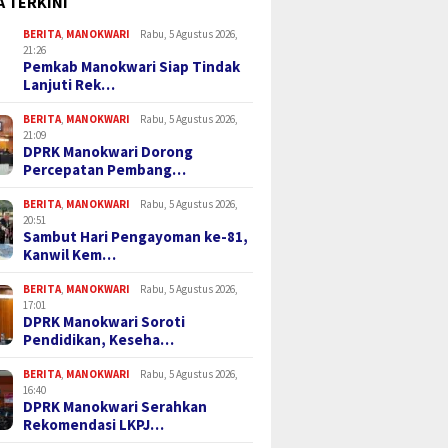
A TERKINI
BERITA
,
MANOKWARI
Rabu, 5 Agustus 2026,
21:26
Pemkab Manokwari Siap Tindak
Lanjuti Rek…
BERITA
,
MANOKWARI
Rabu, 5 Agustus 2026,
21:09
DPRK Manokwari Dorong
Percepatan Pembang…
BERITA
,
MANOKWARI
Rabu, 5 Agustus 2026,
20:51
Sambut Hari Pengayoman ke-81,
Kanwil Kem…
BERITA
,
MANOKWARI
Rabu, 5 Agustus 2026,
17:01
DPRK Manokwari Soroti
Pendidikan, Keseha…
BERITA
,
MANOKWARI
Rabu, 5 Agustus 2026,
16:40
DPRK Manokwari Serahkan
Rekomendasi LKPJ…