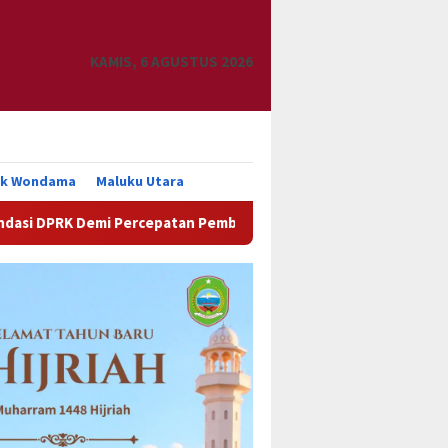
KAMIS, 6 AGUSTUS 2026
uk Wondama
Maluku Utara
DPRK Demi Percepatan Pembangunan Daerah
DPRK Manokw