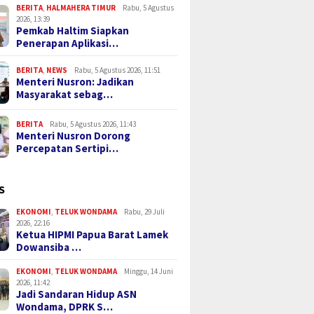
BERITA
,
HALMAHERA TIMUR
Rabu, 5 Agustus
2026, 13:39
Pemkab Haltim Siapkan
Penerapan Aplikasi…
BERITA
,
NEWS
Rabu, 5 Agustus 2026, 11:51
Menteri Nusron: Jadikan
Masyarakat sebag…
BERITA
Rabu, 5 Agustus 2026, 11:43
Menteri Nusron Dorong
Percepatan Sertipi…
S
EKONOMI
,
TELUK WONDAMA
Rabu, 29 Juli
2026, 22:16
Ketua HIPMI Papua Barat Lamek
Dowansiba …
EKONOMI
,
TELUK WONDAMA
Minggu, 14 Juni
2026, 11:42
Jadi Sandaran Hidup ASN
Wondama, DPRK S…