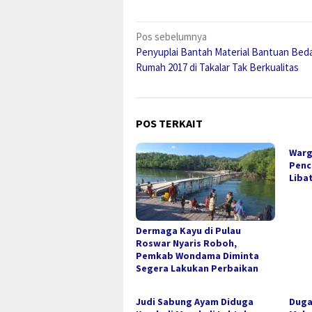
Navigasi
Pos sebelumnya
Penyuplai Bantah Material Bantuan Bed
pos
Rumah 2017 di Takalar Tak Berkualitas
POS TERKAIT
Warg
Penc
Liba
Dermaga Kayu di Pulau
Roswar Nyaris Roboh,
Pemkab Wondama Diminta
Segera Lakukan Perbaikan
Judi Sabung Ayam Diduga
Duga