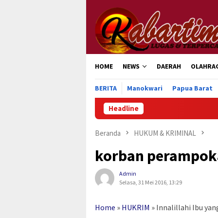
Loncat
ke
konten
HOME
NEWS
DAERAH
OLAHRA
BERITA
Manokwari
Papua Barat
Headline
Beranda
HUKUM & KRIMINAL
korban perampoka
Admin
Selasa, 31 Mei 2016, 13:29
Home
»
HUKRIM
»
Innalillahi Ibu y