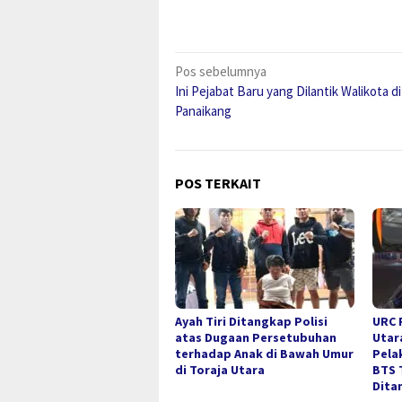
Navigasi
Pos sebelumnya
Ini Pejabat Baru yang Dilantik Walikota 
pos
Panaikang
POS TERKAIT
Ayah Tiri Ditangkap Polisi
URC 
atas Dugaan Persetubuhan
Utar
terhadap Anak di Bawah Umur
Pela
di Toraja Utara
BTS 
Dita