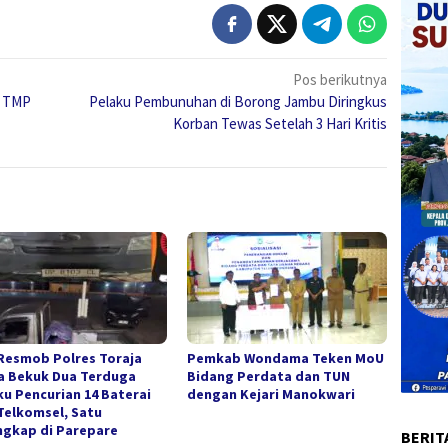
Pos berikutnya
di TMP
Pelaku Pembunuhan di Borong Jambu Diringkus
Korban Tewas Setelah 3 Hari Kritis
Resmob Polres Toraja
Pemkab Wondama Teken MoU
a Bekuk Dua Terduga
Bidang Perdata dan TUN
ku Pencurian 14 Baterai
dengan Kejari Manokwari
Telkomsel, Satu
ngkap di Parepare
BERIT