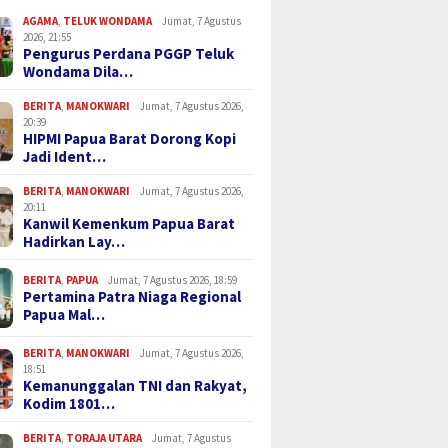
AGAMA
,
TELUK WONDAMA
Jumat, 7 Agustus
2026, 21:55
Pengurus Perdana PGGP Teluk
Wondama Dila…
BERITA
,
MANOKWARI
Jumat, 7 Agustus 2026,
20:39
HIPMI Papua Barat Dorong Kopi
Jadi Ident…
BERITA
,
MANOKWARI
Jumat, 7 Agustus 2026,
20:11
Kanwil Kemenkum Papua Barat
Hadirkan Lay…
BERITA
,
PAPUA
Jumat, 7 Agustus 2026, 18:59
Pertamina Patra Niaga Regional
Papua Mal…
BERITA
,
MANOKWARI
Jumat, 7 Agustus 2026,
18:51
Kemanunggalan TNI dan Rakyat,
Kodim 1801…
BERITA
,
TORAJA UTARA
Jumat, 7 Agustus