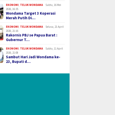
EKONOMI
,
TELUK WONDAMA
Sabtu, 16 Mei
2026, 16:35
Wondama Target 3 Koperasi
Merah Putih Di…
EKONOMI
,
TELUK WONDAMA
Selasa, 21 April
2026, 21:16
Rakornis PBJ se Papua Barat :
Gubernur T…
EKONOMI
,
TELUK WONDAMA
Sabtu, 11 April
2026, 21:08
Sambut Hari Jadi Wondama ke-
23, Bupati d…