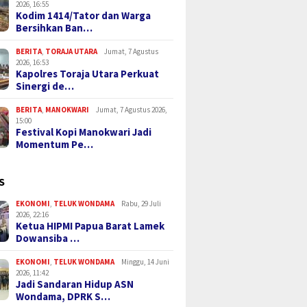
2026, 16:55
Kodim 1414/Tator dan Warga
Bersihkan Ban…
BERITA
,
TORAJA UTARA
Jumat, 7 Agustus
2026, 16:53
Kapolres Toraja Utara Perkuat
Sinergi de…
BERITA
,
MANOKWARI
Jumat, 7 Agustus 2026,
15:00
Festival Kopi Manokwari Jadi
Momentum Pe…
S
EKONOMI
,
TELUK WONDAMA
Rabu, 29 Juli
2026, 22:16
Ketua HIPMI Papua Barat Lamek
Dowansiba …
EKONOMI
,
TELUK WONDAMA
Minggu, 14 Juni
2026, 11:42
Jadi Sandaran Hidup ASN
Wondama, DPRK S…