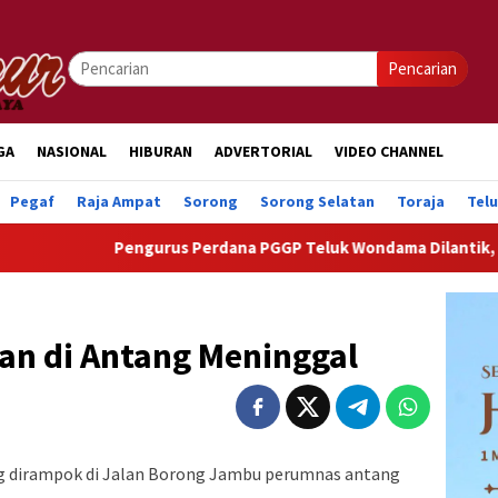
Pencarian
GA
NASIONAL
HIBURAN
ADVERTORIAL
VIDEO CHANNEL
Pegaf
Raja Ampat
Sorong
Sorong Selatan
Toraja
Tel
Pengurus Perdana PGGP Teluk Wondama Dilantik, Dorong Perha
n di Antang Meninggal
ang dirampok di Jalan Borong Jambu perumnas antang