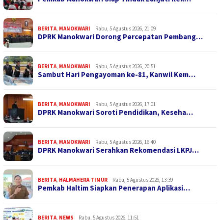
BERITA
,
MANOKWARI
Rabu, 5 Agustus 2026, 21:09
DPRK Manokwari Dorong Percepatan Pembang…
BERITA
,
MANOKWARI
Rabu, 5 Agustus 2026, 20:51
Sambut Hari Pengayoman ke-81, Kanwil Kem…
BERITA
,
MANOKWARI
Rabu, 5 Agustus 2026, 17:01
DPRK Manokwari Soroti Pendidikan, Keseha…
BERITA
,
MANOKWARI
Rabu, 5 Agustus 2026, 16:40
DPRK Manokwari Serahkan Rekomendasi LKPJ…
BERITA
,
HALMAHERA TIMUR
Rabu, 5 Agustus 2026, 13:39
Pemkab Haltim Siapkan Penerapan Aplikasi…
BERITA
,
NEWS
Rabu, 5 Agustus 2026, 11:51