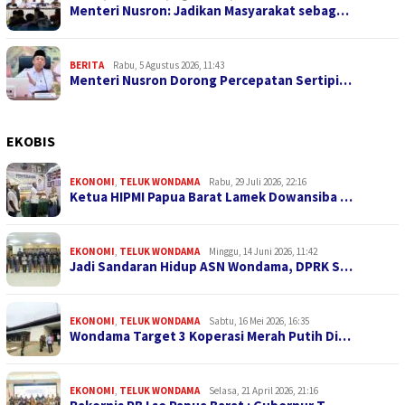
Menteri Nusron: Jadikan Masyarakat sebag…
BERITA
Rabu, 5 Agustus 2026, 11:43
Menteri Nusron Dorong Percepatan Sertipi…
EKOBIS
EKONOMI
,
TELUK WONDAMA
Rabu, 29 Juli 2026, 22:16
Ketua HIPMI Papua Barat Lamek Dowansiba …
EKONOMI
,
TELUK WONDAMA
Minggu, 14 Juni 2026, 11:42
Jadi Sandaran Hidup ASN Wondama, DPRK S…
EKONOMI
,
TELUK WONDAMA
Sabtu, 16 Mei 2026, 16:35
Wondama Target 3 Koperasi Merah Putih Di…
EKONOMI
,
TELUK WONDAMA
Selasa, 21 April 2026, 21:16