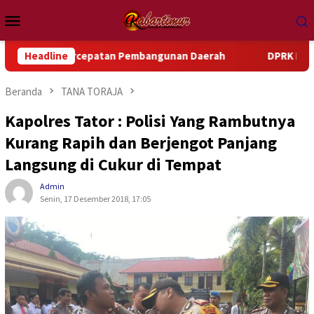
Loncat
Menu
ke
Mobile
konten
Percepatan Pembangunan Daerah
Headline
DPRK Manokwari Dorong
Beranda
TANA TORAJA
Kapolres Tator : Polisi Yang Rambutnya
Kurang Rapih dan Berjengot Panjang
Langsung di Cukur di Tempat
Admin
Senin, 17 Desember 2018, 17:05