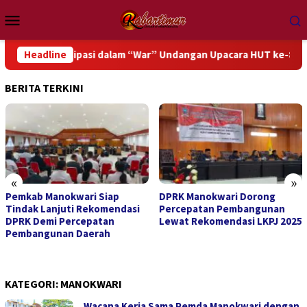
Loncat
Menu
ke
Mobile
konten
partisipasi dalam “War” Undangan Upacara HUT ke-81 Kemerdeka
Headline
BERITA TERKINI
«
»
Pemkab Manokwari Siap
DPRK Manokwari Dorong
Tindak Lanjuti Rekomendasi
Percepatan Pembangunan
DPRK Demi Percepatan
Lewat Rekomendasi LKPJ 2025
Pembangunan Daerah
KATEGORI:
MANOKWARI
Wacana Kerja Sama Pemda Manokwari dengan