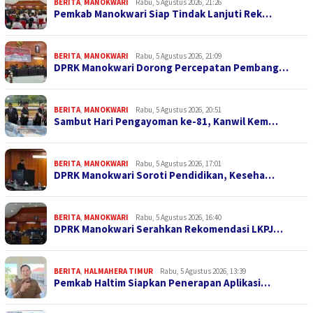
BERITA
,
MANOKWARI
Rabu, 5 Agustus 2026, 21:26
Pemkab Manokwari Siap Tindak Lanjuti Rek…
BERITA
,
MANOKWARI
Rabu, 5 Agustus 2026, 21:09
DPRK Manokwari Dorong Percepatan Pembang…
BERITA
,
MANOKWARI
Rabu, 5 Agustus 2026, 20:51
Sambut Hari Pengayoman ke-81, Kanwil Kem…
BERITA
,
MANOKWARI
Rabu, 5 Agustus 2026, 17:01
DPRK Manokwari Soroti Pendidikan, Keseha…
BERITA
,
MANOKWARI
Rabu, 5 Agustus 2026, 16:40
DPRK Manokwari Serahkan Rekomendasi LKPJ…
BERITA
,
HALMAHERA TIMUR
Rabu, 5 Agustus 2026, 13:39
Pemkab Haltim Siapkan Penerapan Aplikasi…