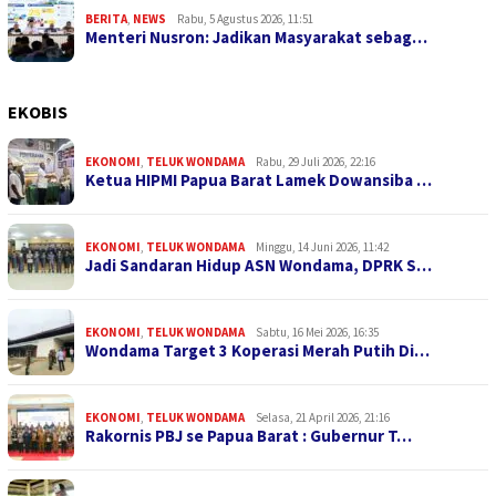
BERITA
,
NEWS
Rabu, 5 Agustus 2026, 11:51
Menteri Nusron: Jadikan Masyarakat sebag…
EKOBIS
EKONOMI
,
TELUK WONDAMA
Rabu, 29 Juli 2026, 22:16
Ketua HIPMI Papua Barat Lamek Dowansiba …
EKONOMI
,
TELUK WONDAMA
Minggu, 14 Juni 2026, 11:42
Jadi Sandaran Hidup ASN Wondama, DPRK S…
EKONOMI
,
TELUK WONDAMA
Sabtu, 16 Mei 2026, 16:35
Wondama Target 3 Koperasi Merah Putih Di…
EKONOMI
,
TELUK WONDAMA
Selasa, 21 April 2026, 21:16
Rakornis PBJ se Papua Barat : Gubernur T…