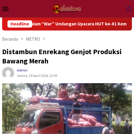
Loncat
Menu
ke
Mobile
konten
i dalam “War” Undangan Upacara HUT ke-81 Kemerdekaan RI
Headline
Beranda
METRO
Distambun Enrekang Genjot Produksi
Bawang Merah
Admin
Selasa, 24 April 2018, 12:49