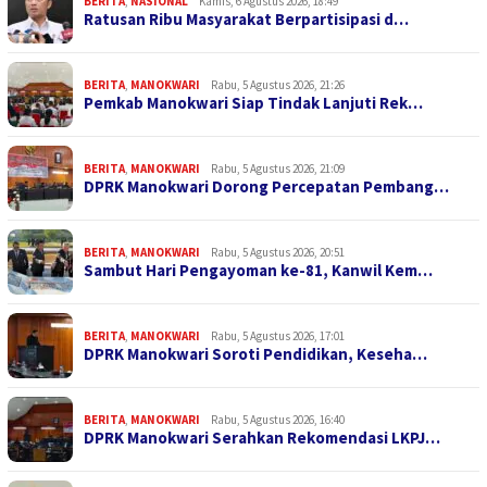
BERITA
,
NASIONAL
Kamis, 6 Agustus 2026, 18:49
Ratusan Ribu Masyarakat Berpartisipasi d…
BERITA
,
MANOKWARI
Rabu, 5 Agustus 2026, 21:26
Pemkab Manokwari Siap Tindak Lanjuti Rek…
BERITA
,
MANOKWARI
Rabu, 5 Agustus 2026, 21:09
DPRK Manokwari Dorong Percepatan Pembang…
BERITA
,
MANOKWARI
Rabu, 5 Agustus 2026, 20:51
Sambut Hari Pengayoman ke-81, Kanwil Kem…
BERITA
,
MANOKWARI
Rabu, 5 Agustus 2026, 17:01
DPRK Manokwari Soroti Pendidikan, Keseha…
BERITA
,
MANOKWARI
Rabu, 5 Agustus 2026, 16:40
DPRK Manokwari Serahkan Rekomendasi LKPJ…