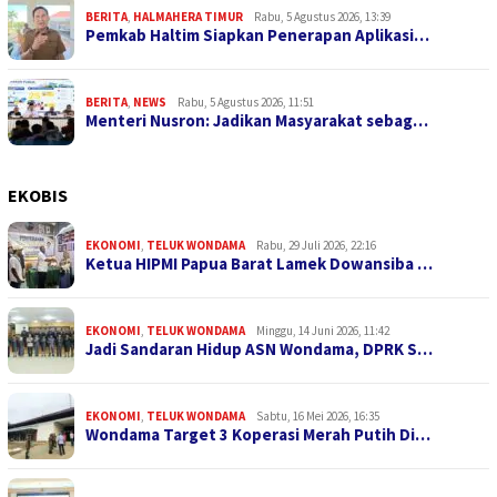
BERITA
,
HALMAHERA TIMUR
Rabu, 5 Agustus 2026, 13:39
Pemkab Haltim Siapkan Penerapan Aplikasi…
BERITA
,
NEWS
Rabu, 5 Agustus 2026, 11:51
Menteri Nusron: Jadikan Masyarakat sebag…
EKOBIS
EKONOMI
,
TELUK WONDAMA
Rabu, 29 Juli 2026, 22:16
Ketua HIPMI Papua Barat Lamek Dowansiba …
EKONOMI
,
TELUK WONDAMA
Minggu, 14 Juni 2026, 11:42
Jadi Sandaran Hidup ASN Wondama, DPRK S…
EKONOMI
,
TELUK WONDAMA
Sabtu, 16 Mei 2026, 16:35
Wondama Target 3 Koperasi Merah Putih Di…