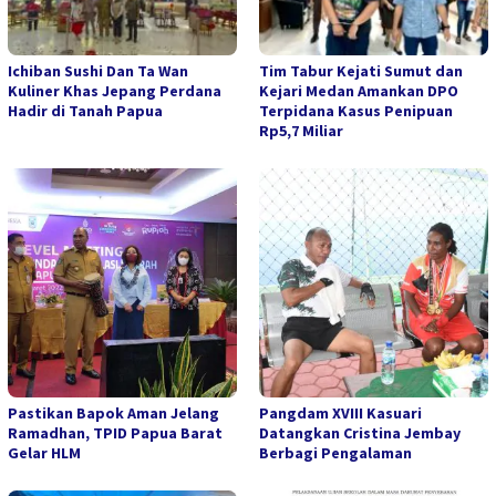
Ichiban Sushi Dan Ta Wan
Tim Tabur Kejati Sumut dan
Kuliner Khas Jepang Perdana
Kejari Medan Amankan DPO
Hadir di Tanah Papua
Terpidana Kasus Penipuan
Rp5,7 Miliar
Pastikan Bapok Aman Jelang
Pangdam XVIII Kasuari
Ramadhan, TPID Papua Barat
Datangkan Cristina Jembay
Gelar HLM
Berbagi Pengalaman