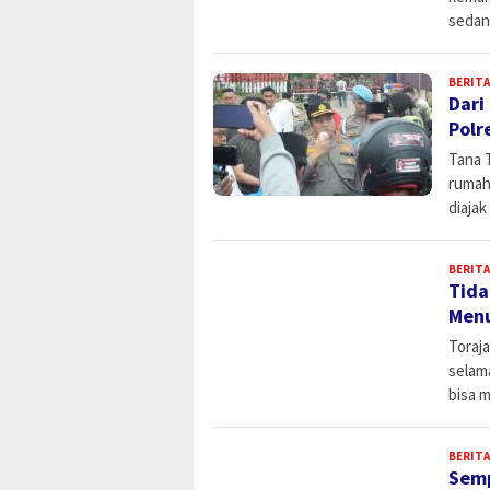
sedan
BERITA
Dari
Polr
Tana 
rumah
diaja
BERITA
Tida
Menu
Toraj
selama
bisa 
BERITA
Semp