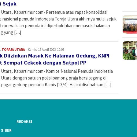
i Sejuk
a Utara, Kabartimur.com- Pertemua atau rapat konsolidasi
e nasional pemuda Indonesia Toraja Utara akhirnya mulai sejuk
ah perwakilan pemuda ini diperbolehkan memasuki halaman
g yang […]
,
TORAJA UTARA
Admin
Kamis, 13 April 2023, 10:06
k Diizinkan Masuk Ke Halaman Gedung, KNPI
t Sempat Cekcok dengan Satpol PP
a Utara, Kabartimur.com- Komite Nasional Pemuda Indonesia
 Utara dengan satuan polisi pamong praja bersitegang di
 pagar gedung pemuda Kamis (13/4). Hal ini disebabkan […]
REDAKSI
 SIBER