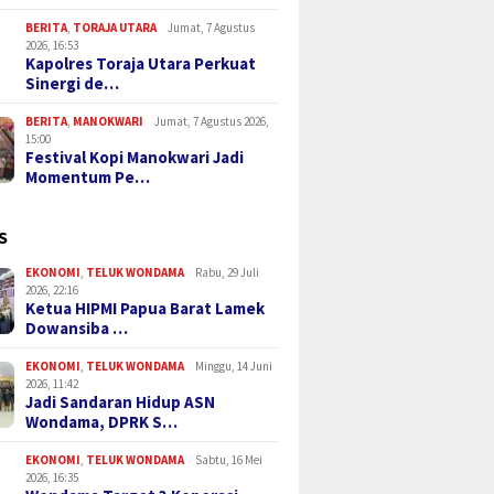
BERITA
,
TORAJA UTARA
Jumat, 7 Agustus
2026, 16:53
Kapolres Toraja Utara Perkuat
Sinergi de…
BERITA
,
MANOKWARI
Jumat, 7 Agustus 2026,
15:00
Festival Kopi Manokwari Jadi
Momentum Pe…
S
EKONOMI
,
TELUK WONDAMA
Rabu, 29 Juli
2026, 22:16
Ketua HIPMI Papua Barat Lamek
Dowansiba …
EKONOMI
,
TELUK WONDAMA
Minggu, 14 Juni
2026, 11:42
Jadi Sandaran Hidup ASN
Wondama, DPRK S…
EKONOMI
,
TELUK WONDAMA
Sabtu, 16 Mei
2026, 16:35