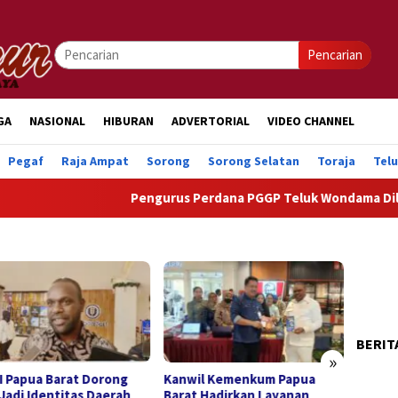
Pencarian
GA
NASIONAL
HIBURAN
ADVERTORIAL
VIDEO CHANNEL
Pegaf
Raja Ampat
Sorong
Sorong Selatan
Toraja
Tel
Pengurus Perdana PGGP Teluk Wondama Dilantik, Do
BERIT
»
Kanwil Kemenkum Papua
Pertamina Patra Niaga
h
Barat Hadirkan Layanan
Regional Papua Maluku