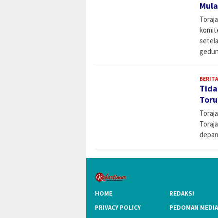
Mula
Toraj
komit
setel
gedun
BERITA
Tida
Toru
Toraj
Toraja
depan
HOME
REDAKSI
PRIVACY POLICY
PEDOMAN MEDIA