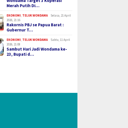
Wondama Target 3 Koperasi
Merah Putih Di…
EKONOMI
,
TELUK WONDAMA
Selasa, 21 April
2026, 21:16
Rakornis PBJ se Papua Barat :
Gubernur T…
EKONOMI
,
TELUK WONDAMA
Sabtu, 11 April
2026, 21:08
Sambut Hari Jadi Wondama ke-
23, Bupati d…