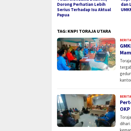
Dorong Perhatian Lebih
dan Lokomotif Ekonomi
Serius Terhadap Isu Aktual
UMKM
Papua
TAG:
KNPI TORAJA UTARA
BERITA
GMKI
Mam
Toraj
terga
gedun
kanto
BERITA
Pert
OKP 
Toraj
dihar
kemam