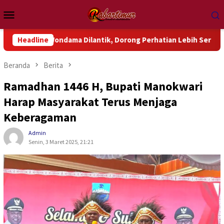
Loncat
Menu
ke
Mobile
konten
Wondama Dilantik, Dorong Perhatian Lebih Serius Terhadap Isu
Headline
Beranda
Berita
Ramadhan 1446 H, Bupati Manokwari
Harap Masyarakat Terus Menjaga
Keberagaman
Admin
Senin, 3 Maret 2025, 21:21