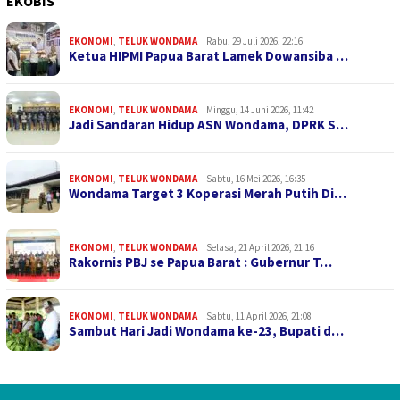
EKOBIS
EKONOMI
,
TELUK WONDAMA
Rabu, 29 Juli 2026, 22:16
Ketua HIPMI Papua Barat Lamek Dowansiba …
EKONOMI
,
TELUK WONDAMA
Minggu, 14 Juni 2026, 11:42
Jadi Sandaran Hidup ASN Wondama, DPRK S…
EKONOMI
,
TELUK WONDAMA
Sabtu, 16 Mei 2026, 16:35
Wondama Target 3 Koperasi Merah Putih Di…
EKONOMI
,
TELUK WONDAMA
Selasa, 21 April 2026, 21:16
Rakornis PBJ se Papua Barat : Gubernur T…
EKONOMI
,
TELUK WONDAMA
Sabtu, 11 April 2026, 21:08
Sambut Hari Jadi Wondama ke-23, Bupati d…