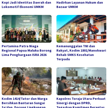
Kopi Jadi Identitas Daerah dan
Hadirkan Layanan Hukum dan
Lokomotif Ekonomi UMKM
Bazaar UMKM
Pertamina Patra Niaga
Kemanunggalan TNI dan
Regional Papua Maluku Borong
Rakyat, Kodim 1801/Manokwari
Lima Penghargaan ISRA 2026
Rehab SMKS Kesehatan
Terpadu
Kodim 1414/Tator dan Warga
Kapolres Toraja Utara Perkuat
Bersihkan Bantaran Sungai
Sinergi dengan DPRD,
Sa’dan, Dorong Lingkungan
Tegaskan Komitmen Berantas