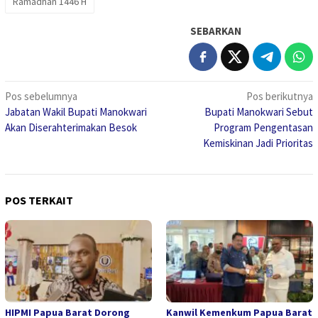
Ramadhan 1446 H
SEBARKAN
Navigasi
Pos sebelumnya
Pos berikutnya
Jabatan Wakil Bupati Manokwari
Bupati Manokwari Sebut
pos
Akan Diserahterimakan Besok
Program Pengentasan
Kemiskinan Jadi Prioritas
POS TERKAIT
HIPMI Papua Barat Dorong
Kanwil Kemenkum Papua Barat