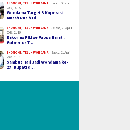
EKONOMI
,
TELUK WONDAMA
Sabtu, 16 Mei
2026, 16:35
Wondama Target 3 Koperasi
Merah Putih Di…
EKONOMI
,
TELUK WONDAMA
Selasa, 21 April
2026, 21:16
Rakornis PBJ se Papua Barat :
Gubernur T…
EKONOMI
,
TELUK WONDAMA
Sabtu, 11 April
2026, 21:08
Sambut Hari Jadi Wondama ke-
23, Bupati d…