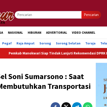
Pencarian
GA
NASIONAL
HIBURAN
ADVERTORIAL
VIDEO CHANNEL
Pegaf
Raja Ampat
Sorong
Sorong Selatan
Toraja
Tel
okwari Siap Tindak Lanjuti Rekomendasi DPRK Demi Percepata
Sel Soni Sumarsono : Saat
t Membutuhkan Transportasi