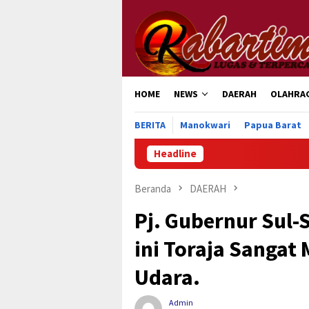
Loncat
ke
konten
HOME
NEWS
DAERAH
OLAHRA
BERITA
Manokwari
Papua Barat
Headline
Pemkab Man
Beranda
DAERAH
Pj. Gubernur Sul-
ini Toraja Sanga
Udara.
Admin