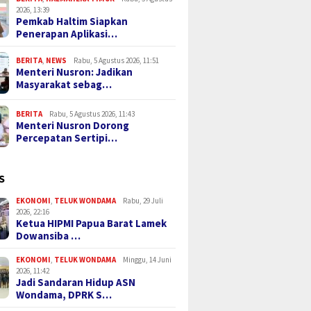
2026, 13:39
Pemkab Haltim Siapkan
Penerapan Aplikasi…
BERITA
,
NEWS
Rabu, 5 Agustus 2026, 11:51
Menteri Nusron: Jadikan
Masyarakat sebag…
BERITA
Rabu, 5 Agustus 2026, 11:43
Menteri Nusron Dorong
Percepatan Sertipi…
S
EKONOMI
,
TELUK WONDAMA
Rabu, 29 Juli
2026, 22:16
Ketua HIPMI Papua Barat Lamek
Dowansiba …
EKONOMI
,
TELUK WONDAMA
Minggu, 14 Juni
2026, 11:42
Jadi Sandaran Hidup ASN
Wondama, DPRK S…