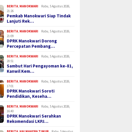
BERITA
,
MANOKWARI
Rabu, 5 Agustus 2026,
21:26
Pemkab Manokwari Siap Tindak
Lanjuti Rek…
BERITA
,
MANOKWARI
Rabu, 5 Agustus 2026,
21:09
DPRK Manokwari Dorong
Percepatan Pembang…
BERITA
,
MANOKWARI
Rabu, 5 Agustus 2026,
20:51
Sambut Hari Pengayoman ke-81,
Kanwil Kem…
BERITA
,
MANOKWARI
Rabu, 5 Agustus 2026,
17:01
DPRK Manokwari Soroti
Pendidikan, Keseha…
BERITA
,
MANOKWARI
Rabu, 5 Agustus 2026,
16:40
DPRK Manokwari Serahkan
Rekomendasi LKPJ…
BERITA
,
HALMAHERA TIMUR
Rabu, 5 Agustus