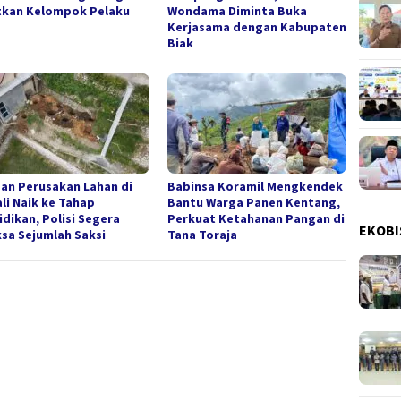
tkan Kelompok Pelaku
Wondama Diminta Buka
Kerjasama dengan Kabupaten
Biak
an Perusakan Lahan di
Babinsa Koramil Mengkendek
li Naik ke Tahap
Bantu Warga Panen Kentang,
idikan, Polisi Segera
Perkuat Ketahanan Pangan di
EKOBI
ksa Sejumlah Saksi
Tana Toraja