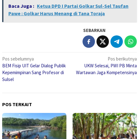
Baca Juga :
Ketua DPD I Partai Golkar Sul-Sel Taufan
Pawe : Golkar Harus Menang di Tana Toraja
SEBARKAN
Navigasi
Pos sebelumnya
Pos berikutnya
BEM Fisip UIT Gelar Dialog Publik
UKW Selesai, PWI PB Minta
pos
Kepemimpinan Sang Profesor di
Wartawan Jaga Kompetensinya
Sulsel
POS TERKAIT