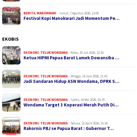
BERITA
,
MANOKWARI
Jumat, 7 Agustus 2026, 15:00
Festival Kopi Manokwari Jadi Momentum Pe…
EKOBIS
EKONOMI
,
TELUK WONDAMA
Rabu, 29 Juli 2026, 22:16
Ketua HIPMI Papua Barat Lamek Dowansiba …
EKONOMI
,
TELUK WONDAMA
Minggu, 14 Juni 2026, 11:42
Jadi Sandaran Hidup ASN Wondama, DPRK S…
EKONOMI
,
TELUK WONDAMA
Sabtu, 16 Mei 2026, 16:35
Wondama Target 3 Koperasi Merah Putih Di…
EKONOMI
,
TELUK WONDAMA
Selasa, 21 April 2026, 21:16
Rakornis PBJ se Papua Barat : Gubernur T…