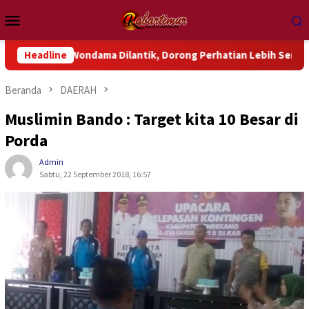
Loncat
Menu
ke
Mobile
konten
ondama Dilantik, Dorong Perhatian Lebih Serius Terhadap Isu A
Headline
Beranda
DAERAH
Muslimin Bando : Target kita 10 Besar di
Porda
Admin
Sabtu, 22 September 2018, 16:57