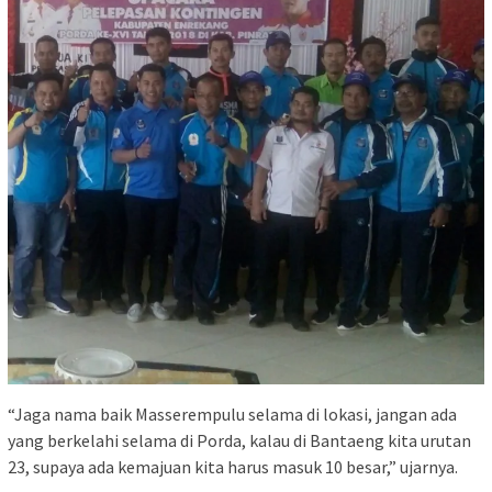
“Jaga nama baik Masserempulu selama di lokasi, jangan ada
yang berkelahi selama di Porda, kalau di Bantaeng kita urutan
23, supaya ada kemajuan kita harus masuk 10 besar,” ujarnya.