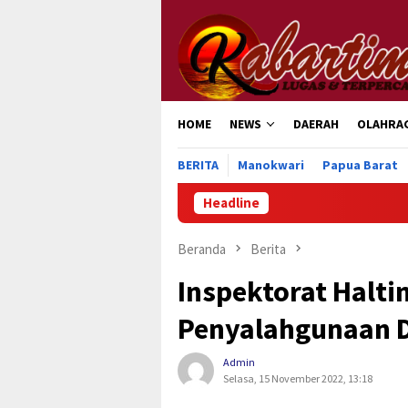
Loncat
ke
konten
HOME
NEWS
DAERAH
OLAHRA
BERITA
Manokwari
Papua Barat
Headline
Beranda
Berita
Inspektorat Halt
Penyalahgunaan D
Admin
Selasa, 15 November 2022, 13:18