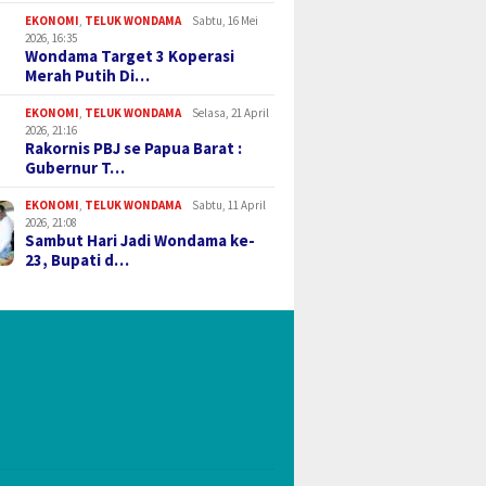
EKONOMI
,
TELUK WONDAMA
Sabtu, 16 Mei
2026, 16:35
Wondama Target 3 Koperasi
Merah Putih Di…
EKONOMI
,
TELUK WONDAMA
Selasa, 21 April
2026, 21:16
Rakornis PBJ se Papua Barat :
Gubernur T…
EKONOMI
,
TELUK WONDAMA
Sabtu, 11 April
2026, 21:08
Sambut Hari Jadi Wondama ke-
23, Bupati d…