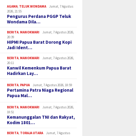
AGAMA
,
TELUK WONDAMA
Jumat, 7 Agustus
2026, 21:55
Pengurus Perdana PGGP Teluk
Wondama Dila…
BERITA
,
MANOKWARI
Jumat, 7 Agustus 2026,
20:39
HIPMI Papua Barat Dorong Kopi
Jadi Ident…
BERITA
,
MANOKWARI
Jumat, 7 Agustus 2026,
20:11
Kanwil Kemenkum Papua Barat
Hadirkan Lay…
BERITA
,
PAPUA
Jumat, 7 Agustus 2026, 18:59
Pertamina Patra Niaga Regional
Papua Mal…
BERITA
,
MANOKWARI
Jumat, 7 Agustus 2026,
18:51
Kemanunggalan TNI dan Rakyat,
Kodim 1801…
BERITA
,
TORAJA UTARA
Jumat, 7 Agustus