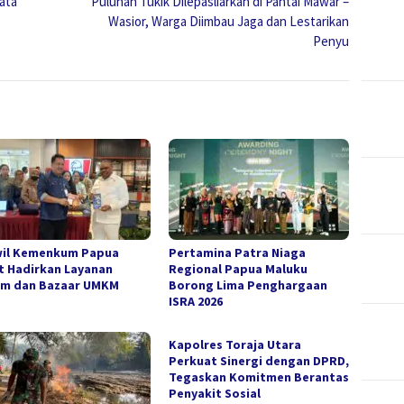
ata
Puluhan Tukik Dilepasliarkan di Pantai Mawar –
Wasior, Warga Diimbau Jaga dan Lestarikan
Penyu
il Kemenkum Papua
Pertamina Patra Niaga
t Hadirkan Layanan
Regional Papua Maluku
m dan Bazaar UMKM
Borong Lima Penghargaan
ISRA 2026
Kapolres Toraja Utara
Perkuat Sinergi dengan DPRD,
Tegaskan Komitmen Berantas
Penyakit Sosial