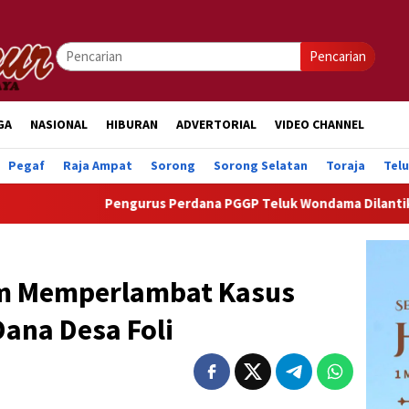
Pencarian
GA
NASIONAL
HIBURAN
ADVERTORIAL
VIDEO CHANNEL
Pegaf
Raja Ampat
Sorong
Sorong Selatan
Toraja
Tel
Pengurus Perdana PGGP Teluk Wondama Dilantik, Dorong Per
im Memperlambat Kasus
ana Desa Foli