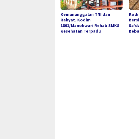
Kemanunggalan TNI dan
Kodi
Rakyat, Kodim
Bers
1801/Manokwari Rehab SMKS
Sa’d
Kesehatan Terpadu
Beba