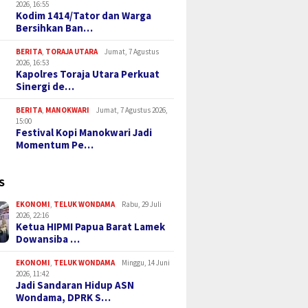
2026, 16:55
Kodim 1414/Tator dan Warga
Bersihkan Ban…
BERITA
,
TORAJA UTARA
Jumat, 7 Agustus
2026, 16:53
Kapolres Toraja Utara Perkuat
Sinergi de…
BERITA
,
MANOKWARI
Jumat, 7 Agustus 2026,
15:00
Festival Kopi Manokwari Jadi
Momentum Pe…
S
EKONOMI
,
TELUK WONDAMA
Rabu, 29 Juli
2026, 22:16
Ketua HIPMI Papua Barat Lamek
Dowansiba …
EKONOMI
,
TELUK WONDAMA
Minggu, 14 Juni
2026, 11:42
Jadi Sandaran Hidup ASN
Wondama, DPRK S…