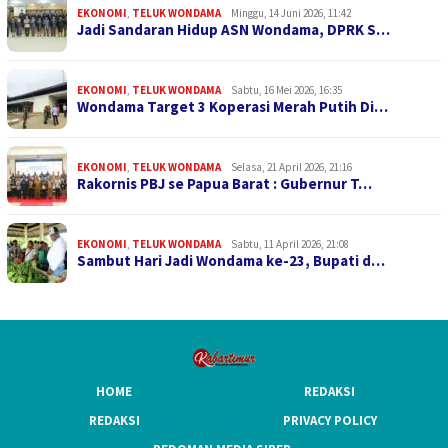
EKONOMI
,
TELUK WONDAMA
Minggu, 14 Juni 2026, 11:42
Jadi Sandaran Hidup ASN Wondama, DPRK S…
EKONOMI
,
TELUK WONDAMA
Sabtu, 16 Mei 2026, 16:35
Wondama Target 3 Koperasi Merah Putih Di…
EKONOMI
,
TELUK WONDAMA
Selasa, 21 April 2026, 21:16
Rakornis PBJ se Papua Barat : Gubernur T…
EKONOMI
,
TELUK WONDAMA
Sabtu, 11 April 2026, 21:08
Sambut Hari Jadi Wondama ke-23, Bupati d…
HOME
REDAKSI
REDAKSI
PRIVACY POLICY