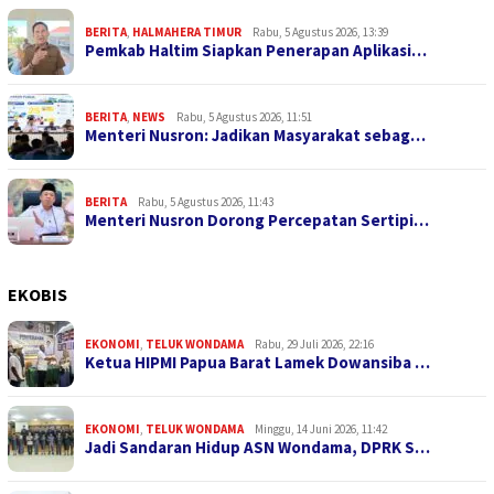
BERITA
,
HALMAHERA TIMUR
Rabu, 5 Agustus 2026, 13:39
Pemkab Haltim Siapkan Penerapan Aplikasi…
BERITA
,
NEWS
Rabu, 5 Agustus 2026, 11:51
Menteri Nusron: Jadikan Masyarakat sebag…
BERITA
Rabu, 5 Agustus 2026, 11:43
Menteri Nusron Dorong Percepatan Sertipi…
EKOBIS
EKONOMI
,
TELUK WONDAMA
Rabu, 29 Juli 2026, 22:16
Ketua HIPMI Papua Barat Lamek Dowansiba …
EKONOMI
,
TELUK WONDAMA
Minggu, 14 Juni 2026, 11:42
Jadi Sandaran Hidup ASN Wondama, DPRK S…