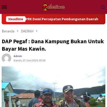
Loncat
Menu
ke
Mobile
konten
 DPRK Demi Percepatan Pembangunan Daerah
Headline
DPRK Manok
Beranda
DAERAH
DAP Pegaf : Dana Kampung Bukan Untuk
Bayar Mas Kawin.
Admin
Kamis, 27 Juni 2019, 05:56