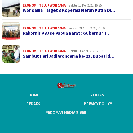
EKONOMI
,
TELUK WONDAMA
Sabtu, 16 Mei 2026, 16:35
Wondama Target 3 Koperasi Merah Putih Di…
EKONOMI
,
TELUK WONDAMA
Selasa, 21 April 2026, 21:16
Rakornis PBJ se Papua Barat : Gubernur T…
EKONOMI
,
TELUK WONDAMA
Sabtu, 11 April 2026, 21:08
Sambut Hari Jadi Wondama ke-23, Bupati d…
HOME
REDAKSI
REDAKSI
PRIVACY POLICY
PEDOMAN MEDIA SIBER