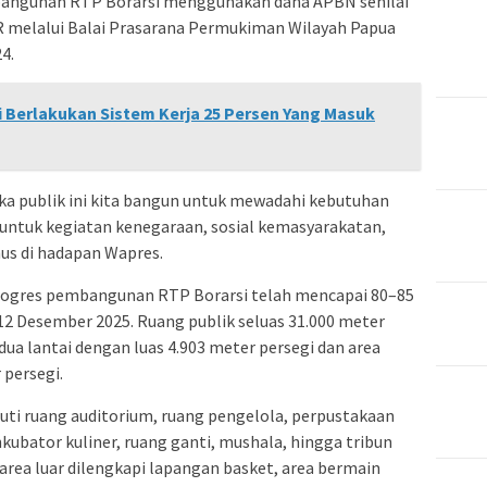
bangunan RTP Borarsi menggunakan dana APBN senilai
R melalui Balai Prasarana Permukiman Wilayah Papua
4.
Berlakukan Sistem Kerja 25 Persen Yang Masuk
ka publik ini kita bangun untuk mewadahi kebutuhan
k untuk kegiatan kenegaraan, sosial kemasyarakatan,
us di hadapan Wapres.
rogres pembangunan RTP Borarsi telah mencapai 80–85
 12 Desember 2025. Ruang publik seluas 31.000 meter
 dua lantai dengan luas 4.903 meter persegi dan area
 persegi.
puti ruang auditorium, ruang pengelola, perpustakaan
ubator kuliner, ruang ganti, mushala, hingga tribun
rea luar dilengkapi lapangan basket, area bermain