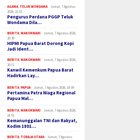
AGAMA
,
TELUK WONDAMA
Jumat, 7 Agustus
2026, 21:55
Pengurus Perdana PGGP Teluk
Wondama Dila…
BERITA
,
MANOKWARI
Jumat, 7 Agustus 2026,
20:39
HIPMI Papua Barat Dorong Kopi
Jadi Ident…
BERITA
,
MANOKWARI
Jumat, 7 Agustus 2026,
20:11
Kanwil Kemenkum Papua Barat
Hadirkan Lay…
BERITA
,
PAPUA
Jumat, 7 Agustus 2026, 18:59
Pertamina Patra Niaga Regional
Papua Mal…
BERITA
,
MANOKWARI
Jumat, 7 Agustus 2026,
18:51
Kemanunggalan TNI dan Rakyat,
Kodim 1801…
BERITA
,
TORAJA UTARA
Jumat, 7 Agustus