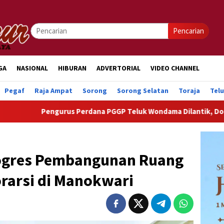
Pencarian
GA
NASIONAL
HIBURAN
ADVERTORIAL
VIDEO CHANNEL
Pegaf
Raja Ampat
Sorong
Sorong Selatan
Toraja
Tel
gurus Perdana PGGP Teluk Wondama Dilantik, Dorong Perhatian L
rogres Pembangunan Ruang
rarsi di Manokwari