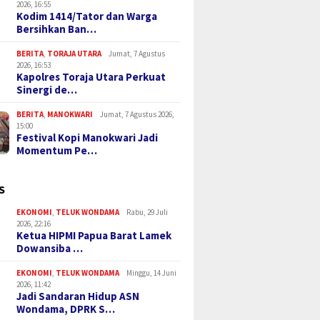
2026, 16:55
Kodim 1414/Tator dan Warga
Bersihkan Ban…
BERITA
,
TORAJA UTARA
Jumat, 7 Agustus
2026, 16:53
Kapolres Toraja Utara Perkuat
Sinergi de…
BERITA
,
MANOKWARI
Jumat, 7 Agustus 2026,
15:00
Festival Kopi Manokwari Jadi
Momentum Pe…
S
EKONOMI
,
TELUK WONDAMA
Rabu, 29 Juli
2026, 22:16
Ketua HIPMI Papua Barat Lamek
Dowansiba …
EKONOMI
,
TELUK WONDAMA
Minggu, 14 Juni
2026, 11:42
Jadi Sandaran Hidup ASN
Wondama, DPRK S…