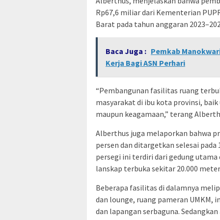
Alberthus, menjelaskan bahwa pem
Rp67,6 miliar dari Kementerian PUP
Barat pada tahun anggaran 2023–202
Baca Juga :
Pemkab Manokwari 
Kerja Bagi ASN Perhari
“Pembangunan fasilitas ruang terbu
masyarakat di ibu kota provinsi, bai
maupun keagamaan,” terang Alberth
Alberthus juga melaporkan bahwa p
persen dan ditargetkan selesai pada
persegi ini terdiri dari gedung utama
lanskap terbuka sekitar 20.000 meter
Beberapa fasilitas di dalamnya meli
dan lounge, ruang pameran UMKM, ink
dan lapangan serbaguna. Sedangkan a