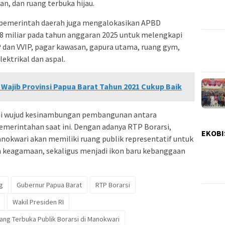
an, dan ruang terbuka hijau.
pemerintah daerah juga mengalokasikan APBD
 miliar pada tahun anggaran 2025 untuk melengkapi
P dan VVIP, pagar kawasan, gapura utama, ruang gym,
lektrikal dan aspal.
Wajib Provinsi Papua Barat Tahun 2021 Cukup Baik
adi wujud kesinambungan pembangunan antara
erintahan saat ini. Dengan adanya RTP Borarsi,
EKOBI
okwari akan memiliki ruang publik representatif untuk
an keagamaan, sekaligus menjadi ikon baru kebanggaan
g
Gubernur Papua Barat
RTP Borarsi
Wakil Presiden RI
ng Terbuka Publik Borarsi di Manokwari