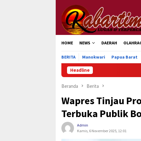
Loncat
ke
konten
HOME
NEWS
DAERAH
OLAHRA
BERITA
Manokwari
Papua Barat
Headline
Pen
Beranda
Berita
Wapres Tinjau P
Terbuka Publik Bo
Admin
Kamis, 6 November 2025, 12:01