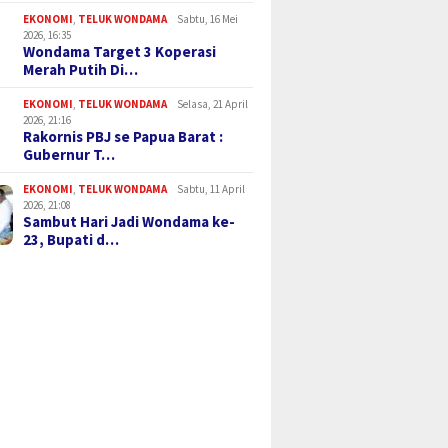
EKONOMI
,
TELUK WONDAMA
Sabtu, 16 Mei
2026, 16:35
Wondama Target 3 Koperasi
Merah Putih Di…
EKONOMI
,
TELUK WONDAMA
Selasa, 21 April
2026, 21:16
Rakornis PBJ se Papua Barat :
Gubernur T…
EKONOMI
,
TELUK WONDAMA
Sabtu, 11 April
2026, 21:08
Sambut Hari Jadi Wondama ke-
23, Bupati d…