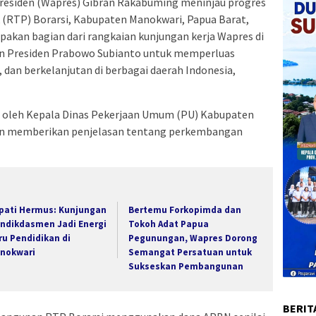
residen (Wapres) Gibran Rakabuming meninjau progres
(RTP) Borarsi, Kabupaten Manokwari, Papua Barat,
upakan bagian dari rangkaian kunjungan kerja Wapres di
an Presiden Prabowo Subianto untuk memperluas
n, dan berkelanjutan di berbagai daerah Indonesia,
ut oleh Kepala Dinas Pekerjaan Umum (PU) Kabupaten
an memberikan penjelasan tentang perkembangan
pati Hermus: Kunjungan
Bertemu Forkopimda dan
ndikdasmen Jadi Energi
Tokoh Adat Papua
ru Pendidikan di
Pegunungan, Wapres Dorong
nokwari
Semangat Persatuan untuk
Sukseskan Pembangunan
BERIT