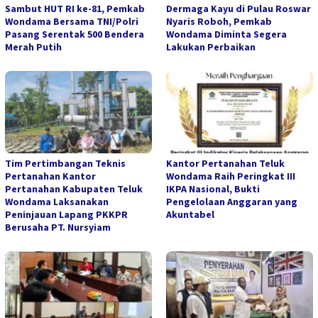
Sambut HUT RI ke-81, Pemkab
Dermaga Kayu di Pulau Roswar
Wondama Bersama TNI/Polri
Nyaris Roboh, Pemkab
Pasang Serentak 500 Bendera
Wondama Diminta Segera
Merah Putih
Lakukan Perbaikan
Tim Pertimbangan Teknis
Kantor Pertanahan Teluk
Pertanahan Kantor
Wondama Raih Peringkat III
Pertanahan Kabupaten Teluk
IKPA Nasional, Bukti
Wondama Laksanakan
Pengelolaan Anggaran yang
Peninjauan Lapang PKKPR
Akuntabel
Berusaha PT. Nursyiam