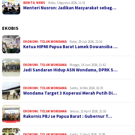
BERITA
,
NEWS
Rabu, 5 Agustus 2026, 11:51
Menteri Nusron: Jadikan Masyarakat sebag…
EKOBIS
EKONOMI
,
TELUK WONDAMA
Rabu, 29 Juli 2026, 22:16
Ketua HIPMI Papua Barat Lamek Dowansiba …
EKONOMI
,
TELUK WONDAMA
Minggu, 14 Juni 2026, 11:42
Jadi Sandaran Hidup ASN Wondama, DPRK S…
EKONOMI
,
TELUK WONDAMA
Sabtu, 16 Mei 2026, 16:35
Wondama Target 3 Koperasi Merah Putih Di…
EKONOMI
,
TELUK WONDAMA
Selasa, 21 April 2026, 21:16
Rakornis PBJ se Papua Barat : Gubernur T…
EKONOMI
,
TELUK WONDAMA
Sabtu, 11 April 2026, 21:08