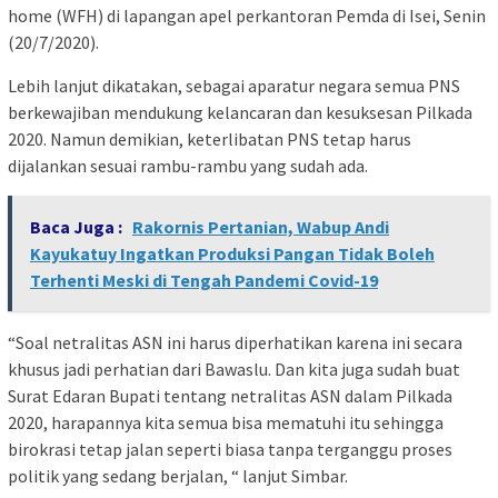
home (WFH) di lapangan apel perkantoran Pemda di Isei, Senin
(20/7/2020).
Lebih lanjut dikatakan, sebagai aparatur negara semua PNS
berkewajiban mendukung kelancaran dan kesuksesan Pilkada
2020. Namun demikian, keterlibatan PNS tetap harus
dijalankan sesuai rambu-rambu yang sudah ada.
Baca Juga :
Rakornis Pertanian, Wabup Andi
Kayukatuy Ingatkan Produksi Pangan Tidak Boleh
Terhenti Meski di Tengah Pandemi Covid-19
“Soal netralitas ASN ini harus diperhatikan karena ini secara
khusus jadi perhatian dari Bawaslu. Dan kita juga sudah buat
Surat Edaran Bupati tentang netralitas ASN dalam Pilkada
2020, harapannya kita semua bisa mematuhi itu sehingga
birokrasi tetap jalan seperti biasa tanpa terganggu proses
politik yang sedang berjalan, “ lanjut Simbar.