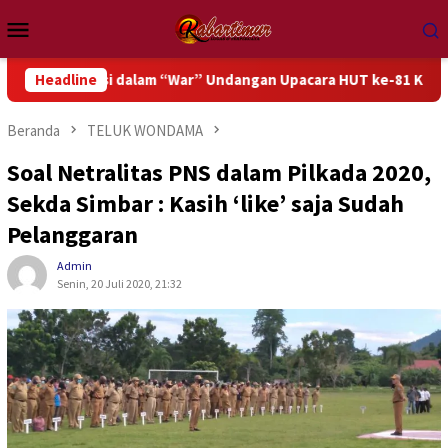
Loncat
Menu
ke
Mobile
konten
pasi dalam “War” Undangan Upacara HUT ke-81 Kemerdekaan RI
Headline
Beranda
TELUK WONDAMA
Soal Netralitas PNS dalam Pilkada 2020,
Sekda Simbar : Kasih ‘like’ saja Sudah
Pelanggaran
Admin
Senin, 20 Juli 2020, 21:32