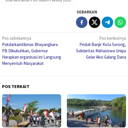
Soal Netralitas PNS dalam Pilkada 2020
SEBARKAN
Navigasi
Pos sebelumnya
Pos berikutnya
Pokdarkamtibmas Bhayangkara
Peduli Banjir Kota Sorong,
pos
PB Dikukuhkan, Gubernur
Solidaritas Mahasiswa Unipa
Harapkan organisasi ini Langsung
Gelar Aksi Galang Dana
Menyentuh Masyarakat
POS TERKAIT