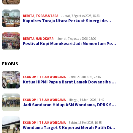
BERITA
,
TORAJA UTARA
Jumat, 7 Agustus 2026, 16:53
Kapolres Toraja Utara Perkuat Sinergi de…
BERITA
,
MANOKWARI
Jumat, 7 Agustus 2026, 15:00
Festival Kopi Manokwari Jadi Momentum Pe…
EKOBIS
EKONOMI
,
TELUK WONDAMA
Rabu, 29 Juli 2026, 22:16
Ketua HIPMI Papua Barat Lamek Dowansiba …
EKONOMI
,
TELUK WONDAMA
Minggu, 14 Juni 2026, 11:42
Jadi Sandaran Hidup ASN Wondama, DPRK S…
EKONOMI
,
TELUK WONDAMA
Sabtu, 16 Mei 2026, 16:35
Wondama Target 3 Koperasi Merah Putih Di…