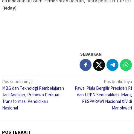
ditindaklanjuti oleh Pemerintah Daerah, “kata politisi PDIP itu.
(
Nday
)
SEBARKAN
Navigasi
Pos sebelumnya
Pos berikutnya
MBG dan Teknologi Pembelajaran
Pawai Piala Bergilir Presiden RI
pos
Jadi Andalan, Prabowo Perkuat
dan LPPN Semarakkan Jelang
Transformasi Pendidikan
PESPARAWI Nasional XIV di
Nasional
Manokwari
POS TERKAIT