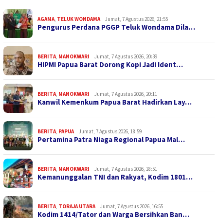
AGAMA
,
TELUK WONDAMA
Jumat, 7 Agustus 2026, 21:55
Pengurus Perdana PGGP Teluk Wondama Dila…
BERITA
,
MANOKWARI
Jumat, 7 Agustus 2026, 20:39
HIPMI Papua Barat Dorong Kopi Jadi Ident…
BERITA
,
MANOKWARI
Jumat, 7 Agustus 2026, 20:11
Kanwil Kemenkum Papua Barat Hadirkan Lay…
BERITA
,
PAPUA
Jumat, 7 Agustus 2026, 18:59
Pertamina Patra Niaga Regional Papua Mal…
BERITA
,
MANOKWARI
Jumat, 7 Agustus 2026, 18:51
Kemanunggalan TNI dan Rakyat, Kodim 1801…
BERITA
,
TORAJA UTARA
Jumat, 7 Agustus 2026, 16:55
Kodim 1414/Tator dan Warga Bersihkan Ban…