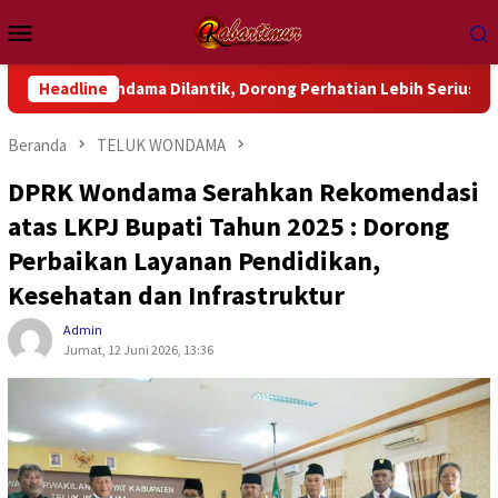
Loncat
Menu
ke
Mobile
konten
dama Dilantik, Dorong Perhatian Lebih Serius Terhadap Isu Akt
Headline
Beranda
TELUK WONDAMA
DPRK Wondama Serahkan Rekomendasi
atas LKPJ Bupati Tahun 2025 : Dorong
Perbaikan Layanan Pendidikan,
Kesehatan dan Infrastruktur
Admin
Jumat, 12 Juni 2026, 13:36