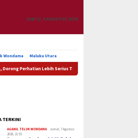
SABTU, 8 AGUSTUS 2026
uk Wondama
Maluku Utara
Perhatian Lebih Serius Terhadap Isu Aktual Papua
HIPMI
A TERKINI
AGAMA
,
TELUK WONDAMA
Jumat, 7 Agustus
2026, 21:55