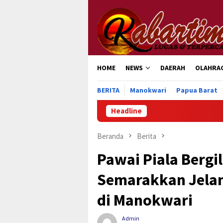
Loncat
ke
konten
HOME
NEWS
DAERAH
OLAHRA
BERITA
Manokwari
Papua Barat
Headline
Beranda
Berita
Pawai Piala Bergi
Semarakkan Jelan
di Manokwari
Admin