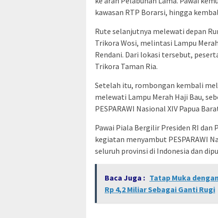
ke arah Pelabuhan Lama. Pawai kemu
kawasan RTP Borarsi, hingga kembali
Rute selanjutnya melewati depan Ru
Trikora Wosi, melintasi Lampu Merah
Rendani. Dari lokasi tersebut, peser
Trikora Taman Ria.
Setelah itu, rombongan kembali melin
melewati Lampu Merah Haji Bau, sebe
PESPARAWI Nasional XIV Papua Barat
Pawai Piala Bergilir Presiden RI dan 
kegiatan menyambut PESPARAWI Nasi
seluruh provinsi di Indonesia dan di
Baca Juga :
Tatap Muka dengan
Rp 4,2 Miliar Sebagai Ganti Rugi