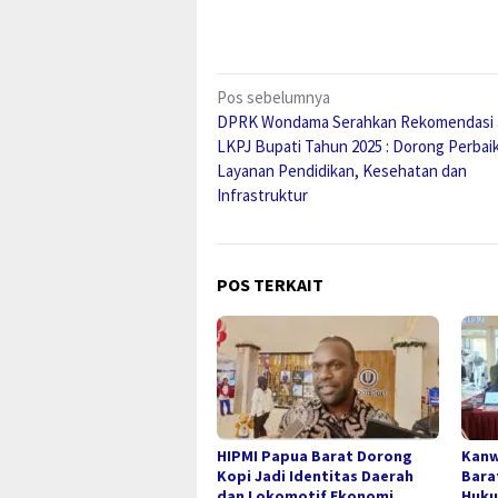
Navigasi
Pos sebelumnya
DPRK Wondama Serahkan Rekomendasi 
pos
LKPJ Bupati Tahun 2025 : Dorong Perbai
Layanan Pendidikan, Kesehatan dan
Infrastruktur
POS TERKAIT
HIPMI Papua Barat Dorong
Kanw
Kopi Jadi Identitas Daerah
Bara
dan Lokomotif Ekonomi
Huku