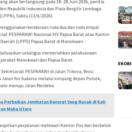
ang akan berlangsung pada 18–28 Juni 2026, panitia
den Republik Indonesia dan Piala Bergilir Lembaga
LPPN), Sabtu (13/6/2026).
g menggunakan kendaraan roda dua dan roda empat
etariat PESPARAWI Nasional XIV Papua Barat atau Kantor
aerah (LPPD) Papua Barat di Manokwari.
sialisasikan sekaligus memeriahkan pelaksanaan
yarakat Manokwari dan Papua Barat.
EKOBI
 Sekretariat PESPARAWI di Jalan Trikora, Wosi.
 Jalan Yos Sudarso melalui simpang depan Polsek,
alo menuju Jalan Merdeka.
au Perbaikan Jembatan Darurat Yang Rusak di Kali
tan Maba Utara
njutkan perjalanan melewati Kantor Pos dan berbelok