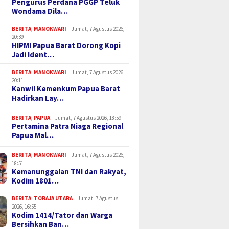
Pengurus Perdana PGGP Teluk
Wondama Dila…
BERITA
,
MANOKWARI
Jumat, 7 Agustus 2026,
20:39
HIPMI Papua Barat Dorong Kopi
Jadi Ident…
BERITA
,
MANOKWARI
Jumat, 7 Agustus 2026,
20:11
Kanwil Kemenkum Papua Barat
Hadirkan Lay…
BERITA
,
PAPUA
Jumat, 7 Agustus 2026, 18:59
Pertamina Patra Niaga Regional
Papua Mal…
BERITA
,
MANOKWARI
Jumat, 7 Agustus 2026,
18:51
Kemanunggalan TNI dan Rakyat,
Kodim 1801…
BERITA
,
TORAJA UTARA
Jumat, 7 Agustus
2026, 16:55
Kodim 1414/Tator dan Warga
Bersihkan Ban…