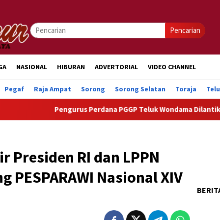
Pencarian
GA
NASIONAL
HIBURAN
ADVERTORIAL
VIDEO CHANNEL
Pegaf
Raja Ampat
Sorong
Sorong Selatan
Toraja
Tel
Pengurus Perdana PGGP Teluk Wondama Dilantik, Dorong 
lir Presiden RI dan LPPN
g PESPARAWI Nasional XIV
BERIT