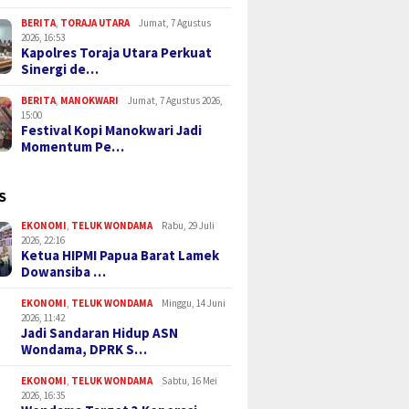
BERITA
,
TORAJA UTARA
Jumat, 7 Agustus
2026, 16:53
Kapolres Toraja Utara Perkuat
Sinergi de…
BERITA
,
MANOKWARI
Jumat, 7 Agustus 2026,
15:00
Festival Kopi Manokwari Jadi
Momentum Pe…
S
EKONOMI
,
TELUK WONDAMA
Rabu, 29 Juli
2026, 22:16
Ketua HIPMI Papua Barat Lamek
Dowansiba …
EKONOMI
,
TELUK WONDAMA
Minggu, 14 Juni
2026, 11:42
Jadi Sandaran Hidup ASN
Wondama, DPRK S…
EKONOMI
,
TELUK WONDAMA
Sabtu, 16 Mei
2026, 16:35