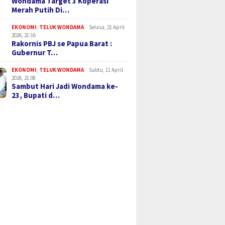
Wondama Target 3 Koperasi
Merah Putih Di…
EKONOMI
,
TELUK WONDAMA
Selasa, 21 April
2026, 21:16
Rakornis PBJ se Papua Barat :
Gubernur T…
EKONOMI
,
TELUK WONDAMA
Sabtu, 11 April
2026, 21:08
Sambut Hari Jadi Wondama ke-
23, Bupati d…