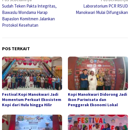
Navigasi
Sudah Teken Pakta Integritas,
Laboratorium PCR RSUD
pos
Bawaslu Wondama Harap
Manokwari Mulai Difungsikan
Bapaslon Komitmen Jalankan
Protokol Kesehatan
POS TERKAIT
Festival Kopi Manokwari Jadi
Kopi Manokwari Didorong Jadi
Momentum Perkuat Ekosistem
Ikon Pariwisata dan
Kopi dari Hulu hingga Hilir
Penggerak Ekonomi Lokal