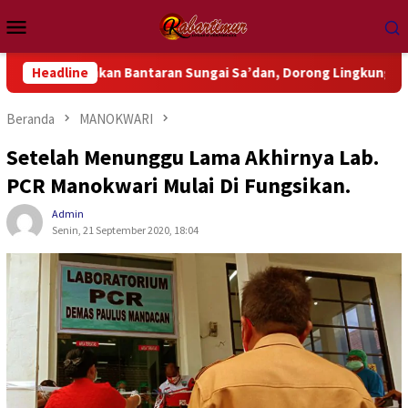
Loncat
Menu
ke
Mobile
konten
ihkan Bantaran Sungai Sa’dan, Dorong Lingkungan Bebas Sampa
Headline
Beranda
MANOKWARI
Setelah Menunggu Lama Akhirnya Lab.
PCR Manokwari Mulai Di Fungsikan.
Admin
Senin, 21 September 2020, 18:04