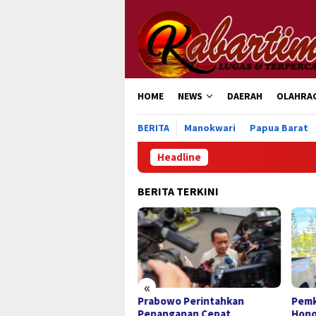
Loncat
ke
konten
HOME
NEWS
DAERAH
OLAHRA
BERITA
Manokwari
Papua Barat
Headline
P
BERITA TERKINI
«
abowo Perintahkan
Pemkab Haltim Verifikasi 865
Pem
nanganan Cepat
Honorer, Antisipasi Krisis
Ban