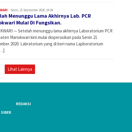
WARI
Admin
Senin, 21 September 2020, 18:04
lah Menunggu Lama Akhirnya Lab. PCR
kwari Mulai Di Fungsikan.
WARI — Setelah menunggu lama akhirnya Laboratorium PCR
aten Manokwari kini mulai dioperasikan pada Senin 21
mber 2020. Labratorium yang di beri nama Lapboratorium
…]
Lihat Lainnya
REDAKSI
 SIBER