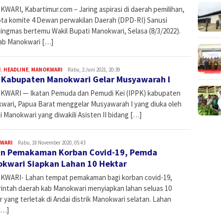
WARI, Kabartimur.com – Jaring aspirasi di daerah pemilihan,
ta komite 4 Dewan perwakilan Daerah (DPD-RI) Sanusi
ingmas bertemu Wakil Bupati Manokwari, Selasa (8/3/2022).
b Manokwari […]
H
,
HEADLINE
,
MANOKWARI
Admin
Rabu, 2 Juni 2021, 20:39
 Kabupaten Manokwari Gelar Musyawarah I
WARI — Ikatan Pemuda dan Pemudi Kei (IPPK) kabupaten
wari, Papua Barat menggelar Musyawarah I yang diuka oleh
 Manokwari yang diwakili Asisten II bidang […]
WARI
Admin
Rabu, 18 November 2020, 05:43
n Pemakaman Korban Covid-19, Pemda
kwari Siapkan Lahan 10 Hektar
WARI- Lahan tempat pemakaman bagi korban covid-19,
intah daerah kab Manokwari menyiapkan lahan seluas 10
 yang terletak di Andai distrik Manokwari selatan. Lahan
[…]