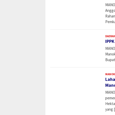
MANOK
Anggo
Rahan
Pemka
DAERA
IPPK
MANOK
Manok
Bupati
MANOK
Laha
Mano
MANOK
pemer
Hektar
yang 