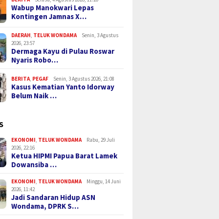
Wabup Manokwari Lepas
Kontingen Jamnas X…
DAERAH
,
TELUK WONDAMA
Senin, 3 Agustus
2026, 23:57
Dermaga Kayu di Pulau Roswar
Nyaris Robo…
BERITA
,
PEGAF
Senin, 3 Agustus 2026, 21:08
Kasus Kematian Yanto Idorway
Belum Naik …
S
EKONOMI
,
TELUK WONDAMA
Rabu, 29 Juli
2026, 22:16
Ketua HIPMI Papua Barat Lamek
Dowansiba …
EKONOMI
,
TELUK WONDAMA
Minggu, 14 Juni
2026, 11:42
Jadi Sandaran Hidup ASN
Wondama, DPRK S…