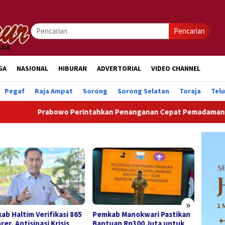
Pencarian
GA
NASIONAL
HIBURAN
ADVERTORIAL
VIDEO CHANNEL
Pegaf
Raja Ampat
Sorong
Sorong Selatan
Toraja
Tel
rabowo Perintahkan Penanganan Cepat Pemadaman Listrik, Harga
»
kab Manokwari Pastikan
Wabup Manokwari Lepas
Kwar
tuan Rp300 Juta untuk
Kontingen Jamnas XII,
Beran