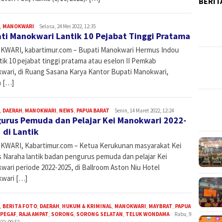
BERIT
,
MANOKWARI
Admin
Selasa, 24 Mei 2022, 12:35
ti Manokwari Lantik 10 Pejabat Tinggi Pratama
WARI, kabartimur.com – Bupati Manokwari Hermus Indou
ik 10 pejabat tinggi pratama atau eselon II Pemkab
wari, di Ruang Sasana Karya Kantor Bupati Manokwari,
a […]
,
DAERAH
,
MANOKWARI
,
NEWS
,
PAPUA BARAT
Admin
Senin, 14 Maret 2022, 12:24
urus Pemuda dan Pelajar Kei Manokwari 2022-
 di Lantik
WARI, Kabartimur.com – Ketua Kerukunan masyarakat Kei
 Naraha lantik badan pengurus pemuda dan pelajar Kei
wari periode 2022-2025, di Ballroom Aston Niu Hotel
wari […]
,
BERITA FOTO
,
DAERAH
,
HUKUM & KRIMINAL
,
MANOKWARI
,
MAYBRAT
,
PAPUA
PEGAF
,
RAJA AMPAT
,
SORONG
,
SORONG SELATAN
,
TELUK WONDAMA
Admin
Rabu, 9
22, 09:52