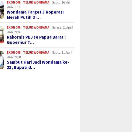
EKONOMI
,
TELUK WONDAMA
Sabtu, 16 Mei
2026, 16:35
Wondama Target 3 Koperasi
Merah Putih Di…
EKONOMI
,
TELUK WONDAMA
Selasa, 21 April
2026, 21:16
Rakornis PBJ se Papua Barat :
Gubernur T…
EKONOMI
,
TELUK WONDAMA
Sabtu, 11 April
2026, 21:08
Sambut Hari Jadi Wondama ke-
23, Bupati d…