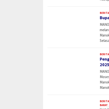
BERITA
Bupa
MANOK
melant
Manok
Selas
BERITA
Peng
2025
MANOK
Moses
Manok
Manok
BERITA
BARAT
,
Maret 20