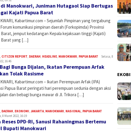
 di Manokwari, Juniman Hutagaol Siap Bertugas
gai Kajati Papua Barat
WARI, Kabartimur.com – Sejumlah Pimpinan yang tergabung
 Forum komunikasi pimpinan daerah (Forkopimda) Provinsi
Barat, jemput kedatangan Kepala kejaksaan tinggi (Kajati)
 Barat yang […]
,
CITIZEN REPORT
,
DAERAH
,
HEADLINE
,
MANOKWARI
,
PAPUA BARAT
Admin
Selasa, 8
22, 16:46
 Bagi Bunga Dijalan, Ikatan Perempuan Arfak
kan Tolak Rasisme
EKOBI
WARI, Kabartimur.com – Ikatan Perempuan Arfak (IPA)
nsi Papua Barat peringati hari perempuan sedunia dengan aksi
jalan dan bebagi bunga mawar di Jl. Trikora […]
,
DAERAH
,
EKONOMI
,
JAKARTA
,
MANOKWARI
,
NASIONAL
,
PAPUA BARAT
Admin
, 8 Maret 2022, 16:19
 Reses DPD-RI, Sanusi Rahaningmas Bertemu
l Bupati Manokwari