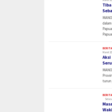
Tiba
Seba
MANOK
dalam
Papua 
Papua
BERITA
Maret 20
Aksi
Seru
MANOK
Provi
turun 
BERITA
Selasa
Masa
Waki