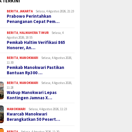
A TERKINI
BERITA
,
JAKARTA
Selasa, 4 Agustus 2026, 21:23
Prabowo Perintahkan
Penanganan Cepat Pem…
BERITA
,
HALMAHERA TIMUR
Selasa, 4
Agustus 2026, 18:55
Pemkab Haltim Verifikasi 865
Honorer, An…
BERITA
,
MANOKWARI
Selasa, 4 Agustus 2026,
11:30
Pemkab Manokwari Pastikan
Bantuan Rp300 …
BERITA
,
MANOKWARI
Selasa, 4 Agustus 2026,
11:28
Wabup Manokwari Lepas
Kontingen Jamnas X…
MANOKWARI
Selasa, 4 Agustus 2026, 11:23
Kwarcab Manokwari
Berangkatkan 50 Pesert…
BERITA
Selasa, 4 Agustus 2026, 11:20