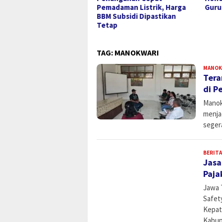
madaman Listrik, Harga
Guru dan Tenaga Kesehatan
Kon
M Subsidi Dipastikan
Dic
etap
TAG:
MANOKWARI
MANOK
Tera
di P
Manok
menjad
seger
BERITA
Jasa
Paja
Jawa 
Safet
Kepat
Kabupa