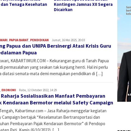
tingen Jamnas XII Segera
Peserta Diminta Jadi Duta
Jamna
airkan
Daerah dan Jaga Nama Baik
Angga
Papua Barat
WARI
,
PAPUA BARAT
,
PENDIDIKAN
it-
Jumat, 16 Mei 2025, 20:03
ng Papua dan UNIPA Bersinergi Atasi Krisis Guru
kbt
edalaman Papua
wari, KABARTIMUR.COM – Kekurangan guru di Tanah Papua
i permasalahan yang seakan tak kunjung henti. Hal ini perlu
a diatasi semata-mata demi memajukan pendidikan di […]
,
EKONOMI
Admin
Rabu, 12 Oktober 2022, 14:29
 Raharja Sosialisasikan Manfaat Pembayaran
k Kendaraan Bermotor melalui Safety Campaign
Tengah, Kabartimur.com – Jasa Raharja menggelar kegiatan
y Campaign bertajuk “Keselamatan Bertransportasi dan
uhan Pembayaran Pajak Kendaraan Bermotor” di Pendopo
ten Pati, Kamis (6/10/2022). […]