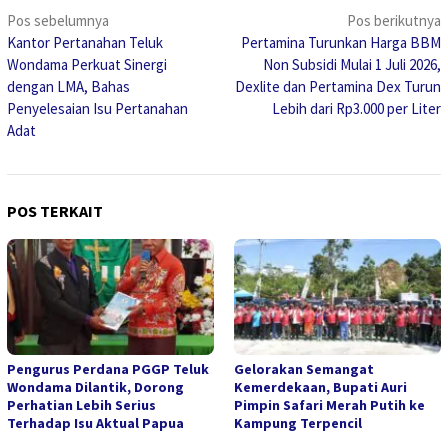
Navigasi
Pos sebelumnya
Pos berikutnya
Kantor Pertanahan Teluk
Pertamina Turunkan Harga BBM
pos
Wondama Perkuat Sinergi
Non Subsidi Mulai 1 Juli 2026,
dengan LMA, Bahas
Dexlite dan Pertamina Dex Turun
Penyelesaian Isu Pertanahan
Lebih dari Rp3.000 per Liter
Adat
POS TERKAIT
Pengurus Perdana PGGP Teluk
Gelorakan Semangat
Wondama Dilantik, Dorong
Kemerdekaan, Bupati Auri
Perhatian Lebih Serius
Pimpin Safari Merah Putih ke
Terhadap Isu Aktual Papua
Kampung Terpencil