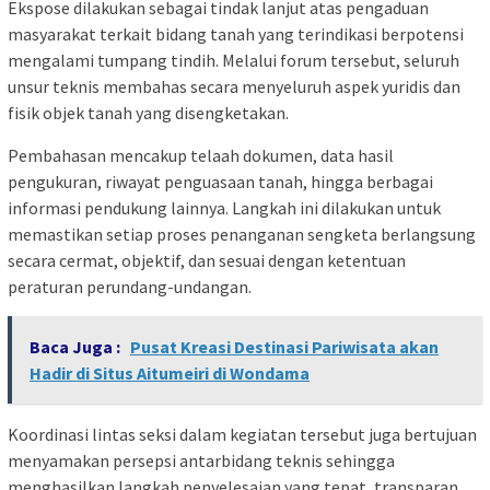
Ekspose dilakukan sebagai tindak lanjut atas pengaduan
masyarakat terkait bidang tanah yang terindikasi berpotensi
mengalami tumpang tindih. Melalui forum tersebut, seluruh
unsur teknis membahas secara menyeluruh aspek yuridis dan
fisik objek tanah yang disengketakan.
Pembahasan mencakup telaah dokumen, data hasil
pengukuran, riwayat penguasaan tanah, hingga berbagai
informasi pendukung lainnya. Langkah ini dilakukan untuk
memastikan setiap proses penanganan sengketa berlangsung
secara cermat, objektif, dan sesuai dengan ketentuan
peraturan perundang-undangan.
Baca Juga :
Pusat Kreasi Destinasi Pariwisata akan
Hadir di Situs Aitumeiri di Wondama
Koordinasi lintas seksi dalam kegiatan tersebut juga bertujuan
menyamakan persepsi antarbidang teknis sehingga
menghasilkan langkah penyelesaian yang tepat, transparan,