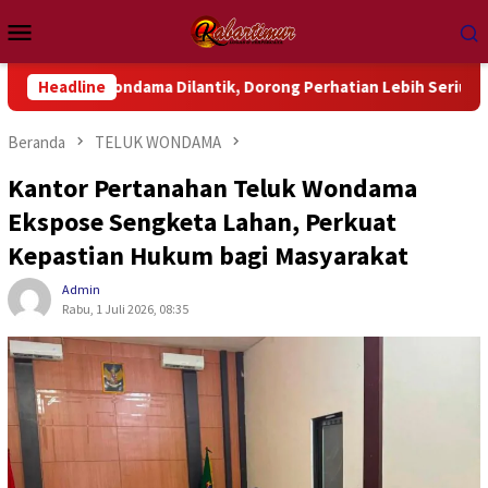
Loncat
Menu
ke
Mobile
konten
Wondama Dilantik, Dorong Perhatian Lebih Serius Terhadap Isu 
Headline
Beranda
TELUK WONDAMA
Kantor Pertanahan Teluk Wondama
Ekspose Sengketa Lahan, Perkuat
Kepastian Hukum bagi Masyarakat
Admin
Rabu, 1 Juli 2026, 08:35