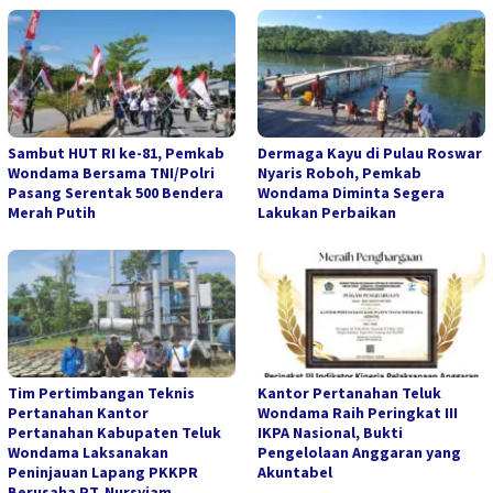
Sambut HUT RI ke-81, Pemkab
Dermaga Kayu di Pulau Roswar
Wondama Bersama TNI/Polri
Nyaris Roboh, Pemkab
Pasang Serentak 500 Bendera
Wondama Diminta Segera
Merah Putih
Lakukan Perbaikan
Tim Pertimbangan Teknis
Kantor Pertanahan Teluk
Pertanahan Kantor
Wondama Raih Peringkat III
Pertanahan Kabupaten Teluk
IKPA Nasional, Bukti
Wondama Laksanakan
Pengelolaan Anggaran yang
Peninjauan Lapang PKKPR
Akuntabel
Berusaha PT. Nursyiam