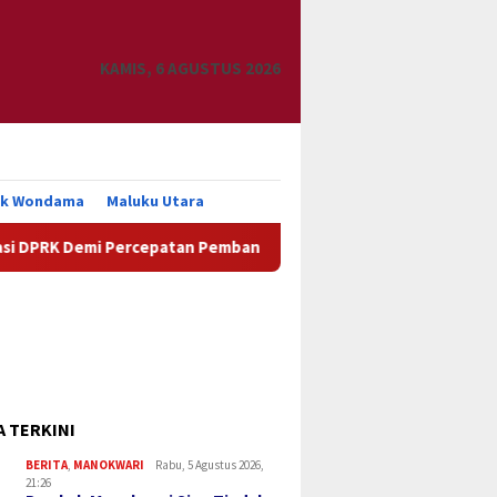
KAMIS, 6 AGUSTUS 2026
uk Wondama
Maluku Utara
Demi Percepatan Pembangunan Daerah
DPRK Manokwari D
A TERKINI
BERITA
,
MANOKWARI
Rabu, 5 Agustus 2026,
21:26