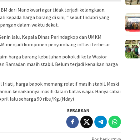
BM dari Manokwari agar tidak terjadi kelangkaan.
 kepada harga barang di sini, “ sebut Indubri yang
pangan dalam waktu dekat.
Senin lalu, Kepala Dinas Perindagkop dan UMKM
M menjadi komponen penyumbang inflasi terbesar.
laim harga barang kebutuhan pokok di kota Wasior
n Ramadan masih stabil. Belum terjadi kenaikan harga
l Iriati, harga bapok memang relatif masih stabil. Meski
namun kenaikannya masih dalam batas wajar. Hanya cabai
pril lalu seharga 90 ribu/Kg.(Nday)
SEBARKAN
Pos berikutnya