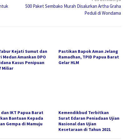
ntuk
500 Paket Sembako Murah Disalurkan Artha Graha
Peduli di Wondama
Tabur Kejati Sumut dan
Pastikan Bapok Aman Jelang
ri Medan Amankan DPO
Ramadhan, TPID Papua Barat
idana Kasus Penipuan
Gelar HLM
 Miliar
 dan IKT Papua Barat
Kemendikbud Terbitkan
rkan Bantuan Kepada
Surat Edaran Peniadaan Ujian
an Gempa di Mamuju
Nasional dan Ujian
Kesetaraan di Tahun 2021