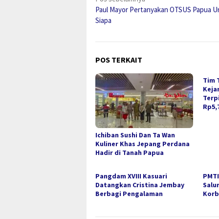
Navigasi
Paul Mayor Pertanyakan OTSUS Papua U
pos
Siapa
POS TERKAIT
Tim 
Keja
Terp
Rp5,7
Ichiban Sushi Dan Ta Wan
Kuliner Khas Jepang Perdana
Hadir di Tanah Papua
Pangdam XVIII Kasuari
PMTI
Datangkan Cristina Jembay
Salu
Berbagi Pengalaman
Korb