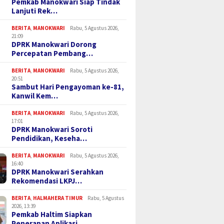
Pemkab Manokwari Siap Tindak
Lanjuti Rek…
BERITA
,
MANOKWARI
Rabu, 5 Agustus 2026,
21:09
DPRK Manokwari Dorong
Percepatan Pembang…
BERITA
,
MANOKWARI
Rabu, 5 Agustus 2026,
20:51
Sambut Hari Pengayoman ke-81,
Kanwil Kem…
BERITA
,
MANOKWARI
Rabu, 5 Agustus 2026,
17:01
DPRK Manokwari Soroti
Pendidikan, Keseha…
BERITA
,
MANOKWARI
Rabu, 5 Agustus 2026,
16:40
DPRK Manokwari Serahkan
Rekomendasi LKPJ…
BERITA
,
HALMAHERA TIMUR
Rabu, 5 Agustus
2026, 13:39
Pemkab Haltim Siapkan
Penerapan Aplikasi…