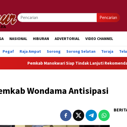
Pencarian
GA
NASIONAL
HIBURAN
ADVERTORIAL
VIDEO CHANNEL
Pegaf
Raja Ampat
Sorong
Sorong Selatan
Toraja
Tel
Pemkab Manokwari Siap Tindak Lanjuti Rekomendasi DPRK 
Pemkab Wondama Antisipasi
BERIT