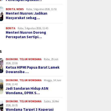
BERITA
,
NEWS
Rabu, 5 Agustus 2026, 11:51
Menteri Nusron: Jadikan
Masyarakat sebag…
BERITA
Rabu, 5 Agustus 2026, 11:43
Menteri Nusron Dorong
Percepatan Sertipi…
S
EKONOMI
,
TELUK WONDAMA
Rabu, 29 Juli
2026, 22:16
Ketua HIPMI Papua Barat Lamek
Dowansiba …
EKONOMI
,
TELUK WONDAMA
Minggu, 14 Juni
2026, 11:42
Jadi Sandaran Hidup ASN
Wondama, DPRK S…
EKONOMI
,
TELUK WONDAMA
Sabtu, 16 Mei
2026, 16:35
Wondama Target 3 Koperasi