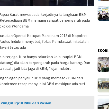
apua Barat mewaspadai terjadinya kelangkaan BBM
9 H. Ketersediaan BBM memang sangat berpengaruh pada
pokok di Wondama.
 pasukan Operasi Ketupat Mansinam 2018 di Mapolres
Paulus Indubri menyebut, fokus Pemda saat ini adalah
wari tetap ada.
EKOBI
sih terjaga. Kita hanya takutkan kalau suplai BBM
t datang) dia akan berpengaruh pada harga barang. Dan
 susah, jadi kita jaga di BBM, “ ujar Indubri.
engan agen penyalur BBM yang memasok BBM dari
rkomitmen tetap menyuplai BBM meskipun ada cuti
ungut Rp10 Ribu dari Pasien