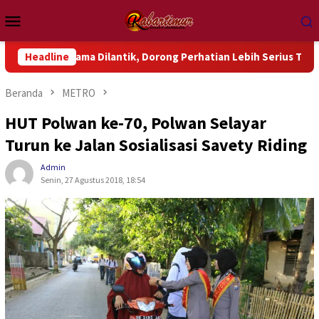
Loncat
Menu
ke
Mobile
konten
a Dilantik, Dorong Perhatian Lebih Serius Terhadap Isu Aktual
Headline
Beranda
METRO
HUT Polwan ke-70, Polwan Selayar
Turun ke Jalan Sosialisasi Savety Riding
Admin
Senin, 27 Agustus 2018, 18:54