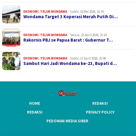
EKONOMI
,
TELUK WONDAMA
Sabtu, 16 Mei 2026, 16:35
Wondama Target 3 Koperasi Merah Putih Di…
EKONOMI
,
TELUK WONDAMA
Selasa, 21 April 2026, 21:16
Rakornis PBJ se Papua Barat : Gubernur T…
EKONOMI
,
TELUK WONDAMA
Sabtu, 11 April 2026, 21:08
Sambut Hari Jadi Wondama ke-23, Bupati d…
HOME
REDAKSI
REDAKSI
PRIVACY POLICY
PEDOMAN MEDIA SIBER