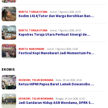
BERITA
,
TORAJA UTARA
Jumat, 7 Agustus 2026, 16:55
Kodim 1414/Tator dan Warga Bersihkan Ban…
BERITA
,
TORAJA UTARA
Jumat, 7 Agustus 2026, 16:53
Kapolres Toraja Utara Perkuat Sinergi de…
BERITA
,
MANOKWARI
Jumat, 7 Agustus 2026, 15:00
Festival Kopi Manokwari Jadi Momentum Pe…
EKOBIS
EKONOMI
,
TELUK WONDAMA
Rabu, 29 Juli 2026, 22:16
Ketua HIPMI Papua Barat Lamek Dowansiba …
EKONOMI
,
TELUK WONDAMA
Minggu, 14 Juni 2026, 11:42
Jadi Sandaran Hidup ASN Wondama, DPRK S…