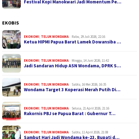
Festival Kopi Manokwari Jadi Momentum Pe…
EKOBIS
EKONOMI
,
TELUK WONDAMA
Rabu, 29 Juli 2026, 22:16
Ketua HIPMI Papua Barat Lamek Dowansiba …
EKONOMI
,
TELUK WONDAMA
Minggu, 14 Juni 2026, 11:42
Jadi Sandaran Hidup ASN Wondama, DPRK S…
EKONOMI
,
TELUK WONDAMA
Sabtu, 16 Mei 2026, 16:35
Wondama Target 3 Koperasi Merah Putih Di…
EKONOMI
,
TELUK WONDAMA
Selasa, 21 April 2026, 21:16
Rakornis PBJ se Papua Barat : Gubernur T…
EKONOMI
,
TELUK WONDAMA
Sabtu, 11 April 2026, 21:08
Sambut Hari Jadi Wondama ke-23, Bupati d…