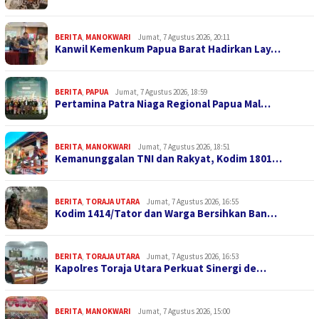
BERITA
,
MANOKWARI
Jumat, 7 Agustus 2026, 20:11
Kanwil Kemenkum Papua Barat Hadirkan Lay…
BERITA
,
PAPUA
Jumat, 7 Agustus 2026, 18:59
Pertamina Patra Niaga Regional Papua Mal…
BERITA
,
MANOKWARI
Jumat, 7 Agustus 2026, 18:51
Kemanunggalan TNI dan Rakyat, Kodim 1801…
BERITA
,
TORAJA UTARA
Jumat, 7 Agustus 2026, 16:55
Kodim 1414/Tator dan Warga Bersihkan Ban…
BERITA
,
TORAJA UTARA
Jumat, 7 Agustus 2026, 16:53
Kapolres Toraja Utara Perkuat Sinergi de…
BERITA
,
MANOKWARI
Jumat, 7 Agustus 2026, 15:00