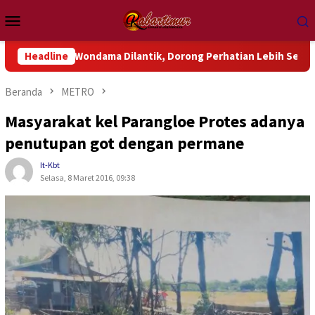
Loncat
Menu
ke
Mobile
konten
 Wondama Dilantik, Dorong Perhatian Lebih Serius Terhadap Isu
Headline
Beranda
METRO
Masyarakat kel Parangloe Protes adanya
penutupan got dengan permane
It-Kbt
Selasa, 8 Maret 2016, 09:38