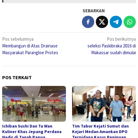
SEBARKAN
Navigasi
Pos sebelumnya
Pos berikutnya
Membangun di Atas Drainase
seleksi Paskibraka 2016 di
pos
Masyarakat Parangloe Protes
Makassar sudah dimulai
POS TERKAIT
Ichiban Sushi Dan Ta Wan
Tim Tabur Kejati Sumut dan
Kuliner Khas Jepang Perdana
Kejari Medan Amankan DPO
Hadir di Tanah Papua
Terpidana Kasus Penipuan