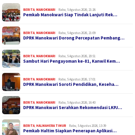
BERITA
,
MANOKWARI
Rabu, 5 Agustus 2026, 21:26
Pemkab Manokwari Siap Tindak Lanjuti Rek…
BERITA
,
MANOKWARI
Rabu, 5 Agustus 2026, 21:09
DPRK Manokwari Dorong Percepatan Pembang…
BERITA
,
MANOKWARI
Rabu, 5 Agustus 2026, 20:51
Sambut Hari Pengayoman ke-81, Kanwil Kem…
BERITA
,
MANOKWARI
Rabu, 5 Agustus 2026, 17:01
DPRK Manokwari Soroti Pendidikan, Keseha…
BERITA
,
MANOKWARI
Rabu, 5 Agustus 2026, 16:40
DPRK Manokwari Serahkan Rekomendasi LKPJ…
BERITA
,
HALMAHERA TIMUR
Rabu, 5 Agustus 2026, 13:39
Pemkab Haltim Siapkan Penerapan Aplikasi…