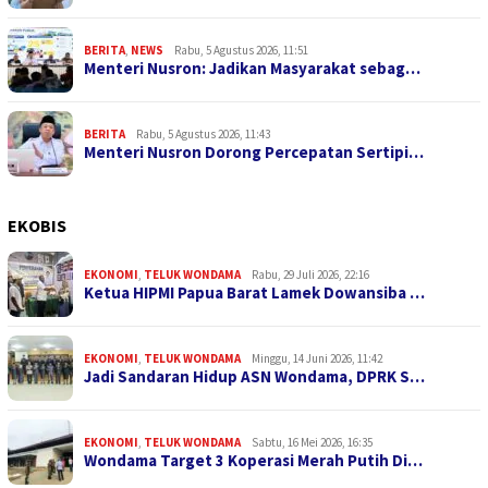
BERITA
,
NEWS
Rabu, 5 Agustus 2026, 11:51
Menteri Nusron: Jadikan Masyarakat sebag…
BERITA
Rabu, 5 Agustus 2026, 11:43
Menteri Nusron Dorong Percepatan Sertipi…
EKOBIS
EKONOMI
,
TELUK WONDAMA
Rabu, 29 Juli 2026, 22:16
Ketua HIPMI Papua Barat Lamek Dowansiba …
EKONOMI
,
TELUK WONDAMA
Minggu, 14 Juni 2026, 11:42
Jadi Sandaran Hidup ASN Wondama, DPRK S…
EKONOMI
,
TELUK WONDAMA
Sabtu, 16 Mei 2026, 16:35
Wondama Target 3 Koperasi Merah Putih Di…