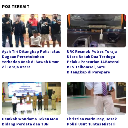
POS TERKAIT
Ayah Tiri Ditangkap Polisi atas
URC Resmob Polres Toraja
Dugaan Persetubuhan
Utara Bekuk Dua Terduga
terhadap Anak di Bawah Umur
Pelaku Pencurian 14 Baterai
di Toraja Utara
BTS Telkomsel, Satu
Ditangkap di Parepare
Pemkab Wondama Teken MoU
Christian Warinussy, Desak
Bidang Perdata dan TUN
Polisi Usut Tuntas Misteri