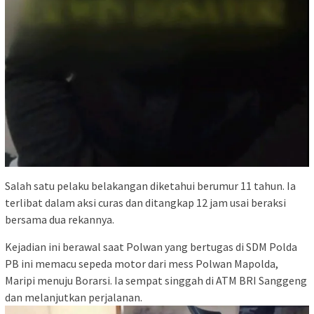
Salah satu pelaku belakangan diketahui berumur 11 tahun. Ia
terlibat dalam aksi curas dan ditangkap 12 jam usai beraksi
bersama dua rekannya.
Kejadian ini berawal saat Polwan yang bertugas di SDM Polda
PB ini memacu sepeda motor dari mess Polwan Mapolda,
Maripi menuju Borarsi. Ia sempat singgah di ATM BRI Sanggeng
dan melanjutkan perjalanan.