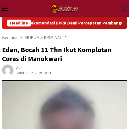
Loncat
Menu
ke
Mobile
konten
komendasi DPRK Demi Percepatan Pembangunan Daerah
Headline
D
Beranda
HUKUM & KRIMINAL
Edan, Bocah 11 Thn Ikut Komplotan
Curas di Manokwari
Admin
Rabu, 5 Juni 2019, 10:54