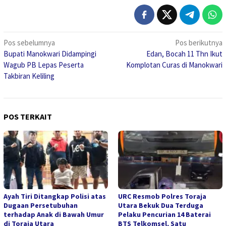
Navigasi
Pos sebelumnya
Pos berikutnya
Bupati Manokwari Didampingi
Edan, Bocah 11 Thn Ikut
pos
Wagub PB Lepas Peserta
Komplotan Curas di Manokwari
Takbiran Keliling
POS TERKAIT
Ayah Tiri Ditangkap Polisi atas
URC Resmob Polres Toraja
Dugaan Persetubuhan
Utara Bekuk Dua Terduga
terhadap Anak di Bawah Umur
Pelaku Pencurian 14 Baterai
di Toraja Utara
BTS Telkomsel, Satu