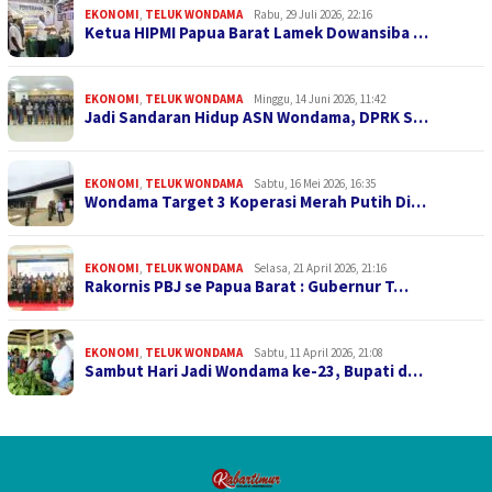
EKONOMI
,
TELUK WONDAMA
Rabu, 29 Juli 2026, 22:16
Ketua HIPMI Papua Barat Lamek Dowansiba …
EKONOMI
,
TELUK WONDAMA
Minggu, 14 Juni 2026, 11:42
Jadi Sandaran Hidup ASN Wondama, DPRK S…
EKONOMI
,
TELUK WONDAMA
Sabtu, 16 Mei 2026, 16:35
Wondama Target 3 Koperasi Merah Putih Di…
EKONOMI
,
TELUK WONDAMA
Selasa, 21 April 2026, 21:16
Rakornis PBJ se Papua Barat : Gubernur T…
EKONOMI
,
TELUK WONDAMA
Sabtu, 11 April 2026, 21:08
Sambut Hari Jadi Wondama ke-23, Bupati d…