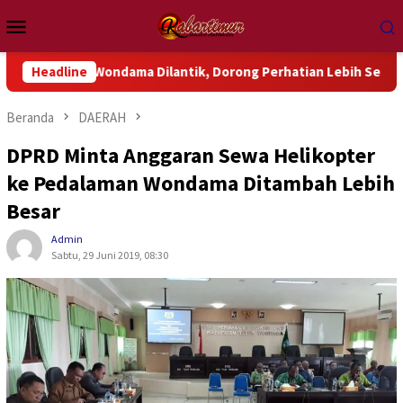
Loncat
Menu
ke
Mobile
konten
 Wondama Dilantik, Dorong Perhatian Lebih Serius Terhadap Isu
Headline
Beranda
DAERAH
DPRD Minta Anggaran Sewa Helikopter
ke Pedalaman Wondama Ditambah Lebih
Besar
Admin
Sabtu, 29 Juni 2019, 08:30