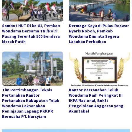
Sambut HUT RI ke-81, Pemkab
Dermaga Kayu di Pulau Roswar
Wondama Bersama TNI/Polri
Nyaris Roboh, Pemkab
Pasang Serentak 500 Bendera
Wondama Diminta Segera
Merah Putih
Lakukan Perbaikan
Tim Pertimbangan Teknis
Kantor Pertanahan Teluk
Pertanahan Kantor
Wondama Raih Peringkat III
Pertanahan Kabupaten Teluk
IKPA Nasional, Bukti
Wondama Laksanakan
Pengelolaan Anggaran yang
Peninjauan Lapang PKKPR
Akuntabel
Berusaha PT. Nursyiam