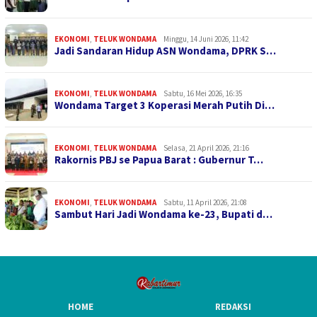
EKONOMI
,
TELUK WONDAMA
Minggu, 14 Juni 2026, 11:42
Jadi Sandaran Hidup ASN Wondama, DPRK S…
EKONOMI
,
TELUK WONDAMA
Sabtu, 16 Mei 2026, 16:35
Wondama Target 3 Koperasi Merah Putih Di…
EKONOMI
,
TELUK WONDAMA
Selasa, 21 April 2026, 21:16
Rakornis PBJ se Papua Barat : Gubernur T…
EKONOMI
,
TELUK WONDAMA
Sabtu, 11 April 2026, 21:08
Sambut Hari Jadi Wondama ke-23, Bupati d…
HOME
REDAKSI