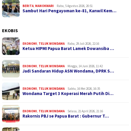
BERITA
,
MANOKWARI
Rabu, 5 Agustus 2026, 20:51
Sambut Hari Pengayoman ke-81, Kanwil Kem…
EKOBIS
EKONOMI
,
TELUK WONDAMA
Rabu, 29 Juli 2026, 22:16
Ketua HIPMI Papua Barat Lamek Dowansiba …
EKONOMI
,
TELUK WONDAMA
Minggu, 14 Juni 2026, 11:42
Jadi Sandaran Hidup ASN Wondama, DPRK S…
EKONOMI
,
TELUK WONDAMA
Sabtu, 16 Mei 2026, 16:35
Wondama Target 3 Koperasi Merah Putih Di…
EKONOMI
,
TELUK WONDAMA
Selasa, 21 April 2026, 21:16
Rakornis PBJ se Papua Barat : Gubernur T…