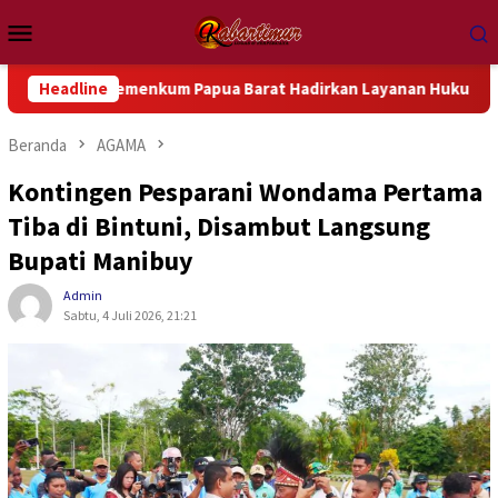
Loncat
Menu
ke
Mobile
konten
Kemenkum Papua Barat Hadirkan Layanan Hukum Gratis dan Baza
Headline
Beranda
AGAMA
Kontingen Pesparani Wondama Pertama
Tiba di Bintuni, Disambut Langsung
Bupati Manibuy
Admin
Sabtu, 4 Juli 2026, 21:21