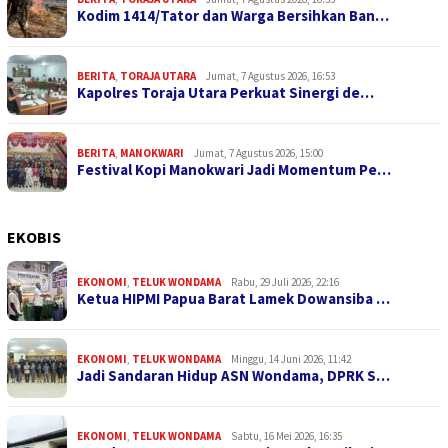
Kodim 1414/Tator dan Warga Bersihkan Ban…
BERITA
,
TORAJA UTARA
Jumat, 7 Agustus 2026, 16:53
Kapolres Toraja Utara Perkuat Sinergi de…
BERITA
,
MANOKWARI
Jumat, 7 Agustus 2026, 15:00
Festival Kopi Manokwari Jadi Momentum Pe…
EKOBIS
EKONOMI
,
TELUK WONDAMA
Rabu, 29 Juli 2026, 22:16
Ketua HIPMI Papua Barat Lamek Dowansiba …
EKONOMI
,
TELUK WONDAMA
Minggu, 14 Juni 2026, 11:42
Jadi Sandaran Hidup ASN Wondama, DPRK S…
EKONOMI
,
TELUK WONDAMA
Sabtu, 16 Mei 2026, 16:35