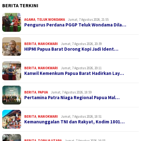
BERITA TERKINI
AGAMA
,
TELUK WONDAMA
Jumat, 7 Agustus 2026, 21:55
Pengurus Perdana PGGP Teluk Wondama Dila…
BERITA
,
MANOKWARI
Jumat, 7 Agustus 2026, 20:39
HIPMI Papua Barat Dorong Kopi Jadi Ident…
BERITA
,
MANOKWARI
Jumat, 7 Agustus 2026, 20:11
Kanwil Kemenkum Papua Barat Hadirkan Lay…
BERITA
,
PAPUA
Jumat, 7 Agustus 2026, 18:59
Pertamina Patra Niaga Regional Papua Mal…
BERITA
,
MANOKWARI
Jumat, 7 Agustus 2026, 18:51
Kemanunggalan TNI dan Rakyat, Kodim 1801…
BERITA
,
TORAJA UTARA
Jumat, 7 Agustus 2026, 16:55