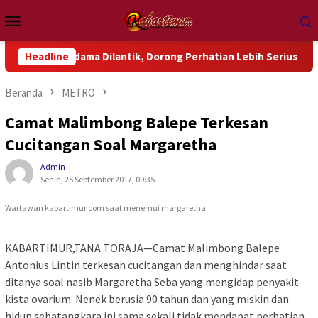
Loncat
Menu
ke
Mobile
konten
ondama Dilantik, Dorong Perhatian Lebih Serius Terhadap Isu A
Headline
Beranda
METRO
Camat Malimbong Balepe Terkesan
Cucitangan Soal Margaretha
Admin
Senin, 25 September 2017, 09:35
Wartawan kabartimur.com saat menemui margaretha
KABARTIMUR,TANA TORAJA—Camat Malimbong Balepe
Antonius Lintin terkesan cucitangan dan menghindar saat
ditanya soal nasib Margaretha Seba yang mengidap penyakit
kista ovarium. Nenek berusia 90 tahun dan yang miskin dan
hidup sebatangkara ini sama sekali tidak mendapat perhatian