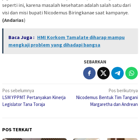
seperti ini, karena masalah kesehatan adalah salah satu dari
visi dan misi bupati Nicodemus Biringkanae saat kampanye.
(Andarias
)
Baca Juga :
HMI Korkom Tamalate diharap mampu
mengkaji problem yang dihadapi bangsa
SEBARKAN
Navigasi
Pos sebelumnya
Pos berikutnya
LSM YPPMT Pertanyakan Kinerja
Nicodemus Bentuk Tim Tangani
pos
Legislator Tana Toraja
Margaretha dan Andrean
POS TERKAIT