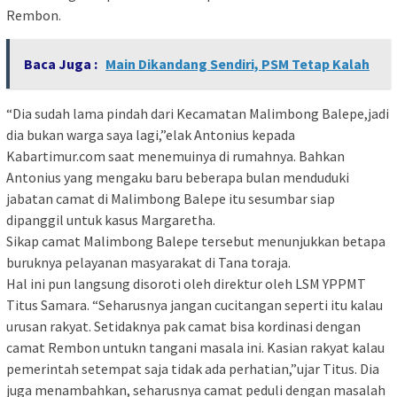
Rembon.
Baca Juga :
Main Dikandang Sendiri, PSM Tetap Kalah
“Dia sudah lama pindah dari Kecamatan Malimbong Balepe,jadi
dia bukan warga saya lagi,”elak Antonius kepada
Kabartimur.com saat menemuinya di rumahnya. Bahkan
Antonius yang mengaku baru beberapa bulan menduduki
jabatan camat di Malimbong Balepe itu sesumbar siap
dipanggil untuk kasus Margaretha.
Sikap camat Malimbong Balepe tersebut menunjukkan betapa
buruknya pelayanan masyarakat di Tana toraja.
Hal ini pun langsung disoroti oleh direktur oleh LSM YPPMT
Titus Samara. “Seharusnya jangan cucitangan seperti itu kalau
urusan rakyat. Setidaknya pak camat bisa kordinasi dengan
camat Rembon untukn tangani masala ini. Kasian rakyat kalau
pemerintah setempat saja tidak ada perhatian,”ujar Titus. Dia
juga menambahkan, seharusnya camat peduli dengan masalah