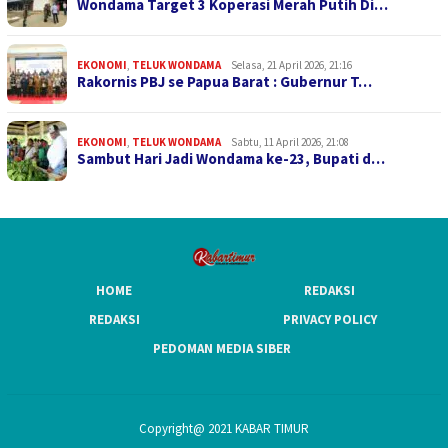
Wondama Target 3 Koperasi Merah Putih Di…
EKONOMI
,
TELUK WONDAMA
Selasa, 21 April 2026, 21:16
Rakornis PBJ se Papua Barat : Gubernur T…
EKONOMI
,
TELUK WONDAMA
Sabtu, 11 April 2026, 21:08
Sambut Hari Jadi Wondama ke-23, Bupati d…
HOME
REDAKSI
REDAKSI
PRIVACY POLICY
PEDOMAN MEDIA SIBER
Copyright@ 2021 KABAR TIMUR