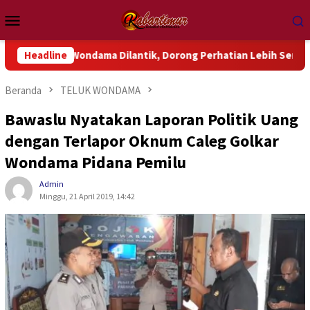
Loncat
Menu
ke
Mobile
konten
k Wondama Dilantik, Dorong Perhatian Lebih Serius Terhadap Is
Headline
Beranda
TELUK WONDAMA
Bawaslu Nyatakan Laporan Politik Uang
dengan Terlapor Oknum Caleg Golkar
Wondama Pidana Pemilu
Admin
Minggu, 21 April 2019, 14:42