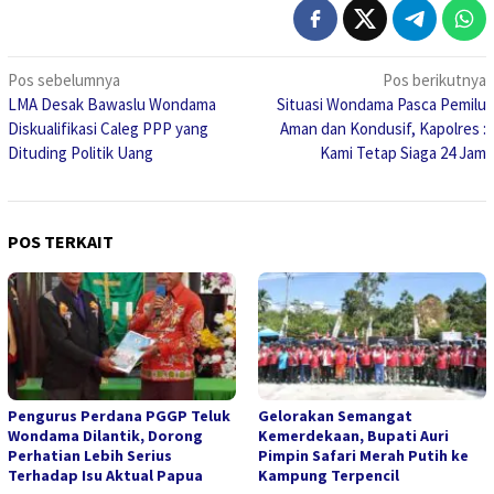
Navigasi
Pos sebelumnya
Pos berikutnya
LMA Desak Bawaslu Wondama
Situasi Wondama Pasca Pemilu
pos
Diskualifikasi Caleg PPP yang
Aman dan Kondusif, Kapolres :
Dituding Politik Uang
Kami Tetap Siaga 24 Jam
POS TERKAIT
Pengurus Perdana PGGP Teluk
Gelorakan Semangat
Wondama Dilantik, Dorong
Kemerdekaan, Bupati Auri
Perhatian Lebih Serius
Pimpin Safari Merah Putih ke
Terhadap Isu Aktual Papua
Kampung Terpencil