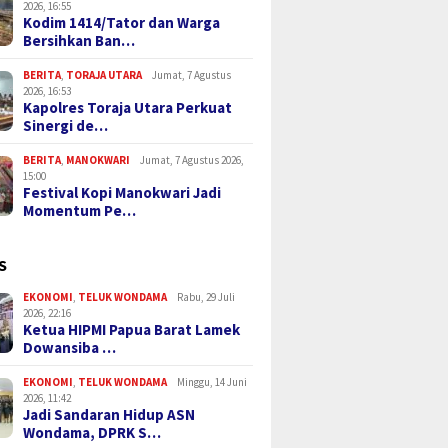
2026, 16:55
Kodim 1414/Tator dan Warga
Bersihkan Ban…
BERITA
,
TORAJA UTARA
Jumat, 7 Agustus
2026, 16:53
Kapolres Toraja Utara Perkuat
Sinergi de…
BERITA
,
MANOKWARI
Jumat, 7 Agustus 2026,
15:00
Festival Kopi Manokwari Jadi
Momentum Pe…
S
EKONOMI
,
TELUK WONDAMA
Rabu, 29 Juli
2026, 22:16
Ketua HIPMI Papua Barat Lamek
Dowansiba …
EKONOMI
,
TELUK WONDAMA
Minggu, 14 Juni
2026, 11:42
Jadi Sandaran Hidup ASN
Wondama, DPRK S…