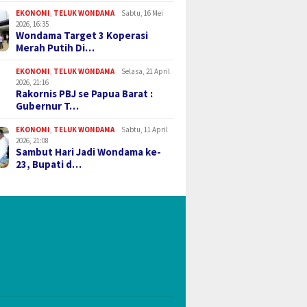
EKONOMI
,
TELUK WONDAMA
Sabtu, 16 Mei
2026, 16:35
Wondama Target 3 Koperasi
Merah Putih Di…
EKONOMI
,
TELUK WONDAMA
Selasa, 21 April
2026, 21:16
Rakornis PBJ se Papua Barat :
Gubernur T…
EKONOMI
,
TELUK WONDAMA
Sabtu, 11 April
2026, 21:08
Sambut Hari Jadi Wondama ke-
23, Bupati d…