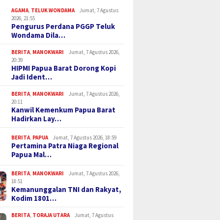
AGAMA
,
TELUK WONDAMA
Jumat, 7 Agustus
2026, 21:55
Pengurus Perdana PGGP Teluk
Wondama Dila…
BERITA
,
MANOKWARI
Jumat, 7 Agustus 2026,
20:39
HIPMI Papua Barat Dorong Kopi
Jadi Ident…
BERITA
,
MANOKWARI
Jumat, 7 Agustus 2026,
20:11
Kanwil Kemenkum Papua Barat
Hadirkan Lay…
BERITA
,
PAPUA
Jumat, 7 Agustus 2026, 18:59
Pertamina Patra Niaga Regional
Papua Mal…
BERITA
,
MANOKWARI
Jumat, 7 Agustus 2026,
18:51
Kemanunggalan TNI dan Rakyat,
Kodim 1801…
BERITA
,
TORAJA UTARA
Jumat, 7 Agustus