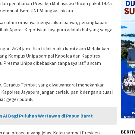
dan penahanan Presiden Mahasiswa Uncen pukul 14.45
ga membuat Bem UNIPA angkat bicara.
usa dalam orasinya menyatakan bahwa, penangkapan
hak Aparat Kepolisian Jayapura adalah hal yang sangat
gan 2×24 jam. Jika tidak maka kami akan Melakukan
alang Kampus Unipa sampai Kapolda dan Kapolres
au Presma Unipa dibebaskan tanpa syarat.” ancam
a, Geradus Tembut yang diwawancarai menekankan
 Kapolres Jayapura jangan terlalu panik dengan situasi
t geger publik.
n AI Bagi Puluhan Wartawan di Papua Barat
BERIT
dan prosedur yang jelas. Kalau sampai Presiden