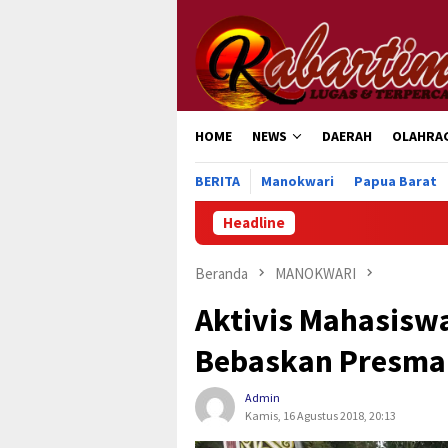
Loncat
ke
konten
HOME
NEWS
DAERAH
OLAHRA
BERITA
Manokwari
Papua Barat
Headline
Beranda
MANOKWARI
Aktivis Mahasiswa
Bebaskan Presma
Admin
Kamis, 16 Agustus 2018, 20:13