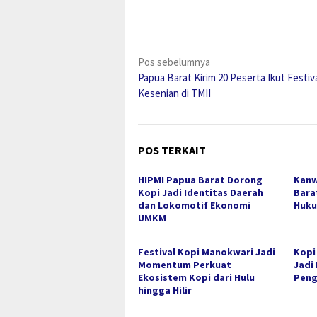
Navigasi
Pos sebelumnya
Papua Barat Kirim 20 Peserta Ikut Festiv
pos
Kesenian di TMII
POS TERKAIT
HIPMI Papua Barat Dorong
Kanw
Kopi Jadi Identitas Daerah
Bara
dan Lokomotif Ekonomi
Huku
UMKM
Festival Kopi Manokwari Jadi
Kopi
Momentum Perkuat
Jadi
Ekosistem Kopi dari Hulu
Peng
hingga Hilir