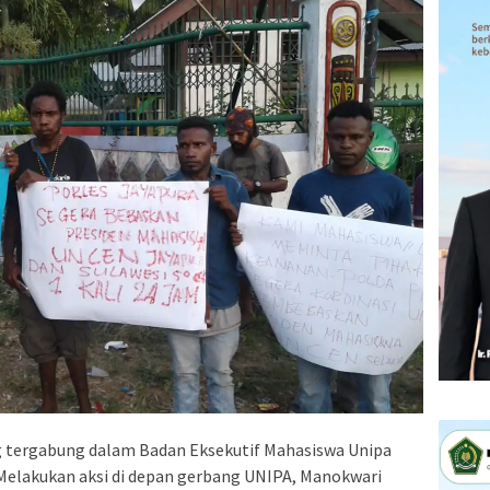
tergabung dalam Badan Eksekutif Mahasiswa Unipa
 Melakukan aksi di depan gerbang UNIPA, Manokwari