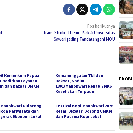
Pos berikutnya
al
Trans Studio Theme Park & Universitas
Sawerigading Tandatangani MOU
il Kemenkum Papua
Kemanunggalan TNI dan
EKOBI
t Hadirkan Layanan
Rakyat, Kodim
m dan Bazaar UMKM
1801/Manokwari Rehab SMKS
Kesehatan Terpadu
 Manokwari Didorong
Festival Kopi Manokwari 2026
 Ikon Pariwisata dan
Resmi Digelar, Dorong UMKM
gerak Ekonomi Lokal
dan Potensi Kopi Lokal