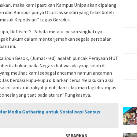
askan, maka kami pastikan Kampus Unipa akan dipalang
en dan Kampus punya Otoritas sendiri yang tidak boleh
masuk Kepolisian.” tegas Geradus.
pa, Deflisen G. Pahala melalui pesan singkatnya
negak hukum dalam menterjemahkan segala persoalan
baru ini.
kalipun Besok, (Jumat-red) adalah puncak Perayaan HUT
mberitahukan pada Negara bahwa ada yang salah di
i yang melihat kami sebagai ancaman namun ancaman
Jas berdasi kupu-kupu dibiarkan terus Melakukan aksi
ini lantaran rakyat jenuh dan tidak mau lagi dirampas
donesia yang taat pada aturan”Pungkasnya.
lar Media Gathering untuk Sosialisasi Sensus
SEBARKAN