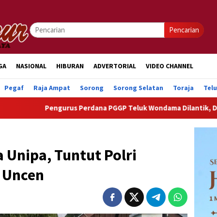
Pencarian
GA
NASIONAL
HIBURAN
ADVERTORIAL
VIDEO CHANNEL
Pegaf
Raja Ampat
Sorong
Sorong Selatan
Toraja
Tel
Pengurus Perdana PGGP Teluk Wondama Dilantik, Dorong Perhatia
 Unipa, Tuntut Polri
 Uncen