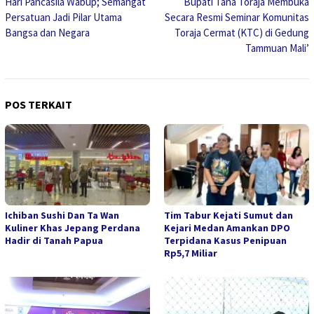
Hari Pancasila Wabup; Semangat
Bupati Tana Toraja Membuka
pos
Persatuan Jadi Pilar Utama
Secara Resmi Seminar Komunitas
Bangsa dan Negara
Toraja Cermat (KTC) di Gedung
Tammuan Mali’
POS TERKAIT
Ichiban Sushi Dan Ta Wan
Tim Tabur Kejati Sumut dan
Kuliner Khas Jepang Perdana
Kejari Medan Amankan DPO
Hadir di Tanah Papua
Terpidana Kasus Penipuan
Rp5,7 Miliar