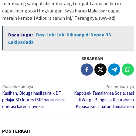
membuang sampah disembarang tempat tanpa peduli itu
dapat mengotori lingkungan. Saya harap Makassar dapat
meraih kembali Adipura tahun ini,” Terangnya. (ww-ad)
Baca Juga :
Bayi Laki Laki Dibuang di Depan RS
Lakipadada
SEBARKAN
Navigasi
Pos sebelumnya
Pos berikutnya
Kasihan, Diduga hasil suntik DT
Kapolsek Tamalanrea Sosialisasi
pos
pelajar SD Inpres IKIP harus alami
di Warga Bangkala Kelurahaan
operasi karena inveksi
Kapasa Kecamatan Tamalanrea
POS TERKAIT