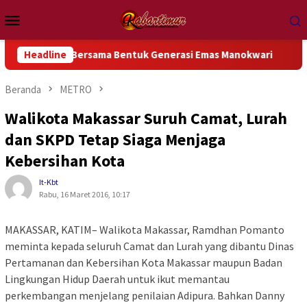
Loncat
Menu
ke
Mobile
konten
Tua Bersama Bentuk Generasi Emas Manokwari
Headline
Festival 
Beranda
METRO
Walikota Makassar Suruh Camat, Lurah
dan SKPD Tetap Siaga Menjaga
Kebersihan Kota
It-Kbt
Rabu, 16 Maret 2016, 10:17
MAKASSAR, KATIM– Walikota Makassar, Ramdhan Pomanto
meminta kepada seluruh Camat dan Lurah yang dibantu Dinas
Pertamanan dan Kebersihan Kota Makassar maupun Badan
Lingkungan Hidup Daerah untuk ikut memantau
perkembangan menjelang penilaian Adipura. Bahkan Danny