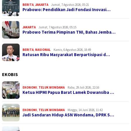
BERITA
,
JAKARTA
Jumat, 7 Agustus 2026, 05:21
Prabowo: Pendidikan Jadi Fondasi Inovasi…
JAKARTA
Jumat, 7 Agustus 2026, 05:15
Prabowo Terima Pimpinan TNI, Bahas Jemba…
BERITA
,
NASIONAL
Kamis, 6 Agustus 2026, 18:49
Ratusan Ribu Masyarakat Berpartisipasi d…
EKOBIS
EKONOMI
,
TELUK WONDAMA
Rabu, 29 Juli 2026, 22:16
Ketua HIPMI Papua Barat Lamek Dowansiba …
EKONOMI
,
TELUK WONDAMA
Minggu, 14 Juni 2026, 11:42
Jadi Sandaran Hidup ASN Wondama, DPRK S…