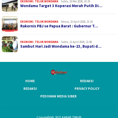
EKONOMI
,
TELUK WONDAMA
Sabtu, 16 Mei 2026, 16:35
Wondama Target 3 Koperasi Merah Putih Di…
EKONOMI
,
TELUK WONDAMA
Selasa, 21 April 2026, 21:16
Rakornis PBJ se Papua Barat : Gubernur T…
EKONOMI
,
TELUK WONDAMA
Sabtu, 11 April 2026, 21:08
Sambut Hari Jadi Wondama ke-23, Bupati d…
HOME
REDAKSI
REDAKSI
PRIVACY POLICY
PEDOMAN MEDIA SIBER
Copyright@ 2021 KABAR TIMUR