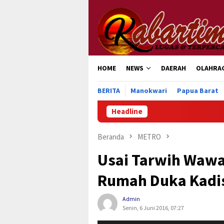
Loncat
ke
konten
HOME
NEWS
DAERAH
OLAHRA
BERITA
Manokwari
Papua Barat
Headline
Jelang Hari Pengay
Beranda
METRO
Usai Tarwih Wawa
Rumah Duka Kadi
Admin
Senin, 6 Juni 2016, 07:27