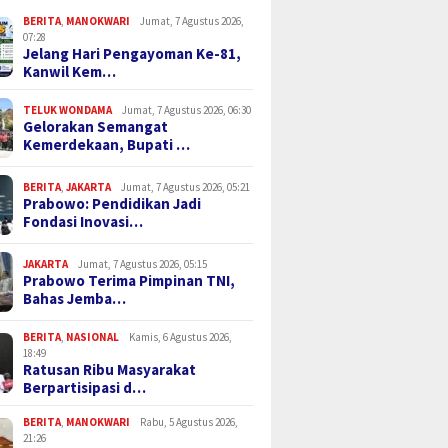
BERITA
,
MANOKWARI
Jumat, 7 Agustus 2026,
07:28
Jelang Hari Pengayoman Ke-81,
Kanwil Kem…
TELUK WONDAMA
Jumat, 7 Agustus 2026, 06:30
Gelorakan Semangat
Kemerdekaan, Bupati …
BERITA
,
JAKARTA
Jumat, 7 Agustus 2026, 05:21
Prabowo: Pendidikan Jadi
Fondasi Inovasi…
JAKARTA
Jumat, 7 Agustus 2026, 05:15
Prabowo Terima Pimpinan TNI,
Bahas Jemba…
BERITA
,
NASIONAL
Kamis, 6 Agustus 2026,
18:49
Ratusan Ribu Masyarakat
Berpartisipasi d…
BERITA
,
MANOKWARI
Rabu, 5 Agustus 2026,
21:26