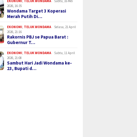
EKONOMI
,
TELUK WONDAMA
Sabtu, 16 Mei
2026, 16:35
Wondama Target 3 Koperasi
Merah Putih Di…
EKONOMI
,
TELUK WONDAMA
Selasa, 21 April
2026, 21:16
Rakornis PBJ se Papua Barat :
Gubernur T…
EKONOMI
,
TELUK WONDAMA
Sabtu, 11 April
2026, 21:08
Sambut Hari Jadi Wondama ke-
23, Bupati d…