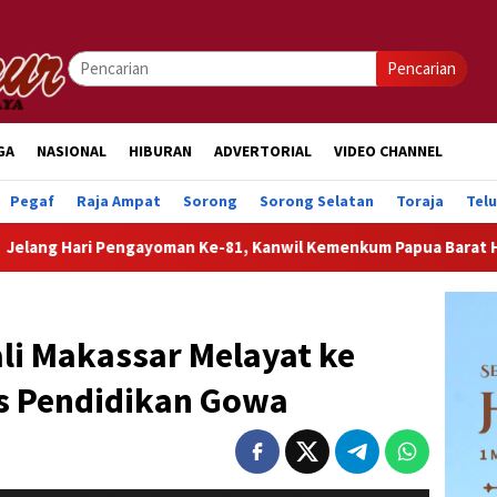
Pencarian
GA
NASIONAL
HIBURAN
ADVERTORIAL
VIDEO CHANNEL
Pegaf
Raja Ampat
Sorong
Sorong Selatan
Toraja
Tel
oman Ke-81, Kanwil Kemenkum Papua Barat Hadirkan Layanan Huk
li Makassar Melayat ke
s Pendidikan Gowa