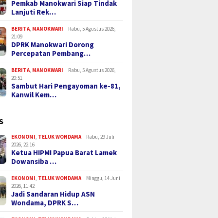
Pemkab Manokwari Siap Tindak
Lanjuti Rek…
BERITA
,
MANOKWARI
Rabu, 5 Agustus 2026,
21:09
DPRK Manokwari Dorong
Percepatan Pembang…
BERITA
,
MANOKWARI
Rabu, 5 Agustus 2026,
20:51
Sambut Hari Pengayoman ke-81,
Kanwil Kem…
S
EKONOMI
,
TELUK WONDAMA
Rabu, 29 Juli
2026, 22:16
Ketua HIPMI Papua Barat Lamek
Dowansiba …
EKONOMI
,
TELUK WONDAMA
Minggu, 14 Juni
2026, 11:42
Jadi Sandaran Hidup ASN
Wondama, DPRK S…