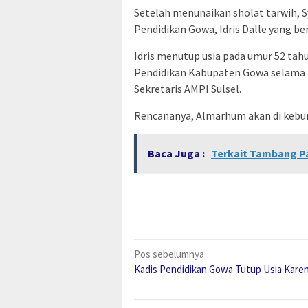
Setelah menunaikan sholat tarwih, 
Pendidikan Gowa, Idris Dalle yang be
Idris menutup usia pada umur 52 tah
Pendidikan Kabupaten Gowa selama 
Sekretaris AMPI Sulsel.
Rencananya, Almarhum akan di kebum
Baca Juga :
Terkait Tambang Pas
Navigasi
Pos sebelumnya
Kadis Pendidikan Gowa Tutup Usia Kare
pos